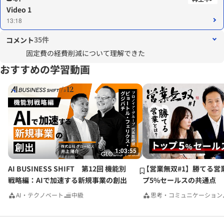
Video 1
13:18
35件
コメント
固定費の経費削減について理解できた
おすすめの学習動画
1:03:55
AI BUSINESS SHIFT 第12回 機能別
【営業無双#1】勝てる営
戦略編：AIで加速する新規事業の創出
プ5%セールスの共通点
AI・テクノベート
中級
思考・コミュニケーション