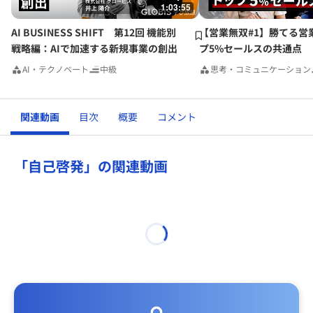
1:03:55
ね。）こちらの行動と併せる事で、これからも成長をしてい
きたいと考えています。
AI BUSINESS SHIFT 第12回 機能別
【営業無双#1】勝てる営
それと同時に、自分のどのような行動が、誰に、どのように
戦略編：AIで加速する新規事業の創出
プ5%セールスの共通点
推し活されているのか。また推し活の対象となりえるのか
AI・テクノベート
中級
思考・コミュニケーション
も、考え、行動できるようになりたいですね。
関連動画
目次
概要
コメント
「自己啓発」の関連動画