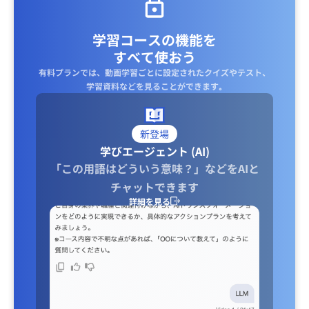
学習コースの機能を
すべて使おう
有料プランでは、動画学習ごとに設定されたクイズやテスト、
学習資料などを見ることができます｡
新登場
学びエージェント (AI)
「この用語はどういう意味？」などをAIと
チャットできます
詳細を見る