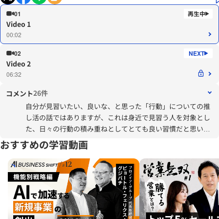
01
Video 1
00:02
02
Video 2
06:32
26件
コメント
自分が見習いたい、良いな、と思った「行動」についての推
し活の話ではありますが、これは身近で見習う人を対象とし
た、日々の行動の積み重ねとしてとても良い習慣だと思いま
した。
おすすめの学習動画
一歩すすめると、まだお会いしたことのない人であっても、
書籍やセミナー等で心が動かされることがありますが、そう
いった瞬間も同様に大切にしています。どの瞬間であったの
か、何故心が動かされたのか。自分はどうありたいのか、等
を記録し、一度は振り返ってみる。振り返ったときにも心が
動いたなら、それは自分が本当に求めている物かもしれませ
ん。（後から読み返すと、大したことがない場合もあります