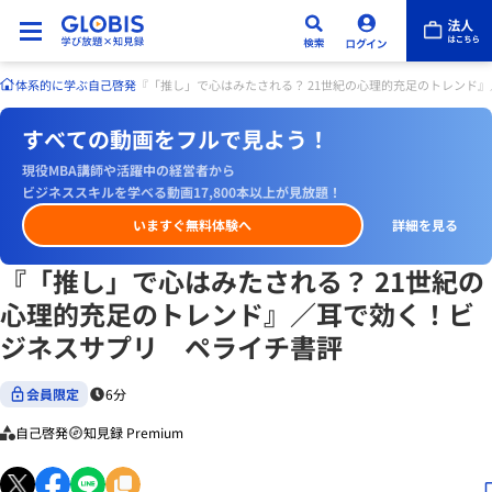
体系的に学ぶ
自己啓発
『「推し」で心はみたされる？ 21世紀の心理的充足のトレンド
すべての動画をフルで見よう！
現役MBA講師や活躍中の経営者から
ビジネススキルを学べる動画17,800本以上が見放題！
いますぐ無料体験へ
詳細を見る
『「推し」で心はみたされる？ 21世紀の
心理的充足のトレンド』／耳で効く！ビ
ジネスサプリ ペライチ書評
会員限定
6分
自己啓発
知見録 Premium