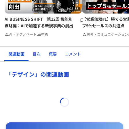
1:03:55
AI BUSINESS SHIFT 第12回 機能別
【営業無双#1】勝てる営
戦略編：AIで加速する新規事業の創出
プ5%セールスの共通点
AI・テクノベート
中級
思考・コミュニケーション
関連動画
目次
概要
コメント
「デザイン」の関連動画