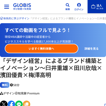
体系的に学ぶ
デザイン
「デザイン経営」によるブランド構築とイノベーション～臼井重
すべての動画をフルで見よう！
現役MBA講師や活躍中の経営者から
ビジネススキルを学べる動画17,800本以上が見放題！
いますぐ無料体験へ
詳細を見る
「デザイン経営」によるブランド構築と
イノベーション～臼井重雄×田川欣哉×
濱田優貴×梅澤高明
無料
58分
デザイン
知見録 Premium