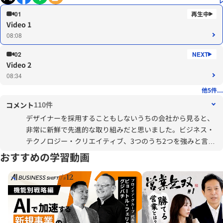
01
Video 1
08:08
02
Video 2
08:34
他5件...
110件
コメント
デザイナーを採用することもしないうちの会社から見ると、
非常に新鮮で先進的な取り組みだと思いました。ビジネス・
テクノロジー・クリエイティブ、3つのうち2つを強みと言い
切れる人材が社内にいるのか？自分の知る限りはいないの
おすすめの学習動画
で、自分がそうなれるように自己研鑽⇒社内でアウトプット
したいと思いました。
デザイン経営という言葉だけが先行し、行動（デザイナー採
用、組織改編、開発スキームの見直し等）が全く伴っていな
いのが現状です。変えていけるよう努力します。