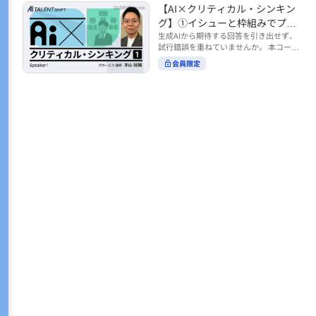
トの時間をやりくりするために、真っ先
【AI×クリティカル・シンキン
ル https://unlimited.globis.co.jp/ja/co
earch?tag=AI%E3%83%AF%E3%83%B
に削りがちなのが「睡眠」時間。 実は
urses/598f3254/ ※本コースは、AI時代
グ】①イシューと枠組みでプロ
C%E3%82%AF%E3%82%B7%E3%83%
今、日本社会は世界と比較して「最も眠
のビジネススキルを学ぶ「AIタレントシ
95%E3%83%88 ※本コースは、AIのマネ
ンプトを磨く
生成AIから期待する回答を引き出せず、
らない国」だということもわかってきて
フト」シリーズの一環として提供してい
ジメント活用を学ぶ「AIビジネスシフ
試行錯誤を重ねていませんか。 本コース
います。 慢性的な睡眠不足は、心身の健
ます。 https://unlimited.globis.co.jp/j
ト」シリーズの一環として提供していま
では、生成AI活用の質を高める鍵とし
康に悪影響なだけでなく、仕事のパフォ
会員限定
a/tags/AI%E3%82%BF%E3%83%AC%E
す。 ※本動画は、制作時点の情報に基づ
て、クリティカル・シンキングの視点か
ーマンスにも当然大きな影響を与え、社
3%83%B3%E3%83%88%E3%82%B7%E
き作成したものです（2026年2月制作）
らイシュー設定と枠組みを押さえる重要
会全体の経済損失につながります。 この
3%83%95%E3%83%88 ※本動画は、制
性を解説します。 目的に直結する問いの
コースでは、基本的な睡眠リテラシーを
作時点の情報に基づき作成したものです
立て方や、プロンプトに落とし込む際の
学んだ後の「問題解決編」として、「な
（2026年1月制作）
実践ポイントを具体例とともに学ぶこと
ぜ多くのビジネスパーソンは眠れないの
で、AIをより思考のパートナーとして活
か？」について解説していきます。 ▼本
用できるようになります。 生成AIを業務
コースで学べる主な内容 ・そもそも眠れ
で使い始めた方から、活用を一段深めた
ないことは何が問題なのか？ ・眠れなく
い方まで、再現性あるプロンプト設計を
なってしまう原因とは？ 睡眠不足の原因
身につけたい方におすすめの内容です。
は認知機能の問題にありました。 自身の
さらに学びを深めたい方は、こちらも合
睡眠不足に対し、正しく「気づき・理解
わせてご覧ください。 【AI×クリティカ
し・行動を変える」第一歩を踏み出しま
ル・シンキング】②AIの弱点との向き合
しょう。 ▼関連コース ・ビジネスパー
い方 https://unlimited.globis.co.jp/ja/c
ソンのための睡眠スキル ~リテラシー編
ourses/cdfe41e3/learn/steps/62198 ※
~ https://unlimited.globis.co.jp/ja/cour
本コースは、AI時代のビジネススキルを
ses/24575c03/learn/steps/53129 ・ビジ
学ぶ「AIタレントシフト」シリーズの一
ネスパーソンのための睡眠スキル ~問題
環として提供しています。 https://unli
解決編 後編 どうしたら眠れるのか？~ ht
mited.globis.co.jp/ja/tags/AI%E3%82%
tps://unlimited.globis.co.jp/ja/course
BF%E3%83%AC%E3%83%B3%E3%8
s/4ba981e9/learn/steps/62042 ※本動画
3%88%E3%82%B7%E3%83%95%E3%8
は、制作時点の情報に基づき作成したも
3%88 ※本動画は、制作時点の情報に基
のです（2025年12月制作）