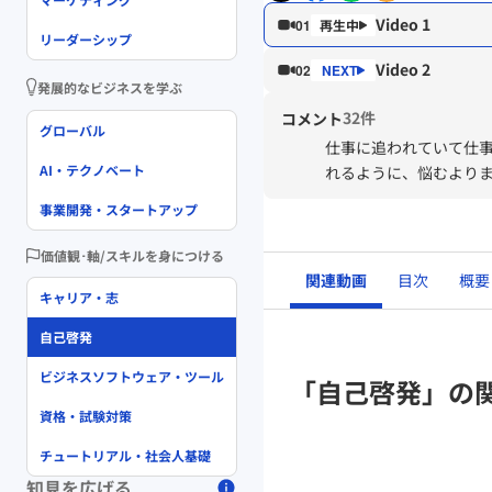
Video 1
01
リーダーシップ
Video 2
02
発展的なビジネスを学ぶ
32件
コメント
グローバル
仕事に追われていて仕
AI・テクノベート
れるように、悩むより
事業開発・スタートアップ
価値観･軸/スキルを身につける
関連動画
目次
概要
キャリア・志
自己啓発
ビジネスソフトウェア・ツール
「自己啓発」の
資格・試験対策
チュートリアル・社会人基礎
知見を広げる