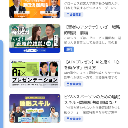
で起こりがちな事例をもとに、相手の思
締役）
グロービス経営大学院学長の堀義人が、
や効率化といった現場レベルのAI活用だ
考と行動を引き出す関わり方を学びま
日本を代表するビジネスリーダーに5つ
けでなく、いかにして経営や戦略に貢献
す。 また、代表的なコーチングのフレー
の質問（能力開発／挑戦／試練／仲間／
する存在へと進化していくのかについて
会員限定
ムワークである「GROWモデル」を取り
志）を投げかけ、その人生哲学を解き明
考えを深め、学んでいきます。 ■こんな
上げ、どのような問いかけによって相手
かします。第5回目のゲストは、サイバ
方におすすめ ・人事・総務・労務・経
の主体性を引き出していくのかを、わか
ーエージェント代表取締役の藤田晋氏。
【賢者のアンテナ】いざ！戦略
理・情シスなど、バックオフィス部門を
りやすく解説します。 メンバーとの対話
起業の理由、経営をどうやって学んだ
率いるリーダー・マネージャーの方 ・バ
的雑談！前編
を、成長を促す機会へと変えていく。そ
か、アメーバブログ・ABEMAの立ち上
ックオフィス業務へのAI活用やDX推進を
このシリーズは、グロービス講師本山 裕
の第一歩としておすすめのコースです。
げ、経営チームづくりについてなど聞い
担っている方 ・AI時代におけるバックオ
輔さんを賢者としてお迎えし、巷のあり
コース内で紹介している「傾聴力」を深
ていきます。（肩書きは2020年12月11
フィスの役割や戦略のあり方を考えたい
とあらゆるものを独自の視点で紐解き、
めたい方は、こちらも合わせてご覧くだ
日撮影当時のもの） 藤田 晋 サイバー
無料
方 ■AIシフトシリーズとは？ 『AI BUSI
さい。 ・傾聴力 ~リーダーのための聴く
皆様の学びの意欲を刺激するコンテンツ
エージェント 代表取締役 堀 義人 グ
NESS SHIFTシリーズ』は以下の3部構成
技術~（基礎編） https://unlimited.glob
です。 毎月第2・第4水曜日の朝7時に定
ロービス経営大学院 学長 グロービ
で設計された全12回のシリーズです。
is.co.jp/ja/courses/fe285262/learn/step
期配信されます。 取り上げて欲しいご質
【AI×プレゼン】AIと磨く「心
ス・キャピタル・パートナーズ 代表パ
（順次公開） https://unlimited.globis.c
s/59808 ・傾聴力 ~リーダーのための聴
問やテーマ、感想を随時受け付けていま
を動かす」伝え方
ートナー
o.jp/ja/tags/AI%E3%83%93%E3%82%B
く技術~（実践編） https://unlimited.gl
す。 グーグルフォーム（https://forms.g
AIの進化によって資料作成やリサーチの
8%E3%83%8D%E3%82%B9%E3%82%
obis.co.jp/ja/courses/01d24a39/learn/s
le/qqoBYuRUmUYz4scC6） または グ
効率化が進む一方で、重要性を増すのが
B7%E3%83%95%E3%83%88 ・基礎編
teps/59813 ※本動画は、制作時点の情
ロ放題編集部員のX（https://x.com/mai
「伝える力」です。本コースでは、AI時
（第1回〜3回）：リーダーやマネージャ
報に基づき作成したものです（2026年6
rakobayashi） まで、ぜひご要望をお
会員限定
代のプレゼンに求められるデリバリース
ーに求められる、AI時代の基礎的なリテ
月制作）
寄せください。 ※本動画は、制作時点の
キルについて解説します。 自分の伝え方
ラシーの強化を目的としたコース ・マネ
情報に基づき作成したものです（2026年
を客観的に評価し、改善できるAI活用法
ジメント編（第4回〜7回）：AI時代のリ
ビジネスパーソンのための睡眠
6月制作）
も紹介。大事な場面で「心を動かす」プ
ーダーシップや組織変革を中心に学ぶコ
スキル ~問題解決編 前編 なぜ眠
レゼンをしたい方におすすめです。関連
ース ・機能別戦略編（第8回〜12回）：
れないのか？~
「仕事が終わらないから睡眠時間を少し
コース「プレゼンテーションスキル」も
AI時代における機能別での戦略のあり方
削ろう…」「業務時間中なかなか集中で
併せてご覧ください。 ▼プレゼン動画分
を中心に学ぶコース より実践的なAIツー
きない…」「毎日朝起きるのがつら
析プロンプト（辛口） https://hodai.glo
ルの活用法について学びたい方は『AI W
会員限定
い…」。 あなたはこのような経験をした
bis.co.jp/learning_documents/6f976cd
ORK SHIFTシリーズ』をご視聴くださ
ことはありませんか？ 仕事やプライベー
a ▼関連動画：プレゼンテーションスキ
い。 https://unlimited.globis.co.jp/ja/s