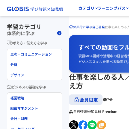
カテゴリ
ラーニングパス
学習カテゴリ
体系的に学ぶ
自己啓発
仕事を楽しめる
体系的に学ぶ
考え方・伝え方を学ぶ
すべての動画をフ
思考・コミュニケーション
現役MBA講師や活躍中の経営者
ビジネススキルを学べる動画17,
分析
仕事を楽しめる人
デザイン
え方
ビジネスの基礎を学ぶ
経営戦略
会員限定
7分
組織マネジメント
自己啓発
知見録 Premium
会計・財務
マーケティング