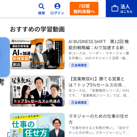
7日間
無料体験へ
おすすめの学習動画
AI BUSINESS SHIFT 第12回 機
能別戦略編：AIで加速する新規
事業の創出
本コースは、リーダー・マネージャー層
を対象に、AIのマネジメント活用・組織
活用を体系的に学ぶ 『AI BUSINESS SHI
会員限定
FTシリーズ（全12回）』の第12回で
す。 第12回「機能別戦略編：AIで加速す
る新規事業の創出」では、新規事業やス
【営業無双#1】勝てる営業と
考
タートアップを取り巻く環境がどのよう
は？トップ5%セールスの共通
に変化しているのかを俯瞰し、新たな価
点
本コースは、「営業無双シリーズ」の#1
値創造と非連続な成長を生み出すため
です。 「営業無双シリーズ」では、成約
に、AI時代における事業機会の捉え方
率アップに向けて、お客様に選ばれ続け
や、成功確率を高めるための考え方につ
会員限定
る無双の営業になるための実践的な考え
いて学びます。 ■こんな方におすすめ
方やテクニックを紹介していきます。
・新規事業開発やスタートアップ創出に
（#2以降は順次公開） 本コースでは、
マネジャーのための仕事の任せ
携わるリーダー・マネージャーの方 ・AI
「勝てる営業とは？トップ5%セールス
方
を活用して事業創出のスピードや成功確
の共通点」をテーマに BtoBでお客様に
率を高めたい方 ・AI時代における新規事
「仕事を任せると失敗が怖い」「自分で
選ばれる営業の役割 トップ5％のセール
業リーダーの役割やマインドセットを学
やった方が早い」マネージャーとしてメ
スに共通する行動や考え方 成果につなが
びたい方 ■AIシフトシリーズとは？ 『AI