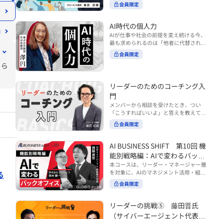
ンバーやチームの力を引き出しながら成
る実践的なポイント などを解説します。
会員限定
BUSINESS SHIFTシリーズ』は以下の3
果を上げるには、どのように仕事を任せ
◾️こんな方におすすめ 提案しても顧客に
部構成で設計された全12回のシリーズで
ていけば良いのでしょうか？ 変化の激し
響かず、「いい話だった」で終わる商談
す。（順次公開） https://unlimited.glo
い時代において、マネージャーとして成
AI時代の個人力
が多い方 顧客の本当の課題や決裁者の判
bis.co.jp/ja/tags/AI%E3%83%93%E3%8
果を上げ続けるためには、メンバーの個
AIが仕事や社会の前提を変え続ける今、
断基準をつかみきれず、案件が前に進ま
2%B8%E3%83%8D%E3%82%B9%E3%
性や特性を理解し、それに合わせた効果
最も求められるのは「他者に代替されな
ない方 再現性のある営業テクニックを身
82%B7%E3%83%95%E3%83%88 ・基
的な任せ方を身につけることが重要で
い個としての力」“個人力”です。 本コー
につけたい方 ※本動画は、制作時点の情
礎編（第1回〜3回）：リーダーやマネー
会員限定
す。このコースでは、ソーシャルスタイ
スでは、澤円氏の著書『個人力』をもと
報に基づき作成したものです（2026年7
ジャーに求められる、AI時代の基礎的な
ル理論を活用してメンバーごとに最適な
じら
に、AI時代をしなやかに生き抜くための
月制作）
リテラシーの強化を目的としたコース ・
アプローチを学びます。「任せる力」を
「前向きな自己中戦略」を学びます。 テ
マネジメント編（第4回〜7回）：AI時代
高めることで、チーム全体の成長を促進
ーマは、「Being（ありたい自分）」を
リーダーのためのコーチング入
のリーダーシップや組織変革を中心に学
し、自身のリーダーシップを発揮できる
中心に据え、自ら考え（Think）、変化
ぶコース ・機能別戦略編（第8回〜12
ようになっていきます。 ※本動画は、制
門
し（Transform）、協働する（Collabor
回）：AI時代における機能別での戦略の
作時点の情報に基づき作成したものです
メンバーから相談を受けたとき、つい
ate）ことで、自分らしい価値を発揮し
あり方を中心に学ぶコース より実践的な
（2024年12月制作）
「こうすればいいよ」と答えを教えてし
ていくこと。 リスキリングやAI活用が叫
AIツールの活用法について学びたい方は
まう。 あるいは、「自分で考えてほし
ばれる今こそ、スキルより先に“自分の
会員限定
『AI WORK SHIFTシリーズ』をご視聴く
い」と思うあまり、すべて任せきりにし
軸”を問うことが重要です。 あなたは何
ださい。 https://unlimited.globis.co.j
てしまう。 メンバーの成長機会を確保し
を大切にし、どんな未来を描きたいの
p/ja/search?tag=AI%E3%83%AF%E3%8
つつ、自律的に仕事を進めてもらうため
AI BUSINESS SHIFT 第10回 機
か？ このコースは、あなたが“ありたい
3%BC%E3%82%AF%E3%82%B7%E3%
にはどうすればよいのか。 こうした悩み
自分”として生き、キャリアをデザイン
能別戦略編：AIで変わるバック
83%95%E3%83%88 ※本コースは、AIの
に直面するリーダー・マネージャーの方
していくための思考と行動のガイドにな
マネジメント活用を学ぶ「AIビジネスシ
オフィス
本コースは、リーダー・マネージャー層
は多いのではないでしょうか。 変化が激
ります。 ※本動画は、制作時点の情報に
フト」シリーズの一環として提供してい
を対象に、AIのマネジメント活用・組織
る
しく、正解のない現代においては、指示
基づき作成したものです（2025年11月
ます。 ※本動画は、制作時点の情報に基
活用を体系的に学ぶ 『AI BUSINESS SHI
や助言にとどまらず、メンバーの思考を
会員限定
制作）
づき作成したものです（2026年03月制
FTシリーズ（全12回）』の第10回で
引き出し、自律的な行動を促す「コーチ
作）
す。 第10回「機能別戦略編：AIで変わる
ングスキル」の重要性が高まっていま
バックオフィス」では、人事・総務・労
リーダーの挑戦⑤ 藤田晋氏
す。 本コースでは、基礎的なコーチング
務・経理・情報システムなどのバックオ
の考え方を押さえたうえで、実際の職場
（サイバーエージェント代表取
フィス領域において、定型業務の自動化