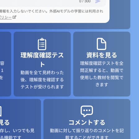
理解度確認テス
資料を見る
ト
容
理解度確認テストを全
1
問正解すると、動画で
動画を全て見終わった
を
使用した教材を閲覧で
後、理解度を確認する
きます
テストが受けられます
見る
コメントする
存し、いつでも見
動画に対して振り返りのコメントを記
る機能です
載することができます