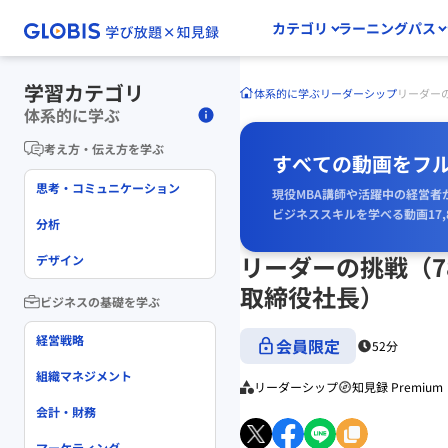
カテゴリ
ラーニングパス
学習カテゴリ
体系的に学ぶ
リーダーシップ
リーダー
体系的に学ぶ
考え方・伝え方を学ぶ
すべての動画をフ
思考・コミュニケーション
現役MBA講師や活躍中の経営者
ビジネススキルを学べる動画17,
分析
リーダーの挑戦（
デザイン
取締役社長）
ビジネスの基礎を学ぶ
経営戦略
会員限定
52分
組織マネジメント
リーダーシップ
知見録 Premium
会計・財務
マーケティング