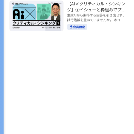
トの時間をやりくりするために、真っ先
【AI×クリティカル・シンキン
ル https://unlimited.globis.co.jp/ja/co
earch?tag=AI%E3%83%AF%E3%83%B
に削りがちなのが「睡眠」時間。 実は
urses/598f3254/ ※本コースは、AI時代
グ】①イシューと枠組みでプロ
C%E3%82%AF%E3%82%B7%E3%83%
今、日本社会は世界と比較して「最も眠
のビジネススキルを学ぶ「AIタレントシ
95%E3%83%88 ※本コースは、AIのマネ
ンプトを磨く
生成AIから期待する回答を引き出せず、
らない国」だということもわかってきて
フト」シリーズの一環として提供してい
ジメント活用を学ぶ「AIビジネスシフ
試行錯誤を重ねていませんか。 本コース
います。 慢性的な睡眠不足は、心身の健
ます。 https://unlimited.globis.co.jp/j
ト」シリーズの一環として提供していま
では、生成AI活用の質を高める鍵とし
康に悪影響なだけでなく、仕事のパフォ
会員限定
a/tags/AI%E3%82%BF%E3%83%AC%E
す。 ※本動画は、制作時点の情報に基づ
て、クリティカル・シンキングの視点か
ーマンスにも当然大きな影響を与え、社
3%83%B3%E3%83%88%E3%82%B7%E
き作成したものです（2026年2月制作）
らイシュー設定と枠組みを押さえる重要
会全体の経済損失につながります。 この
3%83%95%E3%83%88 ※本動画は、制
性を解説します。 目的に直結する問いの
コースでは、基本的な睡眠リテラシーを
作時点の情報に基づき作成したものです
立て方や、プロンプトに落とし込む際の
学んだ後の「問題解決編」として、「な
（2026年1月制作）
実践ポイントを具体例とともに学ぶこと
ぜ多くのビジネスパーソンは眠れないの
で、AIをより思考のパートナーとして活
か？」について解説していきます。 ▼本
用できるようになります。 生成AIを業務
コースで学べる主な内容 ・そもそも眠れ
で使い始めた方から、活用を一段深めた
ないことは何が問題なのか？ ・眠れなく
い方まで、再現性あるプロンプト設計を
なってしまう原因とは？ 睡眠不足の原因
身につけたい方におすすめの内容です。
は認知機能の問題にありました。 自身の
さらに学びを深めたい方は、こちらも合
睡眠不足に対し、正しく「気づき・理解
わせてご覧ください。 【AI×クリティカ
し・行動を変える」第一歩を踏み出しま
ル・シンキング】②AIの弱点との向き合
しょう。 ▼関連コース ・ビジネスパー
い方 https://unlimited.globis.co.jp/ja/c
ソンのための睡眠スキル ~リテラシー編
ourses/cdfe41e3/learn/steps/62198 ※
~ https://unlimited.globis.co.jp/ja/cour
本コースは、AI時代のビジネススキルを
ses/24575c03/learn/steps/53129 ・ビジ
学ぶ「AIタレントシフト」シリーズの一
ネスパーソンのための睡眠スキル ~問題
環として提供しています。 https://unli
解決編 後編 どうしたら眠れるのか？~ ht
mited.globis.co.jp/ja/tags/AI%E3%82%
tps://unlimited.globis.co.jp/ja/course
BF%E3%83%AC%E3%83%B3%E3%8
s/4ba981e9/learn/steps/62042 ※本動画
3%88%E3%82%B7%E3%83%95%E3%8
は、制作時点の情報に基づき作成したも
3%88 ※本動画は、制作時点の情報に基
のです（2025年12月制作）