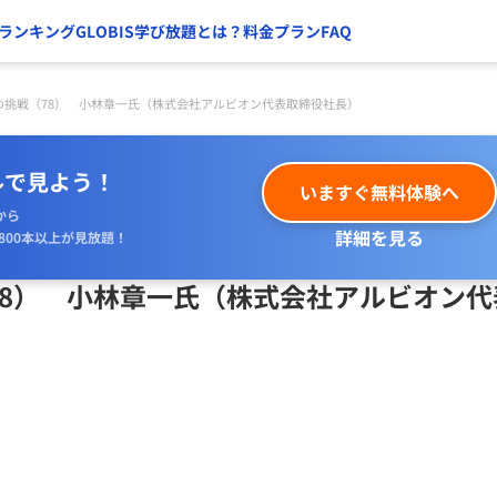
ランキング
GLOBIS学び放題とは？
料金プラン
FAQ
の挑戦（78） 小林章一氏（株式会社アルビオン代表取締役社長）
ルで見よう！
いますぐ無料体験へ
から
詳細を見る
800本以上が見放題！
78） 小林章一氏（株式会社アルビオン代