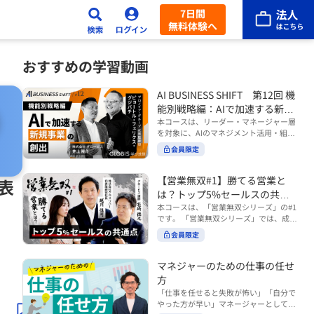
7日間
無料体験へ
おすすめの学習動画
AI BUSINESS SHIFT 第12回 機
能別戦略編：AIで加速する新規
事業の創出
本コースは、リーダー・マネージャー層
を対象に、AIのマネジメント活用・組織
活用を体系的に学ぶ 『AI BUSINESS SHI
会員限定
FTシリーズ（全12回）』の第12回で
す。 第12回「機能別戦略編：AIで加速す
る新規事業の創出」では、新規事業やス
【営業無双#1】勝てる営業と
表
タートアップを取り巻く環境がどのよう
は？トップ5%セールスの共通
に変化しているのかを俯瞰し、新たな価
点
本コースは、「営業無双シリーズ」の#1
値創造と非連続な成長を生み出すため
です。 「営業無双シリーズ」では、成約
に、AI時代における事業機会の捉え方
率アップに向けて、お客様に選ばれ続け
や、成功確率を高めるための考え方につ
会員限定
る無双の営業になるための実践的な考え
いて学びます。 ■こんな方におすすめ
方やテクニックを紹介していきます。
・新規事業開発やスタートアップ創出に
（#2以降は順次公開） 本コースでは、
マネジャーのための仕事の任せ
携わるリーダー・マネージャーの方 ・AI
「勝てる営業とは？トップ5%セールス
方
を活用して事業創出のスピードや成功確
の共通点」をテーマに BtoBでお客様に
率を高めたい方 ・AI時代における新規事
「仕事を任せると失敗が怖い」「自分で
選ばれる営業の役割 トップ5％のセール
業リーダーの役割やマインドセットを学
やった方が早い」マネージャーとしてメ
スに共通する行動や考え方 成果につなが
びたい方 ■AIシフトシリーズとは？ 『AI