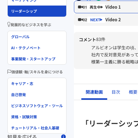
Video 1
01
リーダーシップ
Video 2
02
発展的なビジネスを学ぶ
グローバル
83件
コメント
アルビオンは学生の頃
AI・テクノベート
社内で反対意見があっ
事業開発・スタートアップ
様第一主義に勝る戦略
価値観･軸/スキルを身につける
キャリア・志
関連動画
目次
概要
自己啓発
ビジネスソフトウェア・ツール
資格・試験対策
「リーダーシッ
チュートリアル・社会人基礎
知見を広げる