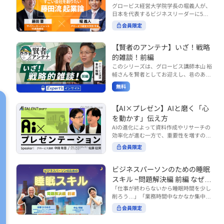
で起こりがちな事例をもとに、相手の思
締役）
グロービス経営大学院学長の堀義人が、
や効率化といった現場レベルのAI活用だ
考と行動を引き出す関わり方を学びま
日本を代表するビジネスリーダーに5つ
けでなく、いかにして経営や戦略に貢献
す。 また、代表的なコーチングのフレー
の質問（能力開発／挑戦／試練／仲間／
する存在へと進化していくのかについて
会員限定
ムワークである「GROWモデル」を取り
志）を投げかけ、その人生哲学を解き明
考えを深め、学んでいきます。 ■こんな
上げ、どのような問いかけによって相手
かします。第5回目のゲストは、サイバ
方におすすめ ・人事・総務・労務・経
の主体性を引き出していくのかを、わか
ーエージェント代表取締役の藤田晋氏。
【賢者のアンテナ】いざ！戦略
理・情シスなど、バックオフィス部門を
りやすく解説します。 メンバーとの対話
起業の理由、経営をどうやって学んだ
率いるリーダー・マネージャーの方 ・バ
的雑談！前編
を、成長を促す機会へと変えていく。そ
か、アメーバブログ・ABEMAの立ち上
ックオフィス業務へのAI活用やDX推進を
このシリーズは、グロービス講師本山 裕
の第一歩としておすすめのコースです。
げ、経営チームづくりについてなど聞い
担っている方 ・AI時代におけるバックオ
輔さんを賢者としてお迎えし、巷のあり
コース内で紹介している「傾聴力」を深
ていきます。（肩書きは2020年12月11
フィスの役割や戦略のあり方を考えたい
とあらゆるものを独自の視点で紐解き、
めたい方は、こちらも合わせてご覧くだ
日撮影当時のもの） 藤田 晋 サイバー
無料
方 ■AIシフトシリーズとは？ 『AI BUSI
さい。 ・傾聴力 ~リーダーのための聴く
皆様の学びの意欲を刺激するコンテンツ
エージェント 代表取締役 堀 義人 グ
NESS SHIFTシリーズ』は以下の3部構成
技術~（基礎編） https://unlimited.glob
です。 毎月第2・第4水曜日の朝7時に定
ロービス経営大学院 学長 グロービ
で設計された全12回のシリーズです。
is.co.jp/ja/courses/fe285262/learn/step
期配信されます。 取り上げて欲しいご質
【AI×プレゼン】AIと磨く「心
ス・キャピタル・パートナーズ 代表パ
（順次公開） https://unlimited.globis.c
s/59808 ・傾聴力 ~リーダーのための聴
問やテーマ、感想を随時受け付けていま
を動かす」伝え方
ートナー
o.jp/ja/tags/AI%E3%83%93%E3%82%B
く技術~（実践編） https://unlimited.gl
す。 グーグルフォーム（https://forms.g
AIの進化によって資料作成やリサーチの
8%E3%83%8D%E3%82%B9%E3%82%
obis.co.jp/ja/courses/01d24a39/learn/s
le/qqoBYuRUmUYz4scC6） または グ
効率化が進む一方で、重要性を増すのが
B7%E3%83%95%E3%83%88 ・基礎編
teps/59813 ※本動画は、制作時点の情
ロ放題編集部員のX（https://x.com/mai
「伝える力」です。本コースでは、AI時
（第1回〜3回）：リーダーやマネージャ
報に基づき作成したものです（2026年6
rakobayashi） まで、ぜひご要望をお
会員限定
代のプレゼンに求められるデリバリース
ーに求められる、AI時代の基礎的なリテ
月制作）
寄せください。 ※本動画は、制作時点の
キルについて解説します。 自分の伝え方
ラシーの強化を目的としたコース ・マネ
情報に基づき作成したものです（2026年
を客観的に評価し、改善できるAI活用法
ジメント編（第4回〜7回）：AI時代のリ
ビジネスパーソンのための睡眠
6月制作）
も紹介。大事な場面で「心を動かす」プ
ーダーシップや組織変革を中心に学ぶコ
スキル ~問題解決編 前編 なぜ眠
レゼンをしたい方におすすめです。関連
ース ・機能別戦略編（第8回〜12回）：
れないのか？~
「仕事が終わらないから睡眠時間を少し
コース「プレゼンテーションスキル」も
AI時代における機能別での戦略のあり方
削ろう…」「業務時間中なかなか集中で
併せてご覧ください。 ▼プレゼン動画分
を中心に学ぶコース より実践的なAIツー
きない…」「毎日朝起きるのがつら
析プロンプト（辛口） https://hodai.glo
ルの活用法について学びたい方は『AI W
会員限定
い…」。 あなたはこのような経験をした
bis.co.jp/learning_documents/6f976cd
ORK SHIFTシリーズ』をご視聴くださ
ことはありませんか？ 仕事やプライベー
a ▼関連動画：プレゼンテーションスキ
い。 https://unlimited.globis.co.jp/ja/s