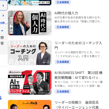
ンバーやチームの力を引き出しながら成
る実践的なポイント などを解説します。
会員限定
BUSINESS SHIFTシリーズ』は以下の3
果を上げるには、どのように仕事を任せ
◾️こんな方におすすめ 提案しても顧客に
部構成で設計された全12回のシリーズで
ていけば良いのでしょうか？ 変化の激し
響かず、「いい話だった」で終わる商談
す。（順次公開） https://unlimited.glo
い時代において、マネージャーとして成
AI時代の個人力
が多い方 顧客の本当の課題や決裁者の判
bis.co.jp/ja/tags/AI%E3%83%93%E3%8
果を上げ続けるためには、メンバーの個
AIが仕事や社会の前提を変え続ける今、
断基準をつかみきれず、案件が前に進ま
2%B8%E3%83%8D%E3%82%B9%E3%
性や特性を理解し、それに合わせた効果
最も求められるのは「他者に代替されな
ない方 再現性のある営業テクニックを身
5件...
82%B7%E3%83%95%E3%83%88 ・基
的な任せ方を身につけることが重要で
い個としての力」“個人力”です。 本コー
につけたい方 ※本動画は、制作時点の情
礎編（第1回〜3回）：リーダーやマネー
会員限定
す。このコースでは、ソーシャルスタイ
スでは、澤円氏の著書『個人力』をもと
報に基づき作成したものです（2026年7
ジャーに求められる、AI時代の基礎的な
ル理論を活用してメンバーごとに最適な
に、AI時代をしなやかに生き抜くための
月制作）
リテラシーの強化を目的としたコース ・
アプローチを学びます。「任せる力」を
る際
「前向きな自己中戦略」を学びます。 テ
マネジメント編（第4回〜7回）：AI時代
高めることで、チーム全体の成長を促進
ーマは、「Being（ありたい自分）」を
リーダーのためのコーチング入
お客
のリーダーシップや組織変革を中心に学
し、自身のリーダーシップを発揮できる
中心に据え、自ら考え（Think）、変化
ぶコース ・機能別戦略編（第8回〜12
ようになっていきます。 ※本動画は、制
門
し（Transform）、協働する（Collabor
回）：AI時代における機能別での戦略の
作時点の情報に基づき作成したものです
メンバーから相談を受けたとき、つい
ate）ことで、自分らしい価値を発揮し
あり方を中心に学ぶコース より実践的な
（2024年12月制作）
「こうすればいいよ」と答えを教えてし
ていくこと。 リスキリングやAI活用が叫
AIツールの活用法について学びたい方は
まう。 あるいは、「自分で考えてほし
ばれる今こそ、スキルより先に“自分の
会員限定
『AI WORK SHIFTシリーズ』をご視聴く
い」と思うあまり、すべて任せきりにし
軸”を問うことが重要です。 あなたは何
ださい。 https://unlimited.globis.co.j
てしまう。 メンバーの成長機会を確保し
を大切にし、どんな未来を描きたいの
p/ja/search?tag=AI%E3%83%AF%E3%8
つつ、自律的に仕事を進めてもらうため
AI BUSINESS SHIFT 第10回 機
か？ このコースは、あなたが“ありたい
3%BC%E3%82%AF%E3%82%B7%E3%
にはどうすればよいのか。 こうした悩み
自分”として生き、キャリアをデザイン
能別戦略編：AIで変わるバック
83%95%E3%83%88 ※本コースは、AIの
に直面するリーダー・マネージャーの方
していくための思考と行動のガイドにな
マネジメント活用を学ぶ「AIビジネスシ
オフィス
本コースは、リーダー・マネージャー層
は多いのではないでしょうか。 変化が激
ります。 ※本動画は、制作時点の情報に
フト」シリーズの一環として提供してい
を対象に、AIのマネジメント活用・組織
しく、正解のない現代においては、指示
基づき作成したものです（2025年11月
ます。 ※本動画は、制作時点の情報に基
活用を体系的に学ぶ 『AI BUSINESS SHI
や助言にとどまらず、メンバーの思考を
会員限定
制作）
づき作成したものです（2026年03月制
FTシリーズ（全12回）』の第10回で
引き出し、自律的な行動を促す「コーチ
る
作）
す。 第10回「機能別戦略編：AIで変わる
ングスキル」の重要性が高まっていま
バックオフィス」では、人事・総務・労
リーダーの挑戦⑤ 藤田晋氏
す。 本コースでは、基礎的なコーチング
務・経理・情報システムなどのバックオ
の考え方を押さえたうえで、実際の職場
（サイバーエージェント代表取
フィス領域において、定型業務の自動化