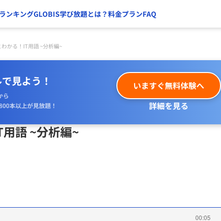
ランキング
GLOBIS学び放題とは？
料金プラン
FAQ
わかる！IT用語 ~分析編~
ルで見よう！
いますぐ無料体験へ
から
詳細を見る
800本以上が見放題！
用語 ~分析編~
00:05