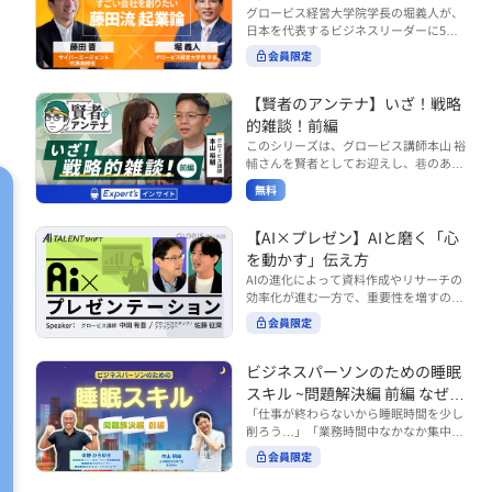
で起こりがちな事例をもとに、相手の思
締役）
グロービス経営大学院学長の堀義人が、
や効率化といった現場レベルのAI活用だ
考と行動を引き出す関わり方を学びま
日本を代表するビジネスリーダーに5つ
けでなく、いかにして経営や戦略に貢献
す。 また、代表的なコーチングのフレー
の質問（能力開発／挑戦／試練／仲間／
する存在へと進化していくのかについて
会員限定
ムワークである「GROWモデル」を取り
志）を投げかけ、その人生哲学を解き明
考えを深め、学んでいきます。 ■こんな
上げ、どのような問いかけによって相手
かします。第5回目のゲストは、サイバ
方におすすめ ・人事・総務・労務・経
の主体性を引き出していくのかを、わか
ーエージェント代表取締役の藤田晋氏。
【賢者のアンテナ】いざ！戦略
理・情シスなど、バックオフィス部門を
りやすく解説します。 メンバーとの対話
起業の理由、経営をどうやって学んだ
率いるリーダー・マネージャーの方 ・バ
的雑談！前編
を、成長を促す機会へと変えていく。そ
か、アメーバブログ・ABEMAの立ち上
ックオフィス業務へのAI活用やDX推進を
このシリーズは、グロービス講師本山 裕
の第一歩としておすすめのコースです。
げ、経営チームづくりについてなど聞い
担っている方 ・AI時代におけるバックオ
輔さんを賢者としてお迎えし、巷のあり
コース内で紹介している「傾聴力」を深
ていきます。（肩書きは2020年12月11
フィスの役割や戦略のあり方を考えたい
とあらゆるものを独自の視点で紐解き、
めたい方は、こちらも合わせてご覧くだ
日撮影当時のもの） 藤田 晋 サイバー
無料
方 ■AIシフトシリーズとは？ 『AI BUSI
さい。 ・傾聴力 ~リーダーのための聴く
皆様の学びの意欲を刺激するコンテンツ
エージェント 代表取締役 堀 義人 グ
NESS SHIFTシリーズ』は以下の3部構成
技術~（基礎編） https://unlimited.glob
です。 毎月第2・第4水曜日の朝7時に定
ロービス経営大学院 学長 グロービ
で設計された全12回のシリーズです。
is.co.jp/ja/courses/fe285262/learn/step
期配信されます。 取り上げて欲しいご質
【AI×プレゼン】AIと磨く「心
ス・キャピタル・パートナーズ 代表パ
（順次公開） https://unlimited.globis.c
s/59808 ・傾聴力 ~リーダーのための聴
問やテーマ、感想を随時受け付けていま
を動かす」伝え方
ートナー
o.jp/ja/tags/AI%E3%83%93%E3%82%B
く技術~（実践編） https://unlimited.gl
す。 グーグルフォーム（https://forms.g
AIの進化によって資料作成やリサーチの
8%E3%83%8D%E3%82%B9%E3%82%
obis.co.jp/ja/courses/01d24a39/learn/s
le/qqoBYuRUmUYz4scC6） または グ
効率化が進む一方で、重要性を増すのが
B7%E3%83%95%E3%83%88 ・基礎編
teps/59813 ※本動画は、制作時点の情
ロ放題編集部員のX（https://x.com/mai
「伝える力」です。本コースでは、AI時
（第1回〜3回）：リーダーやマネージャ
報に基づき作成したものです（2026年6
rakobayashi） まで、ぜひご要望をお
会員限定
代のプレゼンに求められるデリバリース
ーに求められる、AI時代の基礎的なリテ
月制作）
寄せください。 ※本動画は、制作時点の
キルについて解説します。 自分の伝え方
ラシーの強化を目的としたコース ・マネ
情報に基づき作成したものです（2026年
を客観的に評価し、改善できるAI活用法
ジメント編（第4回〜7回）：AI時代のリ
ビジネスパーソンのための睡眠
6月制作）
も紹介。大事な場面で「心を動かす」プ
ーダーシップや組織変革を中心に学ぶコ
スキル ~問題解決編 前編 なぜ眠
レゼンをしたい方におすすめです。関連
ース ・機能別戦略編（第8回〜12回）：
れないのか？~
「仕事が終わらないから睡眠時間を少し
コース「プレゼンテーションスキル」も
AI時代における機能別での戦略のあり方
削ろう…」「業務時間中なかなか集中で
併せてご覧ください。 ▼プレゼン動画分
を中心に学ぶコース より実践的なAIツー
きない…」「毎日朝起きるのがつら
析プロンプト（辛口） https://hodai.glo
ルの活用法について学びたい方は『AI W
会員限定
い…」。 あなたはこのような経験をした
bis.co.jp/learning_documents/6f976cd
ORK SHIFTシリーズ』をご視聴くださ
ことはありませんか？ 仕事やプライベー
a ▼関連動画：プレゼンテーションスキ
い。 https://unlimited.globis.co.jp/ja/s