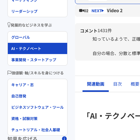
Video 2
02
リーダーシップ
発展的なビジネスを学ぶ
1431件
コメント
グローバル
知っているようで、正
AI・テクノベート
自分の場合、分散と標
事業開発・スタートアップ
であることなどです。
価値観･軸/スキルを身につける
関連動画
目次
概要
キャリア・志
自己啓発
ビジネスソフトウェア・ツール
「AI・テクノベ
資格・試験対策
チュートリアル・社会人基礎
知見を広げる