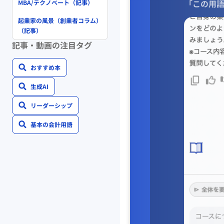
「この用語
MBA/テクノベート（記事）
起業家の風景（創業者コラム）
（記事）
記事・動画の注目タグ
おすすめ本
生成AI
リーダーシップ
基本の会計用語