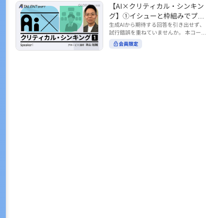
トの時間をやりくりするために、真っ先
【AI×クリティカル・シンキン
ル https://unlimited.globis.co.jp/ja/co
earch?tag=AI%E3%83%AF%E3%83%B
に削りがちなのが「睡眠」時間。 実は
urses/598f3254/ ※本コースは、AI時代
グ】①イシューと枠組みでプロ
C%E3%82%AF%E3%82%B7%E3%83%
今、日本社会は世界と比較して「最も眠
のビジネススキルを学ぶ「AIタレントシ
95%E3%83%88 ※本コースは、AIのマネ
ンプトを磨く
生成AIから期待する回答を引き出せず、
らない国」だということもわかってきて
フト」シリーズの一環として提供してい
ジメント活用を学ぶ「AIビジネスシフ
試行錯誤を重ねていませんか。 本コース
います。 慢性的な睡眠不足は、心身の健
ます。 https://unlimited.globis.co.jp/j
ト」シリーズの一環として提供していま
では、生成AI活用の質を高める鍵とし
康に悪影響なだけでなく、仕事のパフォ
会員限定
a/tags/AI%E3%82%BF%E3%83%AC%E
す。 ※本動画は、制作時点の情報に基づ
て、クリティカル・シンキングの視点か
ーマンスにも当然大きな影響を与え、社
3%83%B3%E3%83%88%E3%82%B7%E
き作成したものです（2026年2月制作）
らイシュー設定と枠組みを押さえる重要
会全体の経済損失につながります。 この
3%83%95%E3%83%88 ※本動画は、制
性を解説します。 目的に直結する問いの
コースでは、基本的な睡眠リテラシーを
作時点の情報に基づき作成したものです
立て方や、プロンプトに落とし込む際の
学んだ後の「問題解決編」として、「な
（2026年1月制作）
実践ポイントを具体例とともに学ぶこと
ぜ多くのビジネスパーソンは眠れないの
で、AIをより思考のパートナーとして活
か？」について解説していきます。 ▼本
用できるようになります。 生成AIを業務
コースで学べる主な内容 ・そもそも眠れ
で使い始めた方から、活用を一段深めた
ないことは何が問題なのか？ ・眠れなく
い方まで、再現性あるプロンプト設計を
なってしまう原因とは？ 睡眠不足の原因
身につけたい方におすすめの内容です。
は認知機能の問題にありました。 自身の
さらに学びを深めたい方は、こちらも合
睡眠不足に対し、正しく「気づき・理解
わせてご覧ください。 【AI×クリティカ
し・行動を変える」第一歩を踏み出しま
ル・シンキング】②AIの弱点との向き合
しょう。 ▼関連コース ・ビジネスパー
い方 https://unlimited.globis.co.jp/ja/c
ソンのための睡眠スキル ~リテラシー編
ourses/cdfe41e3/learn/steps/62198 ※
~ https://unlimited.globis.co.jp/ja/cour
本コースは、AI時代のビジネススキルを
ses/24575c03/learn/steps/53129 ・ビジ
学ぶ「AIタレントシフト」シリーズの一
ネスパーソンのための睡眠スキル ~問題
環として提供しています。 https://unli
解決編 後編 どうしたら眠れるのか？~ ht
mited.globis.co.jp/ja/tags/AI%E3%82%
tps://unlimited.globis.co.jp/ja/course
BF%E3%83%AC%E3%83%B3%E3%8
s/4ba981e9/learn/steps/62042 ※本動画
3%88%E3%82%B7%E3%83%95%E3%8
は、制作時点の情報に基づき作成したも
3%88 ※本動画は、制作時点の情報に基
のです（2025年12月制作）