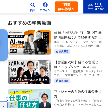
7日間
無料体験へ
おすすめの学習動画
AI BUSINESS SHIFT 第12回 機
能別戦略編：AIで加速する新規
事業の創出
本コースは、リーダー・マネージャー層
を対象に、AIのマネジメント活用・組織
活用を体系的に学ぶ 『AI BUSINESS SHI
会員限定
FTシリーズ（全12回）』の第12回で
す。 第12回「機能別戦略編：AIで加速す
る新規事業の創出」では、新規事業やス
【営業無双#1】勝てる営業と
タートアップを取り巻く環境がどのよう
は？トップ5%セールスの共通
に変化しているのかを俯瞰し、新たな価
点
本コースは、「営業無双シリーズ」の#1
値創造と非連続な成長を生み出すため
です。 「営業無双シリーズ」では、成約
に、AI時代における事業機会の捉え方
率アップに向けて、お客様に選ばれ続け
や、成功確率を高めるための考え方につ
会員限定
る無双の営業になるための実践的な考え
いて学びます。 ■こんな方におすすめ
方やテクニックを紹介していきます。
・新規事業開発やスタートアップ創出に
（#2以降は順次公開） 本コースでは、
マネジャーのための仕事の任せ
携わるリーダー・マネージャーの方 ・AI
「勝てる営業とは？トップ5%セールス
方
を活用して事業創出のスピードや成功確
の共通点」をテーマに BtoBでお客様に
率を高めたい方 ・AI時代における新規事
「仕事を任せると失敗が怖い」「自分で
選ばれる営業の役割 トップ5％のセール
業リーダーの役割やマインドセットを学
やった方が早い」マネージャーとしてメ
スに共通する行動や考え方 成果につなが
びたい方 ■AIシフトシリーズとは？ 『AI