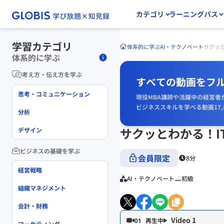
カテゴリ
ラーニングパス
学習カテゴリ
体系的に学ぶ
AI・テクノベート
サクッと
体系的に学ぶ
考え方・伝え方を学ぶ
すべての動画をフ
思考・コミュニケーション
現役MBA講師や活躍中の経営者
ビジネススキルを学べる動画17,
分析
サクッとわかる！IT
デザイン
ビジネスの基礎を学ぶ
会員限定
8分
経営戦略
AI・テクノベート
初級
組織マネジメント
会計・財務
Video 1
01
マーケティング