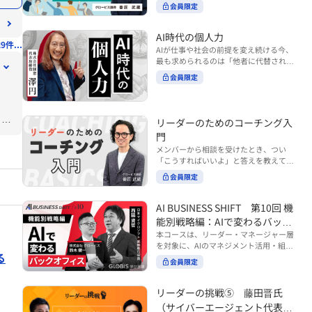
ンバーやチームの力を引き出しながら成
る実践的なポイント などを解説します。
会員限定
BUSINESS SHIFTシリーズ』は以下の3
果を上げるには、どのように仕事を任せ
◾️こんな方におすすめ 提案しても顧客に
部構成で設計された全12回のシリーズで
ていけば良いのでしょうか？ 変化の激し
響かず、「いい話だった」で終わる商談
す。（順次公開） https://unlimited.glo
い時代において、マネージャーとして成
AI時代の個人力
が多い方 顧客の本当の課題や決裁者の判
9件...
bis.co.jp/ja/tags/AI%E3%83%93%E3%8
果を上げ続けるためには、メンバーの個
AIが仕事や社会の前提を変え続ける今、
断基準をつかみきれず、案件が前に進ま
2%B8%E3%83%8D%E3%82%B9%E3%
性や特性を理解し、それに合わせた効果
最も求められるのは「他者に代替されな
ない方 再現性のある営業テクニックを身
82%B7%E3%83%95%E3%83%88 ・基
的な任せ方を身につけることが重要で
い個としての力」“個人力”です。 本コー
につけたい方 ※本動画は、制作時点の情
礎編（第1回〜3回）：リーダーやマネー
会員限定
す。このコースでは、ソーシャルスタイ
スでは、澤円氏の著書『個人力』をもと
報に基づき作成したものです（2026年7
ジャーに求められる、AI時代の基礎的な
ル理論を活用してメンバーごとに最適な
に、AI時代をしなやかに生き抜くための
月制作）
リテラシーの強化を目的としたコース ・
アプローチを学びます。「任せる力」を
「前向きな自己中戦略」を学びます。 テ
マネジメント編（第4回〜7回）：AI時代
高めることで、チーム全体の成長を促進
ョン
ーマは、「Being（ありたい自分）」を
リーダーのためのコーチング入
のリーダーシップや組織変革を中心に学
し、自身のリーダーシップを発揮できる
中心に据え、自ら考え（Think）、変化
ぶコース ・機能別戦略編（第8回〜12
ようになっていきます。 ※本動画は、制
門
し（Transform）、協働する（Collabor
回）：AI時代における機能別での戦略の
作時点の情報に基づき作成したものです
メンバーから相談を受けたとき、つい
ate）ことで、自分らしい価値を発揮し
あり方を中心に学ぶコース より実践的な
（2024年12月制作）
「こうすればいいよ」と答えを教えてし
ていくこと。 リスキリングやAI活用が叫
AIツールの活用法について学びたい方は
まう。 あるいは、「自分で考えてほし
ばれる今こそ、スキルより先に“自分の
会員限定
『AI WORK SHIFTシリーズ』をご視聴く
い」と思うあまり、すべて任せきりにし
軸”を問うことが重要です。 あなたは何
ださい。 https://unlimited.globis.co.j
てしまう。 メンバーの成長機会を確保し
を大切にし、どんな未来を描きたいの
p/ja/search?tag=AI%E3%83%AF%E3%8
つつ、自律的に仕事を進めてもらうため
AI BUSINESS SHIFT 第10回 機
か？ このコースは、あなたが“ありたい
3%BC%E3%82%AF%E3%82%B7%E3%
にはどうすればよいのか。 こうした悩み
自分”として生き、キャリアをデザイン
能別戦略編：AIで変わるバック
83%95%E3%83%88 ※本コースは、AIの
に直面するリーダー・マネージャーの方
していくための思考と行動のガイドにな
マネジメント活用を学ぶ「AIビジネスシ
オフィス
本コースは、リーダー・マネージャー層
は多いのではないでしょうか。 変化が激
ります。 ※本動画は、制作時点の情報に
フト」シリーズの一環として提供してい
を対象に、AIのマネジメント活用・組織
しく、正解のない現代においては、指示
基づき作成したものです（2025年11月
る
ます。 ※本動画は、制作時点の情報に基
活用を体系的に学ぶ 『AI BUSINESS SHI
や助言にとどまらず、メンバーの思考を
会員限定
制作）
づき作成したものです（2026年03月制
FTシリーズ（全12回）』の第10回で
引き出し、自律的な行動を促す「コーチ
作）
す。 第10回「機能別戦略編：AIで変わる
ングスキル」の重要性が高まっていま
バックオフィス」では、人事・総務・労
リーダーの挑戦⑤ 藤田晋氏
す。 本コースでは、基礎的なコーチング
務・経理・情報システムなどのバックオ
の考え方を押さえたうえで、実際の職場
（サイバーエージェント代表取
フィス領域において、定型業務の自動化