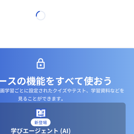
ースの機能を
すべて使おう
画学習ごとに設定されたクイズやテスト、学習資料などを
見ることができます｡
新登場
学びエージェント (AI)