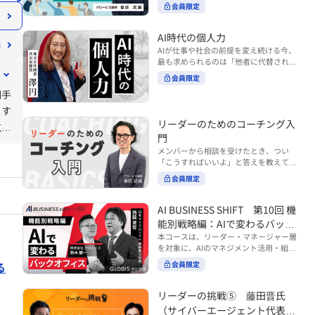
ンバーやチームの力を引き出しながら成
る実践的なポイント などを解説します。
会員限定
BUSINESS SHIFTシリーズ』は以下の3
果を上げるには、どのように仕事を任せ
◾️こんな方におすすめ 提案しても顧客に
部構成で設計された全12回のシリーズで
ていけば良いのでしょうか？ 変化の激し
響かず、「いい話だった」で終わる商談
す。（順次公開） https://unlimited.glo
い時代において、マネージャーとして成
AI時代の個人力
が多い方 顧客の本当の課題や決裁者の判
bis.co.jp/ja/tags/AI%E3%83%93%E3%8
果を上げ続けるためには、メンバーの個
AIが仕事や社会の前提を変え続ける今、
断基準をつかみきれず、案件が前に進ま
2%B8%E3%83%8D%E3%82%B9%E3%
性や特性を理解し、それに合わせた効果
最も求められるのは「他者に代替されな
ない方 再現性のある営業テクニックを身
82%B7%E3%83%95%E3%83%88 ・基
的な任せ方を身につけることが重要で
い個としての力」“個人力”です。 本コー
につけたい方 ※本動画は、制作時点の情
礎編（第1回〜3回）：リーダーやマネー
会員限定
す。このコースでは、ソーシャルスタイ
スでは、澤円氏の著書『個人力』をもと
報に基づき作成したものです（2026年7
ジャーに求められる、AI時代の基礎的な
ル理論を活用してメンバーごとに最適な
相手
に、AI時代をしなやかに生き抜くための
月制作）
リテラシーの強化を目的としたコース ・
アプローチを学びます。「任せる力」を
「前向きな自己中戦略」を学びます。 テ
りす
マネジメント編（第4回〜7回）：AI時代
高めることで、チーム全体の成長を促進
ーマは、「Being（ありたい自分）」を
リーダーのためのコーチング入
のリーダーシップや組織変革を中心に学
し、自身のリーダーシップを発揮できる
呟い
中心に据え、自ら考え（Think）、変化
ぶコース ・機能別戦略編（第8回〜12
ようになっていきます。 ※本動画は、制
門
し（Transform）、協働する（Collabor
が大
回）：AI時代における機能別での戦略の
作時点の情報に基づき作成したものです
メンバーから相談を受けたとき、つい
ate）ことで、自分らしい価値を発揮し
あり方を中心に学ぶコース より実践的な
（2024年12月制作）
「こうすればいいよ」と答えを教えてし
ていくこと。 リスキリングやAI活用が叫
AIツールの活用法について学びたい方は
まう。 あるいは、「自分で考えてほし
ばれる今こそ、スキルより先に“自分の
会員限定
『AI WORK SHIFTシリーズ』をご視聴く
い」と思うあまり、すべて任せきりにし
軸”を問うことが重要です。 あなたは何
ださい。 https://unlimited.globis.co.j
てしまう。 メンバーの成長機会を確保し
を大切にし、どんな未来を描きたいの
p/ja/search?tag=AI%E3%83%AF%E3%8
つつ、自律的に仕事を進めてもらうため
AI BUSINESS SHIFT 第10回 機
か？ このコースは、あなたが“ありたい
3%BC%E3%82%AF%E3%82%B7%E3%
にはどうすればよいのか。 こうした悩み
自分”として生き、キャリアをデザイン
能別戦略編：AIで変わるバック
83%95%E3%83%88 ※本コースは、AIの
に直面するリーダー・マネージャーの方
していくための思考と行動のガイドにな
マネジメント活用を学ぶ「AIビジネスシ
オフィス
本コースは、リーダー・マネージャー層
は多いのではないでしょうか。 変化が激
ります。 ※本動画は、制作時点の情報に
フト」シリーズの一環として提供してい
を対象に、AIのマネジメント活用・組織
しく、正解のない現代においては、指示
基づき作成したものです（2025年11月
ます。 ※本動画は、制作時点の情報に基
活用を体系的に学ぶ 『AI BUSINESS SHI
や助言にとどまらず、メンバーの思考を
る
会員限定
制作）
づき作成したものです（2026年03月制
FTシリーズ（全12回）』の第10回で
引き出し、自律的な行動を促す「コーチ
作）
す。 第10回「機能別戦略編：AIで変わる
ングスキル」の重要性が高まっていま
バックオフィス」では、人事・総務・労
リーダーの挑戦⑤ 藤田晋氏
す。 本コースでは、基礎的なコーチング
務・経理・情報システムなどのバックオ
の考え方を押さえたうえで、実際の職場
（サイバーエージェント代表取
フィス領域において、定型業務の自動化