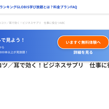
ランキング
GLOBIS学び放題とは？
料金プラン
FAQ
のコツ／耳で効く！ビジネスサプリ 仕事に役立つABC
ルで見よう！
いますぐ無料体験へ
から
詳細を見る
800本以上が見放題！
コツ／耳で効く！ビジネスサプリ 仕事に