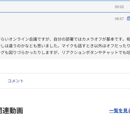
00:02
06:07
づらいオンライン会議ですが、自分の部署ではカメラオフが基本です。
少しは違うのかなとも思いました。マイクも話すとき以外はオフだった
ングも図りづらかったりしますが、リアクションボタンやチャットでも
加している姿勢を見せることや、参加してもらいやすい空気を作ること
コメント
関連動画
一覧を見