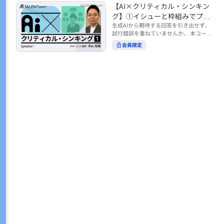
トの時間をやりくりするために、真っ先
【AI×クリティカル・シンキン
ル https://unlimited.globis.co.jp/ja/co
earch?tag=AI%E3%83%AF%E3%83%B
に削りがちなのが「睡眠」時間。 実は
urses/598f3254/ ※本コースは、AI時代
グ】①イシューと枠組みでプロ
C%E3%82%AF%E3%82%B7%E3%83%
今、日本社会は世界と比較して「最も眠
のビジネススキルを学ぶ「AIタレントシ
95%E3%83%88 ※本コースは、AIのマネ
ンプトを磨く
生成AIから期待する回答を引き出せず、
らない国」だということもわかってきて
フト」シリーズの一環として提供してい
ジメント活用を学ぶ「AIビジネスシフ
試行錯誤を重ねていませんか。 本コース
います。 慢性的な睡眠不足は、心身の健
ます。 https://unlimited.globis.co.jp/j
ト」シリーズの一環として提供していま
では、生成AI活用の質を高める鍵とし
康に悪影響なだけでなく、仕事のパフォ
会員限定
a/tags/AI%E3%82%BF%E3%83%AC%E
す。 ※本動画は、制作時点の情報に基づ
て、クリティカル・シンキングの視点か
ーマンスにも当然大きな影響を与え、社
3%83%B3%E3%83%88%E3%82%B7%E
き作成したものです（2026年2月制作）
らイシュー設定と枠組みを押さえる重要
会全体の経済損失につながります。 この
3%83%95%E3%83%88 ※本動画は、制
性を解説します。 目的に直結する問いの
コースでは、基本的な睡眠リテラシーを
作時点の情報に基づき作成したものです
立て方や、プロンプトに落とし込む際の
学んだ後の「問題解決編」として、「な
（2026年1月制作）
実践ポイントを具体例とともに学ぶこと
ぜ多くのビジネスパーソンは眠れないの
で、AIをより思考のパートナーとして活
か？」について解説していきます。 ▼本
用できるようになります。 生成AIを業務
コースで学べる主な内容 ・そもそも眠れ
で使い始めた方から、活用を一段深めた
ないことは何が問題なのか？ ・眠れなく
い方まで、再現性あるプロンプト設計を
なってしまう原因とは？ 睡眠不足の原因
身につけたい方におすすめの内容です。
は認知機能の問題にありました。 自身の
さらに学びを深めたい方は、こちらも合
睡眠不足に対し、正しく「気づき・理解
わせてご覧ください。 【AI×クリティカ
し・行動を変える」第一歩を踏み出しま
ル・シンキング】②AIの弱点との向き合
しょう。 ▼関連コース ・ビジネスパー
い方 https://unlimited.globis.co.jp/ja/c
ソンのための睡眠スキル ~リテラシー編
ourses/cdfe41e3/learn/steps/62198 ※
~ https://unlimited.globis.co.jp/ja/cour
本コースは、AI時代のビジネススキルを
ses/24575c03/learn/steps/53129 ・ビジ
学ぶ「AIタレントシフト」シリーズの一
ネスパーソンのための睡眠スキル ~問題
環として提供しています。 https://unli
解決編 後編 どうしたら眠れるのか？~ ht
mited.globis.co.jp/ja/tags/AI%E3%82%
tps://unlimited.globis.co.jp/ja/course
BF%E3%83%AC%E3%83%B3%E3%8
s/4ba981e9/learn/steps/62042 ※本動画
3%88%E3%82%B7%E3%83%95%E3%8
は、制作時点の情報に基づき作成したも
3%88 ※本動画は、制作時点の情報に基
のです（2025年12月制作）