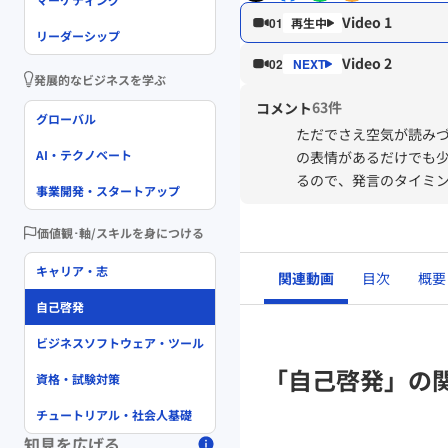
Video 1
01
リーダーシップ
Video 2
02
発展的なビジネスを学ぶ
63件
コメント
グローバル
ただでさえ空気が読み
AI・テクノベート
の表情があるだけでも
るので、発言のタイミ
事業開発・スタートアップ
てみたり、意識して参
切だと思いました。
価値観･軸/スキルを身につける
キャリア・志
関連動画
目次
概要
自己啓発
ビジネスソフトウェア・ツール
「自己啓発」の
資格・試験対策
チュートリアル・社会人基礎
知見を広げる