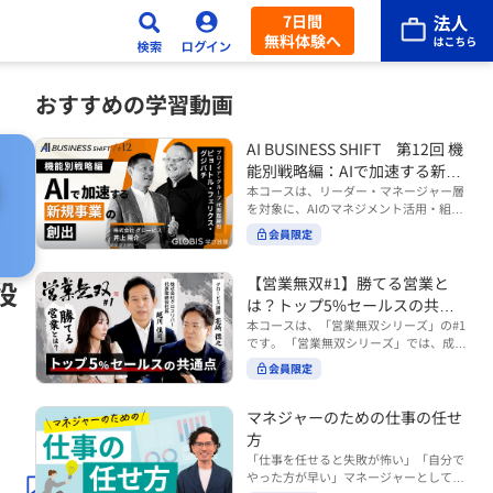
7日間
無料体験へ
おすすめの学習動画
AI BUSINESS SHIFT 第12回 機
能別戦略編：AIで加速する新規
事業の創出
本コースは、リーダー・マネージャー層
を対象に、AIのマネジメント活用・組織
活用を体系的に学ぶ 『AI BUSINESS SHI
会員限定
FTシリーズ（全12回）』の第12回で
す。 第12回「機能別戦略編：AIで加速す
る新規事業の創出」では、新規事業やス
【営業無双#1】勝てる営業と
役
タートアップを取り巻く環境がどのよう
は？トップ5%セールスの共通
に変化しているのかを俯瞰し、新たな価
点
本コースは、「営業無双シリーズ」の#1
値創造と非連続な成長を生み出すため
です。 「営業無双シリーズ」では、成約
に、AI時代における事業機会の捉え方
率アップに向けて、お客様に選ばれ続け
や、成功確率を高めるための考え方につ
会員限定
る無双の営業になるための実践的な考え
いて学びます。 ■こんな方におすすめ
方やテクニックを紹介していきます。
・新規事業開発やスタートアップ創出に
（#2以降は順次公開） 本コースでは、
マネジャーのための仕事の任せ
携わるリーダー・マネージャーの方 ・AI
「勝てる営業とは？トップ5%セールス
方
を活用して事業創出のスピードや成功確
の共通点」をテーマに BtoBでお客様に
率を高めたい方 ・AI時代における新規事
「仕事を任せると失敗が怖い」「自分で
選ばれる営業の役割 トップ5％のセール
業リーダーの役割やマインドセットを学
やった方が早い」マネージャーとしてメ
スに共通する行動や考え方 成果につなが
びたい方 ■AIシフトシリーズとは？ 『AI