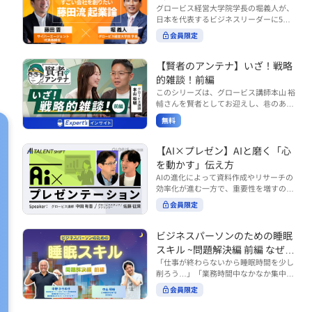
で起こりがちな事例をもとに、相手の思
締役）
グロービス経営大学院学長の堀義人が、
や効率化といった現場レベルのAI活用だ
考と行動を引き出す関わり方を学びま
日本を代表するビジネスリーダーに5つ
けでなく、いかにして経営や戦略に貢献
す。 また、代表的なコーチングのフレー
の質問（能力開発／挑戦／試練／仲間／
する存在へと進化していくのかについて
会員限定
ムワークである「GROWモデル」を取り
志）を投げかけ、その人生哲学を解き明
考えを深め、学んでいきます。 ■こんな
上げ、どのような問いかけによって相手
かします。第5回目のゲストは、サイバ
方におすすめ ・人事・総務・労務・経
の主体性を引き出していくのかを、わか
ーエージェント代表取締役の藤田晋氏。
【賢者のアンテナ】いざ！戦略
理・情シスなど、バックオフィス部門を
りやすく解説します。 メンバーとの対話
起業の理由、経営をどうやって学んだ
率いるリーダー・マネージャーの方 ・バ
的雑談！前編
を、成長を促す機会へと変えていく。そ
か、アメーバブログ・ABEMAの立ち上
ックオフィス業務へのAI活用やDX推進を
このシリーズは、グロービス講師本山 裕
の第一歩としておすすめのコースです。
げ、経営チームづくりについてなど聞い
担っている方 ・AI時代におけるバックオ
輔さんを賢者としてお迎えし、巷のあり
コース内で紹介している「傾聴力」を深
ていきます。（肩書きは2020年12月11
フィスの役割や戦略のあり方を考えたい
とあらゆるものを独自の視点で紐解き、
めたい方は、こちらも合わせてご覧くだ
日撮影当時のもの） 藤田 晋 サイバー
無料
方 ■AIシフトシリーズとは？ 『AI BUSI
さい。 ・傾聴力 ~リーダーのための聴く
皆様の学びの意欲を刺激するコンテンツ
エージェント 代表取締役 堀 義人 グ
NESS SHIFTシリーズ』は以下の3部構成
技術~（基礎編） https://unlimited.glob
です。 毎月第2・第4水曜日の朝7時に定
ロービス経営大学院 学長 グロービ
で設計された全12回のシリーズです。
is.co.jp/ja/courses/fe285262/learn/step
期配信されます。 取り上げて欲しいご質
【AI×プレゼン】AIと磨く「心
ス・キャピタル・パートナーズ 代表パ
（順次公開） https://unlimited.globis.c
s/59808 ・傾聴力 ~リーダーのための聴
問やテーマ、感想を随時受け付けていま
を動かす」伝え方
ートナー
o.jp/ja/tags/AI%E3%83%93%E3%82%B
く技術~（実践編） https://unlimited.gl
す。 グーグルフォーム（https://forms.g
AIの進化によって資料作成やリサーチの
8%E3%83%8D%E3%82%B9%E3%82%
obis.co.jp/ja/courses/01d24a39/learn/s
le/qqoBYuRUmUYz4scC6） または グ
効率化が進む一方で、重要性を増すのが
B7%E3%83%95%E3%83%88 ・基礎編
teps/59813 ※本動画は、制作時点の情
ロ放題編集部員のX（https://x.com/mai
「伝える力」です。本コースでは、AI時
（第1回〜3回）：リーダーやマネージャ
報に基づき作成したものです（2026年6
rakobayashi） まで、ぜひご要望をお
会員限定
代のプレゼンに求められるデリバリース
ーに求められる、AI時代の基礎的なリテ
月制作）
寄せください。 ※本動画は、制作時点の
キルについて解説します。 自分の伝え方
ラシーの強化を目的としたコース ・マネ
情報に基づき作成したものです（2026年
を客観的に評価し、改善できるAI活用法
ジメント編（第4回〜7回）：AI時代のリ
ビジネスパーソンのための睡眠
6月制作）
も紹介。大事な場面で「心を動かす」プ
ーダーシップや組織変革を中心に学ぶコ
スキル ~問題解決編 前編 なぜ眠
レゼンをしたい方におすすめです。関連
ース ・機能別戦略編（第8回〜12回）：
れないのか？~
「仕事が終わらないから睡眠時間を少し
コース「プレゼンテーションスキル」も
AI時代における機能別での戦略のあり方
削ろう…」「業務時間中なかなか集中で
併せてご覧ください。 ▼プレゼン動画分
を中心に学ぶコース より実践的なAIツー
きない…」「毎日朝起きるのがつら
析プロンプト（辛口） https://hodai.glo
ルの活用法について学びたい方は『AI W
会員限定
い…」。 あなたはこのような経験をした
bis.co.jp/learning_documents/6f976cd
ORK SHIFTシリーズ』をご視聴くださ
ことはありませんか？ 仕事やプライベー
a ▼関連動画：プレゼンテーションスキ
い。 https://unlimited.globis.co.jp/ja/s