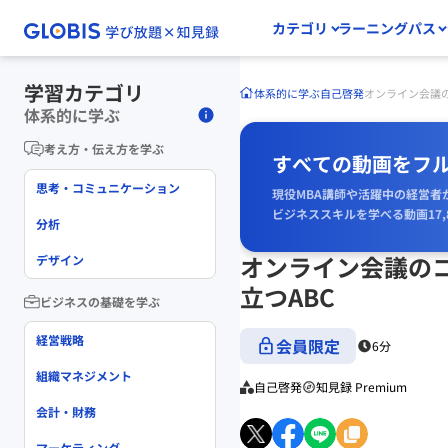
カテゴリ
ラーニングパス
学習カテゴリ
体系的に学ぶ
自己啓発
オンライン会議
体系的に学ぶ
考え方・伝え方を学ぶ
すべての動画をフ
思考・コミュニケーション
現役MBA講師や活躍中の経営者
ビジネススキルを学べる動画17,
分析
オンライン会議の
デザイン
立つABC
ビジネスの基礎を学ぶ
経営戦略
会員限定
6分
組織マネジメント
自己啓発
知見録 Premium
会計・財務
マーケティング