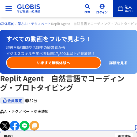
体系的に学ぶ
AI・テクノベート
Replit Agent 自然言語でコーディング・プロトタイピ
すべての動画をフルで見よう！
現役MBA講師や活躍中の経営者から
ビジネススキルを学べる動画17,800本以上が見放題！
いますぐ無料体験へ
詳細を見る
Replit Agent 自然言語でコーディン
グ・プロトタイピング
会員限定
32分
AI・テクノベート
実践知
01