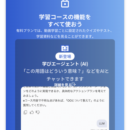
学習コースの機能を
すべて使おう
有料プランでは、動画学習ごとに設定されたクイズやテスト、
学習資料などを見ることができます｡
新登場
学びエージェント (AI)
「この用語はどういう意味？」などをAIと
チャットできます
詳細を見る