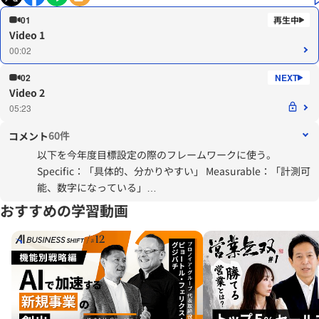
01
Video 1
00:02
02
Video 2
05:23
60件
コメント
以下を今年度目標設定の際のフレームワークに使う。
Specific：「具体的、分かりやすい」 Measurable：「計測可
能、数字になっている」
Achievable：「同意して、達成可能な」
おすすめの学習動画
Relevant：「関連性」
Time-bound：「期限が明確、今日やる」 それぞれの頭文字
を取り、SMART（スマート）の法則と呼びます。