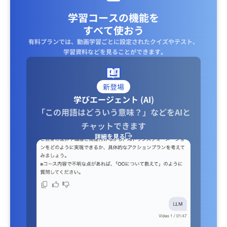
学習コースの機能を
すべて使おう
有料プランでは、動画学習ごとに設定されたクイズやテスト、
学習資料などを見ることができます｡
新登場
学びエージェント (AI)
「この用語はどういう意味？」などをAIと
チャットできます
詳細を見る