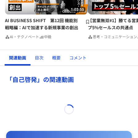
1:03:55
AI BUSINESS SHIFT 第12回 機能別
【営業無双#1】勝てる営
戦略編：AIで加速する新規事業の創出
プ5%セールスの共通点
AI・テクノベート
中級
思考・コミュニケーション
関連動画
目次
概要
コメント
「自己啓発」の関連動画