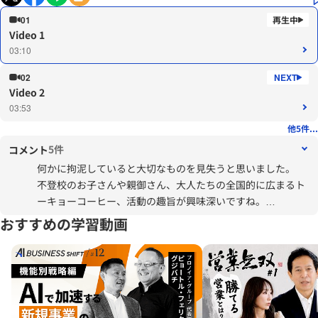
01
Video 1
03:10
02
Video 2
03:53
他5件...
5件
コメント
何かに拘泥していると大切なものを見失うと思いました。
不登校のお子さんや親御さん、大人たちの全国的に広まるト
ーキョーコーヒー、活動の趣旨が興味深いですね。
人の目を気にして生きている人は多いと思います。私自身そ
おすすめの学習動画
うでした。
そろそろ他人との比較ではなく、自分らしく生きるためのア
ップデートにウェイトを置いた方が楽しいとつくづく思いま
す。