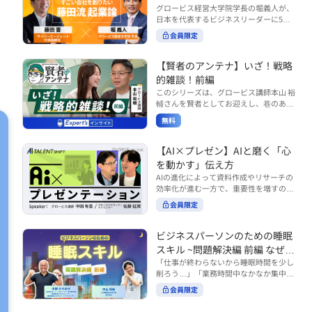
で起こりがちな事例をもとに、相手の思
締役）
グロービス経営大学院学長の堀義人が、
や効率化といった現場レベルのAI活用だ
考と行動を引き出す関わり方を学びま
日本を代表するビジネスリーダーに5つ
けでなく、いかにして経営や戦略に貢献
す。 また、代表的なコーチングのフレー
の質問（能力開発／挑戦／試練／仲間／
する存在へと進化していくのかについて
会員限定
ムワークである「GROWモデル」を取り
志）を投げかけ、その人生哲学を解き明
考えを深め、学んでいきます。 ■こんな
上げ、どのような問いかけによって相手
かします。第5回目のゲストは、サイバ
方におすすめ ・人事・総務・労務・経
の主体性を引き出していくのかを、わか
ーエージェント代表取締役の藤田晋氏。
【賢者のアンテナ】いざ！戦略
理・情シスなど、バックオフィス部門を
りやすく解説します。 メンバーとの対話
起業の理由、経営をどうやって学んだ
率いるリーダー・マネージャーの方 ・バ
的雑談！前編
を、成長を促す機会へと変えていく。そ
か、アメーバブログ・ABEMAの立ち上
ックオフィス業務へのAI活用やDX推進を
このシリーズは、グロービス講師本山 裕
の第一歩としておすすめのコースです。
げ、経営チームづくりについてなど聞い
担っている方 ・AI時代におけるバックオ
輔さんを賢者としてお迎えし、巷のあり
コース内で紹介している「傾聴力」を深
ていきます。（肩書きは2020年12月11
フィスの役割や戦略のあり方を考えたい
とあらゆるものを独自の視点で紐解き、
めたい方は、こちらも合わせてご覧くだ
日撮影当時のもの） 藤田 晋 サイバー
無料
方 ■AIシフトシリーズとは？ 『AI BUSI
さい。 ・傾聴力 ~リーダーのための聴く
皆様の学びの意欲を刺激するコンテンツ
エージェント 代表取締役 堀 義人 グ
NESS SHIFTシリーズ』は以下の3部構成
技術~（基礎編） https://unlimited.glob
です。 毎月第2・第4水曜日の朝7時に定
ロービス経営大学院 学長 グロービ
で設計された全12回のシリーズです。
is.co.jp/ja/courses/fe285262/learn/step
期配信されます。 取り上げて欲しいご質
【AI×プレゼン】AIと磨く「心
ス・キャピタル・パートナーズ 代表パ
（順次公開） https://unlimited.globis.c
s/59808 ・傾聴力 ~リーダーのための聴
問やテーマ、感想を随時受け付けていま
を動かす」伝え方
ートナー
o.jp/ja/tags/AI%E3%83%93%E3%82%B
く技術~（実践編） https://unlimited.gl
す。 グーグルフォーム（https://forms.g
AIの進化によって資料作成やリサーチの
8%E3%83%8D%E3%82%B9%E3%82%
obis.co.jp/ja/courses/01d24a39/learn/s
le/qqoBYuRUmUYz4scC6） または グ
効率化が進む一方で、重要性を増すのが
B7%E3%83%95%E3%83%88 ・基礎編
teps/59813 ※本動画は、制作時点の情
ロ放題編集部員のX（https://x.com/mai
「伝える力」です。本コースでは、AI時
（第1回〜3回）：リーダーやマネージャ
報に基づき作成したものです（2026年6
rakobayashi） まで、ぜひご要望をお
会員限定
代のプレゼンに求められるデリバリース
ーに求められる、AI時代の基礎的なリテ
月制作）
寄せください。 ※本動画は、制作時点の
キルについて解説します。 自分の伝え方
ラシーの強化を目的としたコース ・マネ
情報に基づき作成したものです（2026年
を客観的に評価し、改善できるAI活用法
ジメント編（第4回〜7回）：AI時代のリ
ビジネスパーソンのための睡眠
6月制作）
も紹介。大事な場面で「心を動かす」プ
ーダーシップや組織変革を中心に学ぶコ
スキル ~問題解決編 前編 なぜ眠
レゼンをしたい方におすすめです。関連
ース ・機能別戦略編（第8回〜12回）：
れないのか？~
「仕事が終わらないから睡眠時間を少し
コース「プレゼンテーションスキル」も
AI時代における機能別での戦略のあり方
削ろう…」「業務時間中なかなか集中で
併せてご覧ください。 ▼プレゼン動画分
を中心に学ぶコース より実践的なAIツー
きない…」「毎日朝起きるのがつら
析プロンプト（辛口） https://hodai.glo
ルの活用法について学びたい方は『AI W
会員限定
い…」。 あなたはこのような経験をした
bis.co.jp/learning_documents/6f976cd
ORK SHIFTシリーズ』をご視聴くださ
ことはありませんか？ 仕事やプライベー
a ▼関連動画：プレゼンテーションスキ
い。 https://unlimited.globis.co.jp/ja/s