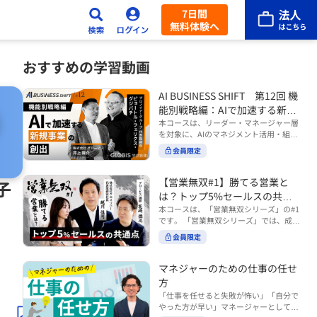
7日間
無料体験へ
おすすめの学習動画
AI BUSINESS SHIFT 第12回 機
能別戦略編：AIで加速する新規
事業の創出
本コースは、リーダー・マネージャー層
を対象に、AIのマネジメント活用・組織
活用を体系的に学ぶ 『AI BUSINESS SHI
会員限定
FTシリーズ（全12回）』の第12回で
す。 第12回「機能別戦略編：AIで加速す
る新規事業の創出」では、新規事業やス
【営業無双#1】勝てる営業と
子
タートアップを取り巻く環境がどのよう
は？トップ5%セールスの共通
に変化しているのかを俯瞰し、新たな価
点
本コースは、「営業無双シリーズ」の#1
値創造と非連続な成長を生み出すため
です。 「営業無双シリーズ」では、成約
に、AI時代における事業機会の捉え方
率アップに向けて、お客様に選ばれ続け
や、成功確率を高めるための考え方につ
会員限定
る無双の営業になるための実践的な考え
いて学びます。 ■こんな方におすすめ
方やテクニックを紹介していきます。
・新規事業開発やスタートアップ創出に
（#2以降は順次公開） 本コースでは、
マネジャーのための仕事の任せ
携わるリーダー・マネージャーの方 ・AI
「勝てる営業とは？トップ5%セールス
方
を活用して事業創出のスピードや成功確
の共通点」をテーマに BtoBでお客様に
率を高めたい方 ・AI時代における新規事
「仕事を任せると失敗が怖い」「自分で
選ばれる営業の役割 トップ5％のセール
業リーダーの役割やマインドセットを学
やった方が早い」マネージャーとしてメ
スに共通する行動や考え方 成果につなが
びたい方 ■AIシフトシリーズとは？ 『AI