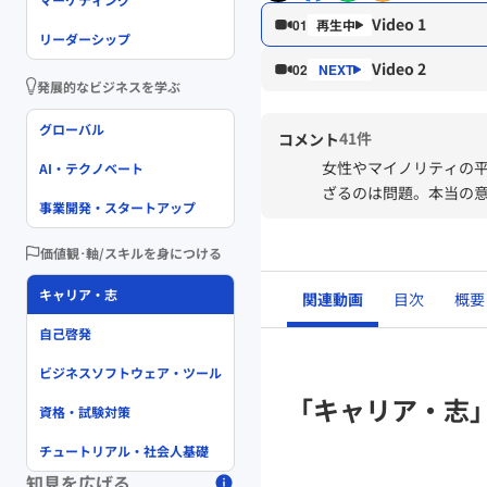
Video 1
01
リーダーシップ
Video 2
02
発展的なビジネスを学ぶ
グローバル
41件
コメント
女性やマイノリティの
AI・テクノベート
ざるのは問題。本当の
事業開発・スタートアップ
価値観･軸/スキルを身につける
キャリア・志
関連動画
目次
概要
自己啓発
ビジネスソフトウェア・ツール
「キャリア・志
資格・試験対策
チュートリアル・社会人基礎
知見を広げる