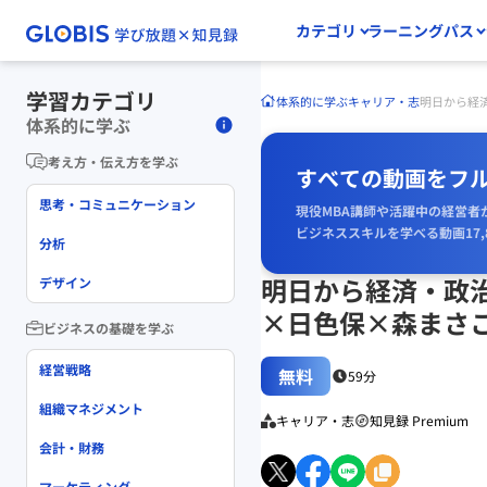
カテゴリ
ラーニングパス
学習カテゴリ
体系的に学ぶ
キャリア・志
明日から経
体系的に学ぶ
考え方・伝え方を学ぶ
すべての動画をフ
思考・コミュニケーション
現役MBA講師や活躍中の経営者
ビジネススキルを学べる動画17,
分析
明日から経済・政
デザイン
×日色保×森まさ
ビジネスの基礎を学ぶ
経営戦略
無料
59分
組織マネジメント
キャリア・志
知見録 Premium
会計・財務
マーケティング