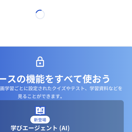
ースの機能を
すべて使おう
画学習ごとに設定されたクイズやテスト、学習資料などを
見ることができます｡
新登場
学びエージェント (AI)