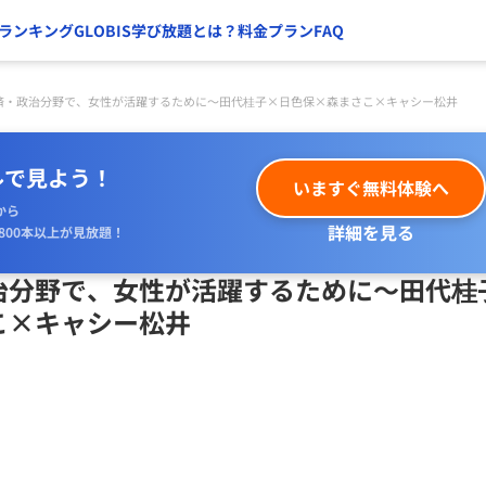
ランキング
GLOBIS学び放題とは？
料金プラン
FAQ
済・政治分野で、女性が活躍するために～田代桂子×日色保×森まさこ×キャシー松井
ルで見よう！
いますぐ無料体験へ
から
詳細を見る
800本以上が見放題！
治分野で、女性が活躍するために～田代桂
こ×キャシー松井