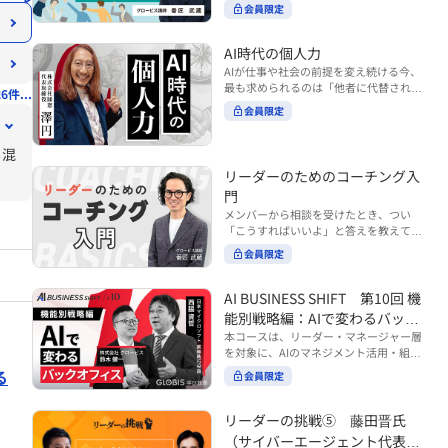
ンバーやチームの力を引き出しながら成
る実践的なポイント などを解説します。
会員限定
BUSINESS SHIFTシリーズ』は以下の3
果を上げるには、どのように仕事を任せ
◾️こんな方におすすめ 提案しても顧客に
部構成で設計された全12回のシリーズで
ていけば良いのでしょうか？ 変化の激し
響かず、「いい話だった」で終わる商談
す。（順次公開） https://unlimited.glo
い時代において、マネージャーとして成
AI時代の個人力
が多い方 顧客の本当の課題や決裁者の判
bis.co.jp/ja/tags/AI%E3%83%93%E3%8
果を上げ続けるためには、メンバーの個
AIが仕事や社会の前提を変え続ける今、
断基準をつかみきれず、案件が前に進ま
2%B8%E3%83%8D%E3%82%B9%E3%
性や特性を理解し、それに合わせた効果
最も求められるのは「他者に代替されな
ない方 再現性のある営業テクニックを身
6件...
82%B7%E3%83%95%E3%83%88 ・基
的な任せ方を身につけることが重要で
い個としての力」“個人力”です。 本コー
につけたい方 ※本動画は、制作時点の情
礎編（第1回〜3回）：リーダーやマネー
会員限定
す。このコースでは、ソーシャルスタイ
スでは、澤円氏の著書『個人力』をもと
報に基づき作成したものです（2026年7
ジャーに求められる、AI時代の基礎的な
ル理論を活用してメンバーごとに最適な
に、AI時代をしなやかに生き抜くための
月制作）
リテラシーの強化を目的としたコース ・
アプローチを学びます。「任せる力」を
も混
「前向きな自己中戦略」を学びます。 テ
マネジメント編（第4回〜7回）：AI時代
高めることで、チーム全体の成長を促進
ーマは、「Being（ありたい自分）」を
リーダーのためのコーチング入
のリーダーシップや組織変革を中心に学
し、自身のリーダーシップを発揮できる
中心に据え、自ら考え（Think）、変化
ぶコース ・機能別戦略編（第8回〜12
ようになっていきます。 ※本動画は、制
門
し（Transform）、協働する（Collabor
回）：AI時代における機能別での戦略の
作時点の情報に基づき作成したものです
メンバーから相談を受けたとき、つい
ate）ことで、自分らしい価値を発揮し
あり方を中心に学ぶコース より実践的な
（2024年12月制作）
「こうすればいいよ」と答えを教えてし
ていくこと。 リスキリングやAI活用が叫
AIツールの活用法について学びたい方は
まう。 あるいは、「自分で考えてほし
ばれる今こそ、スキルより先に“自分の
会員限定
『AI WORK SHIFTシリーズ』をご視聴く
い」と思うあまり、すべて任せきりにし
軸”を問うことが重要です。 あなたは何
ださい。 https://unlimited.globis.co.j
てしまう。 メンバーの成長機会を確保し
を大切にし、どんな未来を描きたいの
p/ja/search?tag=AI%E3%83%AF%E3%8
つつ、自律的に仕事を進めてもらうため
AI BUSINESS SHIFT 第10回 機
か？ このコースは、あなたが“ありたい
3%BC%E3%82%AF%E3%82%B7%E3%
にはどうすればよいのか。 こうした悩み
自分”として生き、キャリアをデザイン
能別戦略編：AIで変わるバック
83%95%E3%83%88 ※本コースは、AIの
に直面するリーダー・マネージャーの方
していくための思考と行動のガイドにな
マネジメント活用を学ぶ「AIビジネスシ
オフィス
本コースは、リーダー・マネージャー層
は多いのではないでしょうか。 変化が激
ります。 ※本動画は、制作時点の情報に
フト」シリーズの一環として提供してい
を対象に、AIのマネジメント活用・組織
しく、正解のない現代においては、指示
基づき作成したものです（2025年11月
ます。 ※本動画は、制作時点の情報に基
活用を体系的に学ぶ 『AI BUSINESS SHI
る
や助言にとどまらず、メンバーの思考を
会員限定
制作）
づき作成したものです（2026年03月制
FTシリーズ（全12回）』の第10回で
引き出し、自律的な行動を促す「コーチ
作）
す。 第10回「機能別戦略編：AIで変わる
ングスキル」の重要性が高まっていま
バックオフィス」では、人事・総務・労
リーダーの挑戦⑤ 藤田晋氏
す。 本コースでは、基礎的なコーチング
務・経理・情報システムなどのバックオ
の考え方を押さえたうえで、実際の職場
（サイバーエージェント代表取
フィス領域において、定型業務の自動化