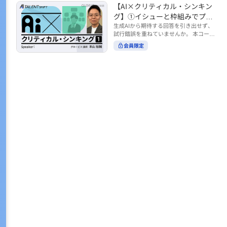
トの時間をやりくりするために、真っ先
【AI×クリティカル・シンキン
ル https://unlimited.globis.co.jp/ja/co
earch?tag=AI%E3%83%AF%E3%83%B
に削りがちなのが「睡眠」時間。 実は
urses/598f3254/ ※本コースは、AI時代
グ】①イシューと枠組みでプロ
C%E3%82%AF%E3%82%B7%E3%83%
今、日本社会は世界と比較して「最も眠
のビジネススキルを学ぶ「AIタレントシ
95%E3%83%88 ※本コースは、AIのマネ
ンプトを磨く
生成AIから期待する回答を引き出せず、
らない国」だということもわかってきて
フト」シリーズの一環として提供してい
ジメント活用を学ぶ「AIビジネスシフ
試行錯誤を重ねていませんか。 本コース
います。 慢性的な睡眠不足は、心身の健
ます。 https://unlimited.globis.co.jp/j
ト」シリーズの一環として提供していま
では、生成AI活用の質を高める鍵とし
康に悪影響なだけでなく、仕事のパフォ
会員限定
a/tags/AI%E3%82%BF%E3%83%AC%E
す。 ※本動画は、制作時点の情報に基づ
て、クリティカル・シンキングの視点か
ーマンスにも当然大きな影響を与え、社
3%83%B3%E3%83%88%E3%82%B7%E
き作成したものです（2026年2月制作）
らイシュー設定と枠組みを押さえる重要
会全体の経済損失につながります。 この
3%83%95%E3%83%88 ※本動画は、制
性を解説します。 目的に直結する問いの
コースでは、基本的な睡眠リテラシーを
作時点の情報に基づき作成したものです
立て方や、プロンプトに落とし込む際の
学んだ後の「問題解決編」として、「な
（2026年1月制作）
実践ポイントを具体例とともに学ぶこと
ぜ多くのビジネスパーソンは眠れないの
で、AIをより思考のパートナーとして活
か？」について解説していきます。 ▼本
用できるようになります。 生成AIを業務
コースで学べる主な内容 ・そもそも眠れ
で使い始めた方から、活用を一段深めた
ないことは何が問題なのか？ ・眠れなく
い方まで、再現性あるプロンプト設計を
なってしまう原因とは？ 睡眠不足の原因
身につけたい方におすすめの内容です。
は認知機能の問題にありました。 自身の
さらに学びを深めたい方は、こちらも合
睡眠不足に対し、正しく「気づき・理解
わせてご覧ください。 【AI×クリティカ
し・行動を変える」第一歩を踏み出しま
ル・シンキング】②AIの弱点との向き合
しょう。 ▼関連コース ・ビジネスパー
い方 https://unlimited.globis.co.jp/ja/c
ソンのための睡眠スキル ~リテラシー編
ourses/cdfe41e3/learn/steps/62198 ※
~ https://unlimited.globis.co.jp/ja/cour
本コースは、AI時代のビジネススキルを
ses/24575c03/learn/steps/53129 ・ビジ
学ぶ「AIタレントシフト」シリーズの一
ネスパーソンのための睡眠スキル ~問題
環として提供しています。 https://unli
解決編 後編 どうしたら眠れるのか？~ ht
mited.globis.co.jp/ja/tags/AI%E3%82%
tps://unlimited.globis.co.jp/ja/course
BF%E3%83%AC%E3%83%B3%E3%8
s/4ba981e9/learn/steps/62042 ※本動画
3%88%E3%82%B7%E3%83%95%E3%8
は、制作時点の情報に基づき作成したも
3%88 ※本動画は、制作時点の情報に基
のです（2025年12月制作）