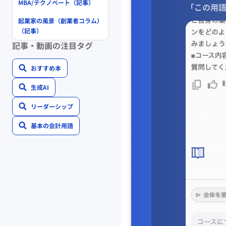
MBA/テクノベート（記事）
「この用語
起業家の風景（創業者コラム）
（記事）
記事・動画の注目タグ
おすすめ本
生成AI
リーダーシップ
基本の会計用語