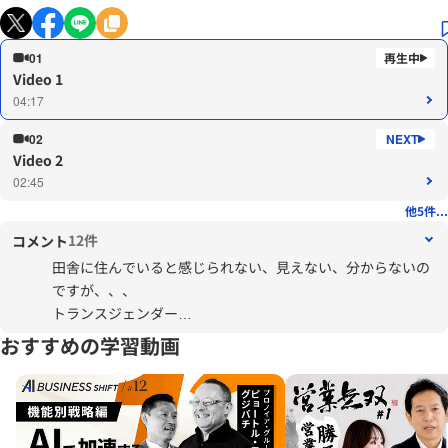
01
Video 1
04:17
02
Video 2
02:45
他5件...
12件
コメント
田舎に住んでいると感じられない、見えない、分からないの
ですが、、、
トランスジェンダー
おすすめの学習動画
って、権利を持っていて、世間で認められて来ているのです
ね。新しい世代（世相）でしょうかね。
SDGS, VUCA, Z世代、DXと、、、