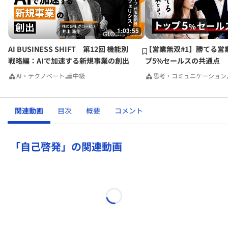
横文字言葉ばかりですが、10年、20年のスパン、と昔は言わ
れましたが、今は変化の時代なので、毎年、毎月、毎日、変
1:03:55
革が起きている世の中の様に感じられます。但し、video, TV
の中では、、、
AI BUSINESS SHIFT 第12回 機能別
【営業無双#1】勝てる営
未だ、残念乍、私の住んでいる田舎では感じられませ
戦略編：AIで加速する新規事業の創出
プ5%セールスの共通点
ん、、、やはり、田舎は都会と違って遅れているのかな？と
AI・テクノベート
中級
思考・コミュニケーション
思ったりします。
知見が深まりました。ありがとうございます。
関連動画
目次
概要
コメント
「自己啓発」の関連動画