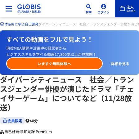
体系的に学ぶ
自己啓発
ダイバーシティニュース 社会／トランスジェンダー俳優が演じた
すべての動画をフルで見よう！
現役MBA講師や活躍中の経営者から
ビジネススキルを学べる動画17,800本以上が見放題！
いますぐ無料体験へ
詳細を見る
ダイバーシティニュース 社会／トラン
スジェンダー俳優が演じたドラマ「チェ
イサーゲーム」についてなど（11/28放
送）
会員限定
40分
自己啓発
知見録 Premium