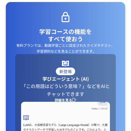
学習コースの機能を
すべて使おう
有料プランでは、動画学習ごとに設定されたクイズやテスト、
学習資料などを見ることができます｡
新登場
学びエージェント (AI)
「この用語はどういう意味？」などをAIと
チャットできます
詳細を見る