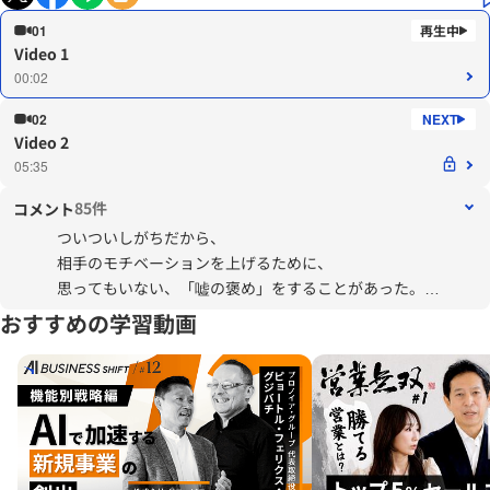
01
Video 1
00:02
02
Video 2
05:35
85件
コメント
ついついしがちだから、
相手のモチベーションを上げるために、
思ってもいない、「嘘の褒め」をすることがあった。
嘘なら最初からしない方が良い。
おすすめの学習動画
これからは気持ちにないことは、後々気づかれた時に
プラスにならないのでしないようにする。
気をつけたいと思う。