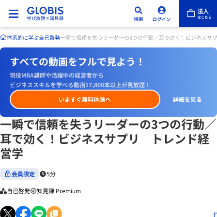
体系的に学ぶ
自己啓発
一瞬で信頼を失うリーダーの3つの行動／耳で効く！ビジネスサ
すべての動画をフルで見よう！
現役MBA講師や活躍中の経営者から
ビジネススキルを学べる動画17,800本以上が見放題！
いますぐ無料体験へ
詳細を見る
一瞬で信頼を失うリーダーの3つの行動／
耳で効く！ビジネスサプリ トレンド経
営学
会員限定
5分
自己啓発
知見録 Premium