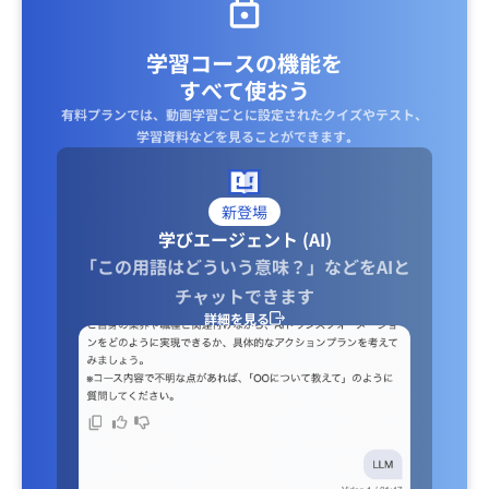
学習コースの機能を
すべて使おう
有料プランでは、動画学習ごとに設定されたクイズやテスト、
学習資料などを見ることができます｡
新登場
学びエージェント (AI)
「この用語はどういう意味？」などをAIと
チャットできます
詳細を見る