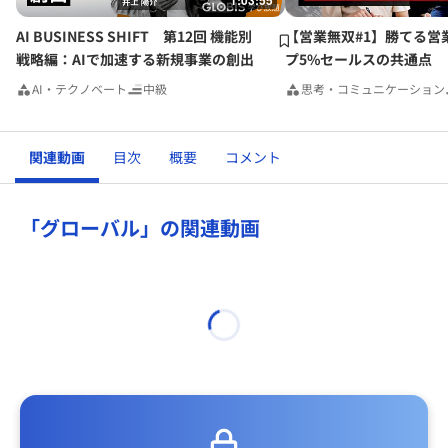
1:03:55
北米現地法人がハンドリングします。
アジアは価格が合わないことから、両社とも苦戦しており、
AI BUSINESS SHIFT 第12回 機能別
【営業無双#1】勝てる営
第三のブランドを立ち上げて、それがメインになる可能性が
戦略編：AIで加速する新規事業の創出
プ5%セールスの共通点
あります。すなわち、数字回りは日独でそれぞれ、販売は代
AI・テクノベート
中級
思考・コミュニケーション
理店営業（従って商流はバッティングはしないが、エンドユ
ーザーレベルでの競合はありうる）となります。
日本はマザーブランドの継続ですが、ドイツ販売の製品で、
関連動画
目次
概要
コメント
日本でも売れそうであれば日本の規格にあわせる程度での販
売が検討されていきます。
これまで日本ブランドは、高い品質を謳いつつも、そこには
「グローバル」の関連動画
マジョリティーがいなかったため、売上高を稼ぐことはでき
ませんでした。（そこにビジョンとバリューを持ってきてい
た。）ドイツブランドのビジョンとバリューもほぼ同様です
が、相対的にマザーブランドよりも知名度が高いことから、
優位性を保っています。
この段階となると、「ブランドイメージ」と「製品のポジシ
ョニング」を確認の上、そこにどのくらいの客層があるかを
マーケティングし、売上高の稼げる方向にドライブをしてい
く、といった地域別の戦略が求められます。 結果として販