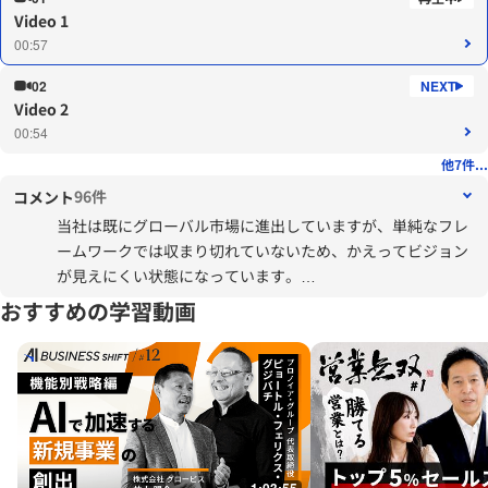
Video 1
00:57
02
Video 2
00:54
他7件...
96件
コメント
当社は既にグローバル市場に進出していますが、単純なフレ
ームワークでは収まり切れていないため、かえってビジョン
が見えにくい状態になっています。
具体的には、日本がマザーブランドではありますが、欧州の
おすすめの学習動画
会社を系列化としたこと、欧州は系列ブランドとマザーブラ
ンドの併売になっていることから、これからは製品や商流の
統廃合が必要になります。特に系列会社は欧州のテイストで
あることからそちらが主体となるでしょう。
北米はA商品群は日本、B商品群がドイツであることから、ブ
ランドはＡとＢを合体させています。この傾向は続きます
し、規格が独特なので、北米専用製品が過半数となります。