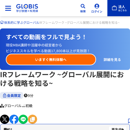
体系的に学ぶ
グローバル
IRフレームワーク ~グローバル展開における戦略を知る~
すべての動画をフルで見よう！
現役MBA講師や活躍中の経営者から
ビジネススキルを学べる動画17,800本以上が見放題！
いますぐ無料体験へ
詳細を見る
IRフレームワーク ~グローバル展開にお
ける戦略を知る~
会員限定
9分
グローバル
初級
01