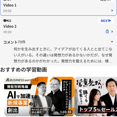
Video 1
00:02
02
Video 2
05:29
79件
コメント
何かを生み出すときに、アイデアが出てくる人とと出てこな
い人がいる。その違いは発想力があるかないかだが、なぜ発
想力があるのかがわかった。発想力を鍛えるためには、様々
な情報をインプットしたり、関連付けたり、取捨選択したり
おすすめの学習動画
する力が必要である。自分の業務に関連する内容だけでな
く、あらゆる出来事に興味をもち、情報をインプットしてい
きたい。
1:03:55