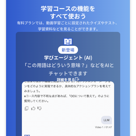
学習コースの機能を
すべて使おう
有料プランでは、動画学習ごとに設定されたクイズやテスト、
学習資料などを見ることができます｡
新登場
学びエージェント (AI)
「この用語はどういう意味？」などをAIと
チャットできます
詳細を見る