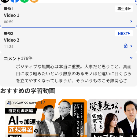
01
Video 1
00:59
02
Video 2
11:34
176件
コメント
ポジティブな無関心は本当に重要。大事だと思うこと、真面
目に取り組みたいという熱意のあるモノほど違いに目くじら
を立てやすくなってしまうが、そういうものこそ無関心さを
広げないと周囲と上手くいかない。無関心ではなくポジティ
おすすめの学習動画
ブに無関心と思えることが大事だけどそれが難しい