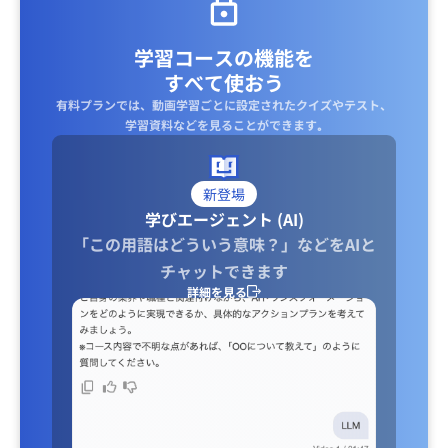
学習コースの機能を
すべて使おう
有料プランでは、動画学習ごとに設定されたクイズやテスト、
学習資料などを見ることができます｡
新登場
学びエージェント (AI)
「この用語はどういう意味？」などをAIと
チャットできます
詳細を見る