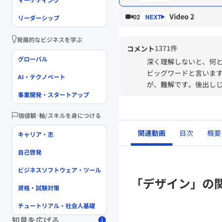
Video 2
02
リーダーシップ
発展的なビジネスを学ぶ
1371件
コメント
グローバル
深く理解しないと、何
ビッグワードと言いま
AI・テクノベート
が、難解です。後出し
事業開発・スタートアップ
価値観･軸/スキルを身につける
関連動画
目次
概要
キャリア・志
自己啓発
ビジネスソフトウェア・ツール
「デザイン」の
資格・試験対策
チュートリアル・社会人基礎
知見を広げる