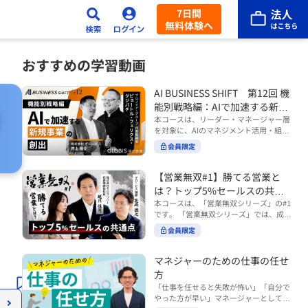
7日間
無料体験へ
おすすめの学習動画
AI BUSINESS SHIFT 第12回 機
能別戦略編：AIで加速する新規
事業の創出
本コースは、リーダー・マネージャー層
を対象に、AIのマネジメント活用・組織
活用を体系的に学ぶ 『AI BUSINESS SHI
会員限定
FTシリーズ（全12回）』の第12回で
す。 第12回「機能別戦略編：AIで加速す
る新規事業の創出」では、新規事業やス
【営業無双#1】勝てる営業と
タートアップを取り巻く環境がどのよう
は？トップ5%セールスの共通
に変化しているのかを俯瞰し、新たな価
点
本コースは、「営業無双シリーズ」の#1
値創造と非連続な成長を生み出すため
です。 「営業無双シリーズ」では、成約
に、AI時代における事業機会の捉え方
率アップに向けて、お客様に選ばれ続け
や、成功確率を高めるための考え方につ
会員限定
る無双の営業になるための実践的な考え
いて学びます。 ■こんな方におすすめ
方やテクニックを紹介していきます。
・新規事業開発やスタートアップ創出に
（#2以降は順次公開） 本コースでは、
マネジャーのための仕事の任せ
携わるリーダー・マネージャーの方 ・AI
「勝てる営業とは？トップ5%セールス
方
を活用して事業創出のスピードや成功確
の共通点」をテーマに BtoBでお客様に
率を高めたい方 ・AI時代における新規事
「仕事を任せると失敗が怖い」「自分で
選ばれる営業の役割 トップ5％のセール
業リーダーの役割やマインドセットを学
やった方が早い」マネージャーとしてメ
スに共通する行動や考え方 成果につなが
びたい方 ■AIシフトシリーズとは？ 『AI