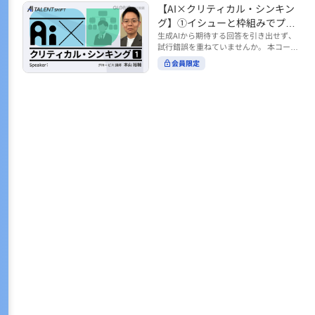
トの時間をやりくりするために、真っ先
【AI×クリティカル・シンキン
ル https://unlimited.globis.co.jp/ja/co
earch?tag=AI%E3%83%AF%E3%83%B
に削りがちなのが「睡眠」時間。 実は
urses/598f3254/ ※本コースは、AI時代
グ】①イシューと枠組みでプロ
C%E3%82%AF%E3%82%B7%E3%83%
今、日本社会は世界と比較して「最も眠
のビジネススキルを学ぶ「AIタレントシ
95%E3%83%88 ※本コースは、AIのマネ
ンプトを磨く
生成AIから期待する回答を引き出せず、
らない国」だということもわかってきて
フト」シリーズの一環として提供してい
ジメント活用を学ぶ「AIビジネスシフ
試行錯誤を重ねていませんか。 本コース
います。 慢性的な睡眠不足は、心身の健
ます。 https://unlimited.globis.co.jp/j
ト」シリーズの一環として提供していま
では、生成AI活用の質を高める鍵とし
康に悪影響なだけでなく、仕事のパフォ
会員限定
a/tags/AI%E3%82%BF%E3%83%AC%E
す。 ※本動画は、制作時点の情報に基づ
て、クリティカル・シンキングの視点か
ーマンスにも当然大きな影響を与え、社
3%83%B3%E3%83%88%E3%82%B7%E
き作成したものです（2026年2月制作）
らイシュー設定と枠組みを押さえる重要
会全体の経済損失につながります。 この
3%83%95%E3%83%88 ※本動画は、制
性を解説します。 目的に直結する問いの
コースでは、基本的な睡眠リテラシーを
作時点の情報に基づき作成したものです
立て方や、プロンプトに落とし込む際の
学んだ後の「問題解決編」として、「な
（2026年1月制作）
実践ポイントを具体例とともに学ぶこと
ぜ多くのビジネスパーソンは眠れないの
で、AIをより思考のパートナーとして活
か？」について解説していきます。 ▼本
用できるようになります。 生成AIを業務
コースで学べる主な内容 ・そもそも眠れ
で使い始めた方から、活用を一段深めた
ないことは何が問題なのか？ ・眠れなく
い方まで、再現性あるプロンプト設計を
なってしまう原因とは？ 睡眠不足の原因
身につけたい方におすすめの内容です。
は認知機能の問題にありました。 自身の
さらに学びを深めたい方は、こちらも合
睡眠不足に対し、正しく「気づき・理解
わせてご覧ください。 【AI×クリティカ
し・行動を変える」第一歩を踏み出しま
ル・シンキング】②AIの弱点との向き合
しょう。 ▼関連コース ・ビジネスパー
い方 https://unlimited.globis.co.jp/ja/c
ソンのための睡眠スキル ~リテラシー編
ourses/cdfe41e3/learn/steps/62198 ※
~ https://unlimited.globis.co.jp/ja/cour
本コースは、AI時代のビジネススキルを
ses/24575c03/learn/steps/53129 ・ビジ
学ぶ「AIタレントシフト」シリーズの一
ネスパーソンのための睡眠スキル ~問題
環として提供しています。 https://unli
解決編 後編 どうしたら眠れるのか？~ ht
mited.globis.co.jp/ja/tags/AI%E3%82%
tps://unlimited.globis.co.jp/ja/course
BF%E3%83%AC%E3%83%B3%E3%8
s/4ba981e9/learn/steps/62042 ※本動画
3%88%E3%82%B7%E3%83%95%E3%8
は、制作時点の情報に基づき作成したも
3%88 ※本動画は、制作時点の情報に基
のです（2025年12月制作）