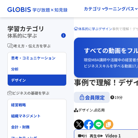
カテゴリ
ラーニングパス
学習カテゴリ
体系的に学ぶ
デザイン
事例で理解！デ
体系的に学ぶ
考え方・伝え方を学ぶ
すべての動画をフ
思考・コミュニケーション
現役MBA講師や活躍中の経営者
ビジネススキルを学べる動画17,
分析
事例で理解！デザ
デザイン
ビジネスの基礎を学ぶ
会員限定
19分
経営戦略
デザイン
応用
組織マネジメント
会計・財務
Video 1
01
マーケティング