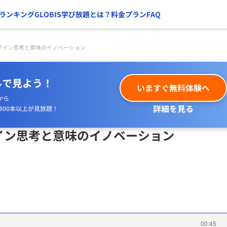
ランキング
GLOBIS学び放題とは？
料金プラン
FAQ
ザイン思考と意味のイノベーション
ルで見よう！
いますぐ無料体験へ
から
詳細を見る
800本以上が見放題！
イン思考と意味のイノベーション
00:45