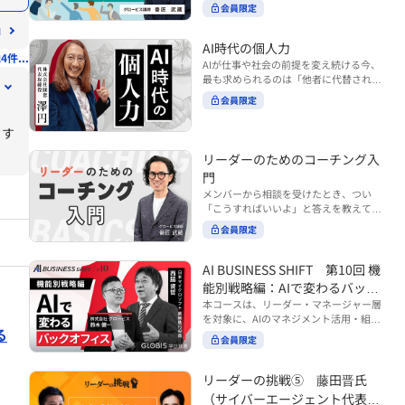
ンバーやチームの力を引き出しながら成
る実践的なポイント などを解説します。
会員限定
BUSINESS SHIFTシリーズ』は以下の3
果を上げるには、どのように仕事を任せ
◾️こんな方におすすめ 提案しても顧客に
部構成で設計された全12回のシリーズで
ていけば良いのでしょうか？ 変化の激し
響かず、「いい話だった」で終わる商談
す。（順次公開） https://unlimited.glo
い時代において、マネージャーとして成
AI時代の個人力
が多い方 顧客の本当の課題や決裁者の判
4件...
bis.co.jp/ja/tags/AI%E3%83%93%E3%8
果を上げ続けるためには、メンバーの個
AIが仕事や社会の前提を変え続ける今、
断基準をつかみきれず、案件が前に進ま
2%B8%E3%83%8D%E3%82%B9%E3%
性や特性を理解し、それに合わせた効果
最も求められるのは「他者に代替されな
ない方 再現性のある営業テクニックを身
82%B7%E3%83%95%E3%83%88 ・基
的な任せ方を身につけることが重要で
い個としての力」“個人力”です。 本コー
につけたい方 ※本動画は、制作時点の情
礎編（第1回〜3回）：リーダーやマネー
会員限定
す。このコースでは、ソーシャルスタイ
スでは、澤円氏の著書『個人力』をもと
報に基づき作成したものです（2026年7
ジャーに求められる、AI時代の基礎的な
ル理論を活用してメンバーごとに最適な
に、AI時代をしなやかに生き抜くための
月制作）
リテラシーの強化を目的としたコース ・
ます
アプローチを学びます。「任せる力」を
「前向きな自己中戦略」を学びます。 テ
マネジメント編（第4回〜7回）：AI時代
高めることで、チーム全体の成長を促進
ーマは、「Being（ありたい自分）」を
リーダーのためのコーチング入
のリーダーシップや組織変革を中心に学
し、自身のリーダーシップを発揮できる
中心に据え、自ら考え（Think）、変化
ぶコース ・機能別戦略編（第8回〜12
ようになっていきます。 ※本動画は、制
門
し（Transform）、協働する（Collabor
回）：AI時代における機能別での戦略の
作時点の情報に基づき作成したものです
メンバーから相談を受けたとき、つい
ate）ことで、自分らしい価値を発揮し
あり方を中心に学ぶコース より実践的な
（2024年12月制作）
「こうすればいいよ」と答えを教えてし
ていくこと。 リスキリングやAI活用が叫
AIツールの活用法について学びたい方は
まう。 あるいは、「自分で考えてほし
ばれる今こそ、スキルより先に“自分の
会員限定
『AI WORK SHIFTシリーズ』をご視聴く
い」と思うあまり、すべて任せきりにし
軸”を問うことが重要です。 あなたは何
ださい。 https://unlimited.globis.co.j
てしまう。 メンバーの成長機会を確保し
を大切にし、どんな未来を描きたいの
p/ja/search?tag=AI%E3%83%AF%E3%8
つつ、自律的に仕事を進めてもらうため
AI BUSINESS SHIFT 第10回 機
か？ このコースは、あなたが“ありたい
3%BC%E3%82%AF%E3%82%B7%E3%
にはどうすればよいのか。 こうした悩み
自分”として生き、キャリアをデザイン
能別戦略編：AIで変わるバック
83%95%E3%83%88 ※本コースは、AIの
に直面するリーダー・マネージャーの方
していくための思考と行動のガイドにな
マネジメント活用を学ぶ「AIビジネスシ
オフィス
本コースは、リーダー・マネージャー層
は多いのではないでしょうか。 変化が激
ります。 ※本動画は、制作時点の情報に
フト」シリーズの一環として提供してい
を対象に、AIのマネジメント活用・組織
しく、正解のない現代においては、指示
基づき作成したものです（2025年11月
る
ます。 ※本動画は、制作時点の情報に基
活用を体系的に学ぶ 『AI BUSINESS SHI
や助言にとどまらず、メンバーの思考を
会員限定
制作）
づき作成したものです（2026年03月制
FTシリーズ（全12回）』の第10回で
引き出し、自律的な行動を促す「コーチ
作）
す。 第10回「機能別戦略編：AIで変わる
ングスキル」の重要性が高まっていま
バックオフィス」では、人事・総務・労
リーダーの挑戦⑤ 藤田晋氏
す。 本コースでは、基礎的なコーチング
務・経理・情報システムなどのバックオ
の考え方を押さえたうえで、実際の職場
（サイバーエージェント代表取
フィス領域において、定型業務の自動化