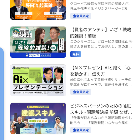
で起こりがちな事例をもとに、相手の思
締役）
グロービス経営大学院学長の堀義人が、
や効率化といった現場レベルのAI活用だ
考と行動を引き出す関わり方を学びま
日本を代表するビジネスリーダーに5つ
けでなく、いかにして経営や戦略に貢献
す。 また、代表的なコーチングのフレー
の質問（能力開発／挑戦／試練／仲間／
する存在へと進化していくのかについて
会員限定
ムワークである「GROWモデル」を取り
志）を投げかけ、その人生哲学を解き明
考えを深め、学んでいきます。 ■こんな
上げ、どのような問いかけによって相手
かします。第5回目のゲストは、サイバ
方におすすめ ・人事・総務・労務・経
の主体性を引き出していくのかを、わか
ーエージェント代表取締役の藤田晋氏。
【賢者のアンテナ】いざ！戦略
理・情シスなど、バックオフィス部門を
りやすく解説します。 メンバーとの対話
起業の理由、経営をどうやって学んだ
率いるリーダー・マネージャーの方 ・バ
的雑談！前編
を、成長を促す機会へと変えていく。そ
か、アメーバブログ・ABEMAの立ち上
ックオフィス業務へのAI活用やDX推進を
このシリーズは、グロービス講師本山 裕
の第一歩としておすすめのコースです。
げ、経営チームづくりについてなど聞い
担っている方 ・AI時代におけるバックオ
輔さんを賢者としてお迎えし、巷のあり
コース内で紹介している「傾聴力」を深
ていきます。（肩書きは2020年12月11
フィスの役割や戦略のあり方を考えたい
とあらゆるものを独自の視点で紐解き、
めたい方は、こちらも合わせてご覧くだ
日撮影当時のもの） 藤田 晋 サイバー
無料
方 ■AIシフトシリーズとは？ 『AI BUSI
さい。 ・傾聴力 ~リーダーのための聴く
皆様の学びの意欲を刺激するコンテンツ
エージェント 代表取締役 堀 義人 グ
NESS SHIFTシリーズ』は以下の3部構成
技術~（基礎編） https://unlimited.glob
です。 毎月第2・第4水曜日の朝7時に定
ロービス経営大学院 学長 グロービ
で設計された全12回のシリーズです。
is.co.jp/ja/courses/fe285262/learn/step
期配信されます。 取り上げて欲しいご質
【AI×プレゼン】AIと磨く「心
ス・キャピタル・パートナーズ 代表パ
（順次公開） https://unlimited.globis.c
s/59808 ・傾聴力 ~リーダーのための聴
問やテーマ、感想を随時受け付けていま
を動かす」伝え方
ートナー
o.jp/ja/tags/AI%E3%83%93%E3%82%B
く技術~（実践編） https://unlimited.gl
す。 グーグルフォーム（https://forms.g
AIの進化によって資料作成やリサーチの
8%E3%83%8D%E3%82%B9%E3%82%
obis.co.jp/ja/courses/01d24a39/learn/s
le/qqoBYuRUmUYz4scC6） または グ
効率化が進む一方で、重要性を増すのが
B7%E3%83%95%E3%83%88 ・基礎編
teps/59813 ※本動画は、制作時点の情
ロ放題編集部員のX（https://x.com/mai
「伝える力」です。本コースでは、AI時
（第1回〜3回）：リーダーやマネージャ
報に基づき作成したものです（2026年6
rakobayashi） まで、ぜひご要望をお
会員限定
代のプレゼンに求められるデリバリース
ーに求められる、AI時代の基礎的なリテ
月制作）
寄せください。 ※本動画は、制作時点の
キルについて解説します。 自分の伝え方
ラシーの強化を目的としたコース ・マネ
情報に基づき作成したものです（2026年
を客観的に評価し、改善できるAI活用法
ジメント編（第4回〜7回）：AI時代のリ
ビジネスパーソンのための睡眠
6月制作）
も紹介。大事な場面で「心を動かす」プ
ーダーシップや組織変革を中心に学ぶコ
スキル ~問題解決編 前編 なぜ眠
レゼンをしたい方におすすめです。関連
ース ・機能別戦略編（第8回〜12回）：
れないのか？~
「仕事が終わらないから睡眠時間を少し
コース「プレゼンテーションスキル」も
AI時代における機能別での戦略のあり方
削ろう…」「業務時間中なかなか集中で
併せてご覧ください。 ▼プレゼン動画分
を中心に学ぶコース より実践的なAIツー
きない…」「毎日朝起きるのがつら
析プロンプト（辛口） https://hodai.glo
ルの活用法について学びたい方は『AI W
会員限定
い…」。 あなたはこのような経験をした
bis.co.jp/learning_documents/6f976cd
ORK SHIFTシリーズ』をご視聴くださ
ことはありませんか？ 仕事やプライベー
a ▼関連動画：プレゼンテーションスキ
い。 https://unlimited.globis.co.jp/ja/s