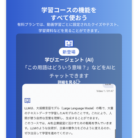
学習コースの機能を
すべて使おう
有料プランでは、動画学習ごとに設定されたクイズやテスト、
学習資料などを見ることができます｡
新登場
学びエージェント (AI)
「この用語はどういう意味？」などをAIと
チャットできます
詳細を見る