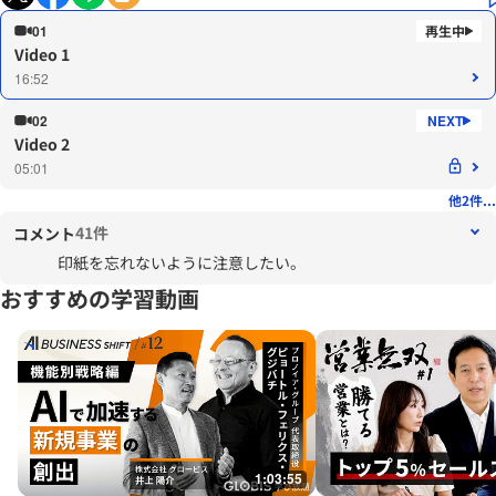
01
Video 1
16:52
02
Video 2
05:01
他2件...
41件
コメント
印紙を忘れないように注意したい。
おすすめの学習動画
1:03:55