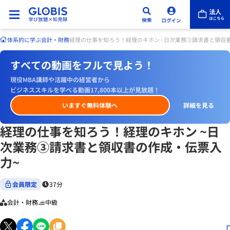
体系的に学ぶ
会計・財務
経理の仕事を知ろう！経理のキホン ~日次業務③請求書と領収
すべての動画をフルで見よう！
現役MBA講師や活躍中の経営者から
ビジネススキルを学べる動画17,800本以上が見放題！
いますぐ無料体験へ
詳細を見る
経理の仕事を知ろう！経理のキホン ~日
次業務③請求書と領収書の作成・伝票入
力~
会員限定
37分
会計・財務
中級