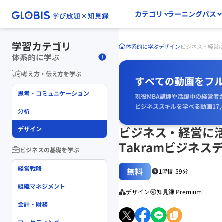
カテゴリ
ラーニングパス
学習カテゴリ
体系的に学ぶ
デザイン
ビジネス・経営に
体系的に学ぶ
考え方・伝え方を学ぶ
すべての動画をフ
思考・コミュニケーション
現役MBA講師や活躍中の経営者
ビジネススキルを学べる動画17,
分析
ビジネス・経営に
デザイン
Takramビジネ
ビジネスの基礎を学ぶ
経営戦略
無料
1時間 59分
組織マネジメント
デザイン
知見録 Premium
会計・財務
マーケティング