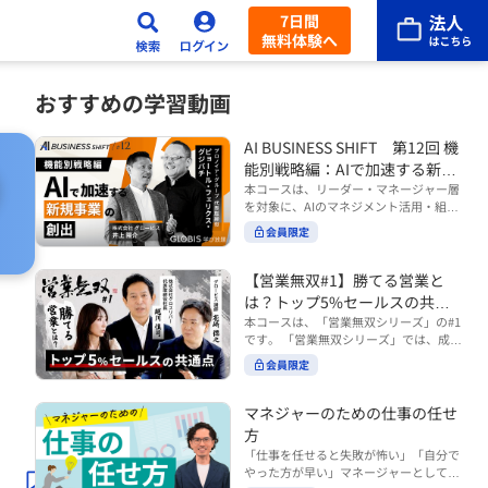
7日間
無料体験へ
おすすめの学習動画
AI BUSINESS SHIFT 第12回 機
能別戦略編：AIで加速する新規
事業の創出
本コースは、リーダー・マネージャー層
を対象に、AIのマネジメント活用・組織
活用を体系的に学ぶ 『AI BUSINESS SHI
会員限定
FTシリーズ（全12回）』の第12回で
す。 第12回「機能別戦略編：AIで加速す
る新規事業の創出」では、新規事業やス
【営業無双#1】勝てる営業と
タートアップを取り巻く環境がどのよう
は？トップ5%セールスの共通
に変化しているのかを俯瞰し、新たな価
点
本コースは、「営業無双シリーズ」の#1
値創造と非連続な成長を生み出すため
です。 「営業無双シリーズ」では、成約
に、AI時代における事業機会の捉え方
率アップに向けて、お客様に選ばれ続け
や、成功確率を高めるための考え方につ
会員限定
る無双の営業になるための実践的な考え
いて学びます。 ■こんな方におすすめ
方やテクニックを紹介していきます。
・新規事業開発やスタートアップ創出に
（#2以降は順次公開） 本コースでは、
マネジャーのための仕事の任せ
携わるリーダー・マネージャーの方 ・AI
「勝てる営業とは？トップ5%セールス
方
を活用して事業創出のスピードや成功確
の共通点」をテーマに BtoBでお客様に
率を高めたい方 ・AI時代における新規事
「仕事を任せると失敗が怖い」「自分で
選ばれる営業の役割 トップ5％のセール
業リーダーの役割やマインドセットを学
やった方が早い」マネージャーとしてメ
スに共通する行動や考え方 成果につなが
びたい方 ■AIシフトシリーズとは？ 『AI