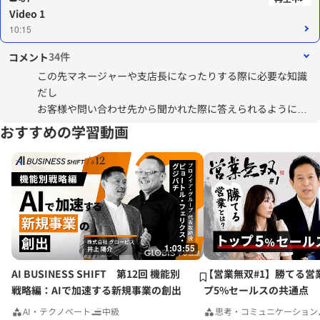
Video 1
10:15
34件
コメント
この先マネージャーや支店長になったりする際に必要な知識
だし
お客様や問い合わせ先から聞かれた際に答えられるようにし
たいと思った。
おすすめの学習動画
1:03:55
AI BUSINESS SHIFT 第12回 機能別
【営業無双#1】勝てる営
戦略編：AIで加速する新規事業の創出
プ5%セールスの共通点
AI・テクノベート
中級
思考・コミュニケーション