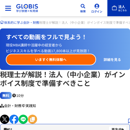
体系的に学ぶ
会計・財務
税理士が解説！法人（中小企業）がインボイス制度で準備すべ
すべての動画をフルで見よう！
現役MBA講師や活躍中の経営者から
ビジネススキルを学べる動画17,800本以上が見放題！
いますぐ無料体験へ
詳細を見る
税理士が解説！法人（中小企業）がイン
ボイス制度で準備すべきこと
無料
10分
会計・財務
実践知
01