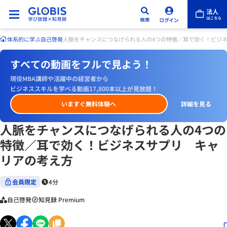
体系的に学ぶ
自己啓発
人脈をチャンスにつなげられる人の4つの特徴／耳で効く！ビジ
すべての動画をフルで見よう！
現役MBA講師や活躍中の経営者から
ビジネススキルを学べる動画17,800本以上が見放題！
いますぐ無料体験へ
詳細を見る
人脈をチャンスにつなげられる人の4つの
特徴／耳で効く！ビジネスサプリ キャ
リアの考え方
会員限定
4分
自己啓発
知見録 Premium