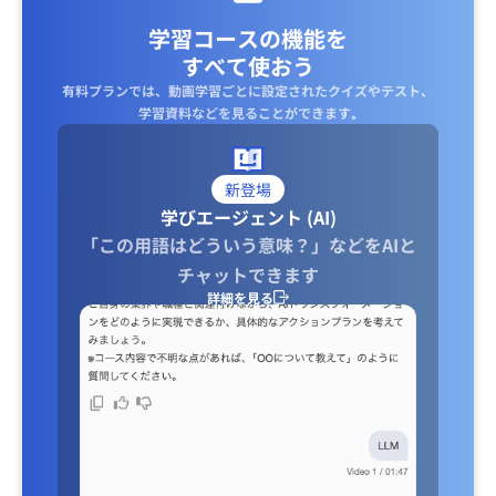
学習コースの機能を
すべて使おう
有料プランでは、動画学習ごとに設定されたクイズやテスト、
学習資料などを見ることができます｡
新登場
学びエージェント (AI)
「この用語はどういう意味？」などをAIと
チャットできます
詳細を見る