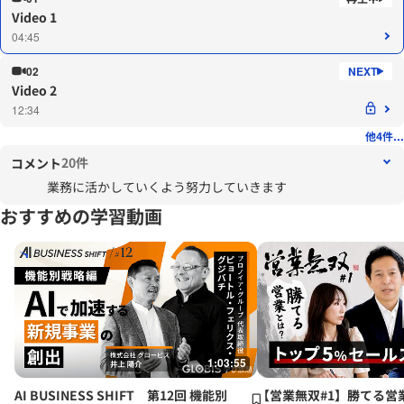
Video 1
04:45
02
Video 2
12:34
他4件...
20件
コメント
業務に活かしていくよう努力していきます
おすすめの学習動画
1:03:55
AI BUSINESS SHIFT 第12回 機能別
【営業無双#1】勝てる営