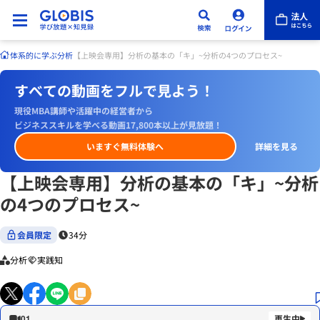
体系的に学ぶ
分析
【上映会専用】分析の基本の「キ」~分析の4つのプロセス~
すべての動画をフルで見よう！
現役MBA講師や活躍中の経営者から
ビジネススキルを学べる動画17,800本以上が見放題！
いますぐ無料体験へ
詳細を見る
【上映会専用】分析の基本の「キ」~分析
の4つのプロセス~
会員限定
34分
分析
実践知
01