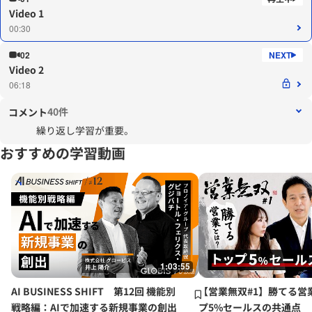
Video 1
00:30
02
Video 2
06:18
40件
コメント
繰り返し学習が重要。
おすすめの学習動画
1:03:55
AI BUSINESS SHIFT 第12回 機能別
【営業無双#1】勝てる営
戦略編：AIで加速する新規事業の創出
プ5%セールスの共通点