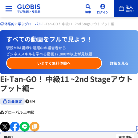
体系的に学ぶ
グローバル
Ei-Tan-GO！ 中級11 ~2nd Stageアウトプット編~
すべての動画をフルで見よう！
現役MBA講師や活躍中の経営者から
ビジネススキルを学べる動画17,800本以上が見放題！
いますぐ無料体験へ
詳細を見る
Ei-Tan-GO！ 中級11 ~2nd Stageアウト
プット編~
会員限定
6分
グローバル
初級
01