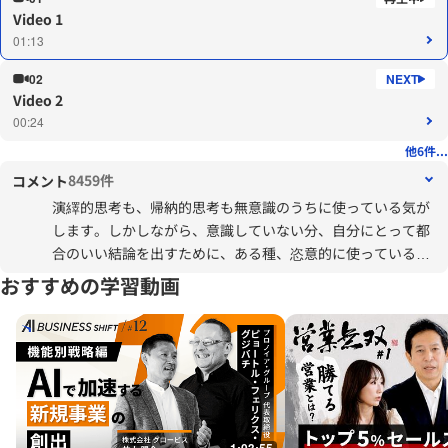
Video 1
01:13
02
Video 2
00:24
他6件...
8459件
コメント
演繹的思考も、帰納的思考も無意識のうちに使っている気が
します。しかしながら、意識していない分、自分にとって都
合のいい結論を出すために、ある種、恣意的に使っている感
じがすることもあります。思い込みに寄せるために思考する
おすすめの学習動画
のではなく、自分の思考の過程を客観化するために、自分の
思考過程を意識していきたいと思いました。