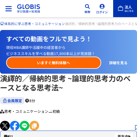
体系的に学ぶ
思考・コミュニケーション
演繹的／帰納的思考 ~論理的思考力のベースと
すべての動画をフルで見よう！
現役MBA講師や活躍中の経営者から
ビジネススキルを学べる動画17,800本以上が見放題！
いますぐ無料体験へ
詳細を見る
演繹的／帰納的思考 ~論理的思考力のベ
ースとなる思考法~
会員限定
8分
思考・コミュニケーション
初級
01