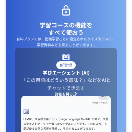
学習コースの機能を
すべて使おう
有料プランでは、動画学習ごとに設定されたクイズやテスト、
学習資料などを見ることができます｡
新登場
学びエージェント (AI)
「この用語はどういう意味？」などをAIと
チャットできます
詳細を見る