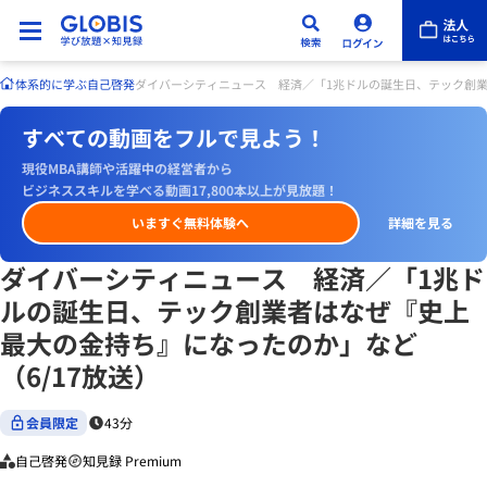
体系的に学ぶ
自己啓発
ダイバーシティニュース 経済／「1兆ドルの誕生日、テック創業
すべての動画をフルで見よう！
現役MBA講師や活躍中の経営者から
ビジネススキルを学べる動画17,800本以上が見放題！
いますぐ無料体験へ
詳細を見る
ダイバーシティニュース 経済／「1兆ド
ルの誕生日、テック創業者はなぜ『史上
最大の金持ち』になったのか」など
（6/17放送）
会員限定
43分
自己啓発
知見録 Premium