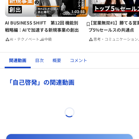
1:03:55
AI BUSINESS SHIFT 第12回 機能別
【営業無双#1】勝てる営
戦略編：AIで加速する新規事業の創出
プ5%セールスの共通点
AI・テクノベート
中級
思考・コミュニケーション
関連動画
目次
概要
コメント
「自己啓発」の関連動画