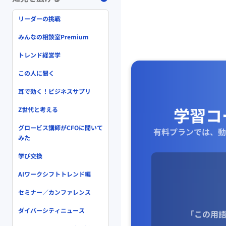
リーダーの挑戦
みんなの相談室Premium
トレンド経営学
この人に聞く
耳で効く！ビジネスサプリ
学習コ
Z世代と考える
グロービス講師がCFOに聞いて
有料プランでは、動
みた
学び交換
AIワークシフトトレンド編
セミナー／カンファレンス
ダイバーシティニュース
「この用語