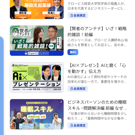
で起こりがちな事例をもとに、相手の思
締役）
グロービス経営大学院学長の堀義人が、
や効率化といった現場レベルのAI活用だ
考と行動を引き出す関わり方を学びま
日本を代表するビジネスリーダーに5つ
けでなく、いかにして経営や戦略に貢献
す。 また、代表的なコーチングのフレー
の質問（能力開発／挑戦／試練／仲間／
する存在へと進化していくのかについて
会員限定
ムワークである「GROWモデル」を取り
志）を投げかけ、その人生哲学を解き明
考えを深め、学んでいきます。 ■こんな
上げ、どのような問いかけによって相手
かします。第5回目のゲストは、サイバ
方におすすめ ・人事・総務・労務・経
の主体性を引き出していくのかを、わか
ーエージェント代表取締役の藤田晋氏。
【賢者のアンテナ】いざ！戦略
理・情シスなど、バックオフィス部門を
りやすく解説します。 メンバーとの対話
起業の理由、経営をどうやって学んだ
率いるリーダー・マネージャーの方 ・バ
的雑談！前編
を、成長を促す機会へと変えていく。そ
か、アメーバブログ・ABEMAの立ち上
ックオフィス業務へのAI活用やDX推進を
このシリーズは、グロービス講師本山 裕
の第一歩としておすすめのコースです。
げ、経営チームづくりについてなど聞い
担っている方 ・AI時代におけるバックオ
輔さんを賢者としてお迎えし、巷のあり
コース内で紹介している「傾聴力」を深
ていきます。（肩書きは2020年12月11
フィスの役割や戦略のあり方を考えたい
とあらゆるものを独自の視点で紐解き、
めたい方は、こちらも合わせてご覧くだ
日撮影当時のもの） 藤田 晋 サイバー
無料
方 ■AIシフトシリーズとは？ 『AI BUSI
さい。 ・傾聴力 ~リーダーのための聴く
皆様の学びの意欲を刺激するコンテンツ
エージェント 代表取締役 堀 義人 グ
NESS SHIFTシリーズ』は以下の3部構成
技術~（基礎編） https://unlimited.glob
です。 毎月第2・第4水曜日の朝7時に定
ロービス経営大学院 学長 グロービ
で設計された全12回のシリーズです。
is.co.jp/ja/courses/fe285262/learn/step
期配信されます。 取り上げて欲しいご質
【AI×プレゼン】AIと磨く「心
ス・キャピタル・パートナーズ 代表パ
（順次公開） https://unlimited.globis.c
s/59808 ・傾聴力 ~リーダーのための聴
問やテーマ、感想を随時受け付けていま
を動かす」伝え方
ートナー
o.jp/ja/tags/AI%E3%83%93%E3%82%B
く技術~（実践編） https://unlimited.gl
す。 グーグルフォーム（https://forms.g
AIの進化によって資料作成やリサーチの
8%E3%83%8D%E3%82%B9%E3%82%
obis.co.jp/ja/courses/01d24a39/learn/s
le/qqoBYuRUmUYz4scC6） または グ
効率化が進む一方で、重要性を増すのが
B7%E3%83%95%E3%83%88 ・基礎編
teps/59813 ※本動画は、制作時点の情
ロ放題編集部員のX（https://x.com/mai
「伝える力」です。本コースでは、AI時
（第1回〜3回）：リーダーやマネージャ
報に基づき作成したものです（2026年6
rakobayashi） まで、ぜひご要望をお
会員限定
代のプレゼンに求められるデリバリース
ーに求められる、AI時代の基礎的なリテ
月制作）
寄せください。 ※本動画は、制作時点の
キルについて解説します。 自分の伝え方
ラシーの強化を目的としたコース ・マネ
情報に基づき作成したものです（2026年
を客観的に評価し、改善できるAI活用法
ジメント編（第4回〜7回）：AI時代のリ
ビジネスパーソンのための睡眠
6月制作）
も紹介。大事な場面で「心を動かす」プ
ーダーシップや組織変革を中心に学ぶコ
スキル ~問題解決編 前編 なぜ眠
レゼンをしたい方におすすめです。関連
ース ・機能別戦略編（第8回〜12回）：
れないのか？~
「仕事が終わらないから睡眠時間を少し
コース「プレゼンテーションスキル」も
AI時代における機能別での戦略のあり方
削ろう…」「業務時間中なかなか集中で
併せてご覧ください。 ▼プレゼン動画分
を中心に学ぶコース より実践的なAIツー
きない…」「毎日朝起きるのがつら
析プロンプト（辛口） https://hodai.glo
ルの活用法について学びたい方は『AI W
会員限定
い…」。 あなたはこのような経験をした
bis.co.jp/learning_documents/6f976cd
ORK SHIFTシリーズ』をご視聴くださ
ことはありませんか？ 仕事やプライベー
a ▼関連動画：プレゼンテーションスキ
い。 https://unlimited.globis.co.jp/ja/s