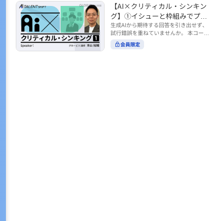
トの時間をやりくりするために、真っ先
【AI×クリティカル・シンキン
ル https://unlimited.globis.co.jp/ja/co
earch?tag=AI%E3%83%AF%E3%83%B
に削りがちなのが「睡眠」時間。 実は
urses/598f3254/ ※本コースは、AI時代
グ】①イシューと枠組みでプロ
C%E3%82%AF%E3%82%B7%E3%83%
今、日本社会は世界と比較して「最も眠
のビジネススキルを学ぶ「AIタレントシ
95%E3%83%88 ※本コースは、AIのマネ
ンプトを磨く
生成AIから期待する回答を引き出せず、
らない国」だということもわかってきて
フト」シリーズの一環として提供してい
ジメント活用を学ぶ「AIビジネスシフ
試行錯誤を重ねていませんか。 本コース
います。 慢性的な睡眠不足は、心身の健
ます。 https://unlimited.globis.co.jp/j
ト」シリーズの一環として提供していま
では、生成AI活用の質を高める鍵とし
康に悪影響なだけでなく、仕事のパフォ
会員限定
a/tags/AI%E3%82%BF%E3%83%AC%E
す。 ※本動画は、制作時点の情報に基づ
て、クリティカル・シンキングの視点か
ーマンスにも当然大きな影響を与え、社
3%83%B3%E3%83%88%E3%82%B7%E
き作成したものです（2026年2月制作）
らイシュー設定と枠組みを押さえる重要
会全体の経済損失につながります。 この
3%83%95%E3%83%88 ※本動画は、制
性を解説します。 目的に直結する問いの
コースでは、基本的な睡眠リテラシーを
作時点の情報に基づき作成したものです
立て方や、プロンプトに落とし込む際の
学んだ後の「問題解決編」として、「な
（2026年1月制作）
実践ポイントを具体例とともに学ぶこと
ぜ多くのビジネスパーソンは眠れないの
で、AIをより思考のパートナーとして活
か？」について解説していきます。 ▼本
用できるようになります。 生成AIを業務
コースで学べる主な内容 ・そもそも眠れ
で使い始めた方から、活用を一段深めた
ないことは何が問題なのか？ ・眠れなく
い方まで、再現性あるプロンプト設計を
なってしまう原因とは？ 睡眠不足の原因
身につけたい方におすすめの内容です。
は認知機能の問題にありました。 自身の
さらに学びを深めたい方は、こちらも合
睡眠不足に対し、正しく「気づき・理解
わせてご覧ください。 【AI×クリティカ
し・行動を変える」第一歩を踏み出しま
ル・シンキング】②AIの弱点との向き合
しょう。 ▼関連コース ・ビジネスパー
い方 https://unlimited.globis.co.jp/ja/c
ソンのための睡眠スキル ~リテラシー編
ourses/cdfe41e3/learn/steps/62198 ※
~ https://unlimited.globis.co.jp/ja/cour
本コースは、AI時代のビジネススキルを
ses/24575c03/learn/steps/53129 ・ビジ
学ぶ「AIタレントシフト」シリーズの一
ネスパーソンのための睡眠スキル ~問題
環として提供しています。 https://unli
解決編 後編 どうしたら眠れるのか？~ ht
mited.globis.co.jp/ja/tags/AI%E3%82%
tps://unlimited.globis.co.jp/ja/course
BF%E3%83%AC%E3%83%B3%E3%8
s/4ba981e9/learn/steps/62042 ※本動画
3%88%E3%82%B7%E3%83%95%E3%8
は、制作時点の情報に基づき作成したも
3%88 ※本動画は、制作時点の情報に基
のです（2025年12月制作）