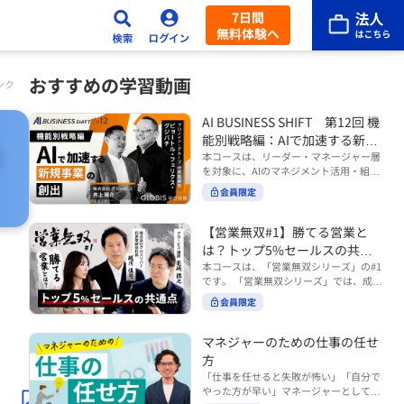
7日間
無料体験へ
おすすめの学習動画
ンク
AI BUSINESS SHIFT 第12回 機
能別戦略編：AIで加速する新規
事業の創出
本コースは、リーダー・マネージャー層
を対象に、AIのマネジメント活用・組織
活用を体系的に学ぶ 『AI BUSINESS SHI
会員限定
FTシリーズ（全12回）』の第12回で
す。 第12回「機能別戦略編：AIで加速す
る新規事業の創出」では、新規事業やス
【営業無双#1】勝てる営業と
タートアップを取り巻く環境がどのよう
は？トップ5%セールスの共通
に変化しているのかを俯瞰し、新たな価
点
本コースは、「営業無双シリーズ」の#1
値創造と非連続な成長を生み出すため
です。 「営業無双シリーズ」では、成約
に、AI時代における事業機会の捉え方
率アップに向けて、お客様に選ばれ続け
や、成功確率を高めるための考え方につ
会員限定
る無双の営業になるための実践的な考え
いて学びます。 ■こんな方におすすめ
方やテクニックを紹介していきます。
・新規事業開発やスタートアップ創出に
（#2以降は順次公開） 本コースでは、
マネジャーのための仕事の任せ
携わるリーダー・マネージャーの方 ・AI
「勝てる営業とは？トップ5%セールス
方
を活用して事業創出のスピードや成功確
の共通点」をテーマに BtoBでお客様に
率を高めたい方 ・AI時代における新規事
「仕事を任せると失敗が怖い」「自分で
選ばれる営業の役割 トップ5％のセール
業リーダーの役割やマインドセットを学
やった方が早い」マネージャーとしてメ
スに共通する行動や考え方 成果につなが
びたい方 ■AIシフトシリーズとは？ 『AI