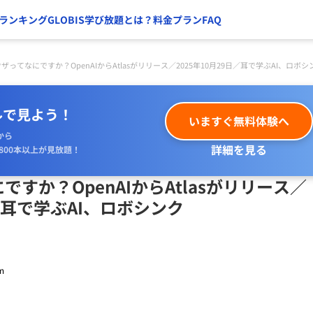
ランキング
GLOBIS学び放題とは？
料金プラン
FAQ
ウザってなにですか？OpenAIからAtlasがリリース／2025年10月29日／耳で学ぶAI、ロボシ
ルで見よう！
いますぐ無料体験へ
から
詳細を見る
800本以上が見放題！
ですか？OpenAIからAtlasがリリース／
日／耳で学ぶAI、ロボシンク
m