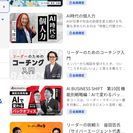
ンバーやチームの力を引き出しながら成
る実践的なポイント などを解説します。
会員限定
BUSINESS SHIFTシリーズ』は以下の3
果を上げるには、どのように仕事を任せ
◾️こんな方におすすめ 提案しても顧客に
部構成で設計された全12回のシリーズで
ていけば良いのでしょうか？ 変化の激し
響かず、「いい話だった」で終わる商談
す。（順次公開） https://unlimited.glo
い時代において、マネージャーとして成
AI時代の個人力
が多い方 顧客の本当の課題や決裁者の判
bis.co.jp/ja/tags/AI%E3%83%93%E3%8
果を上げ続けるためには、メンバーの個
AIが仕事や社会の前提を変え続ける今、
断基準をつかみきれず、案件が前に進ま
2%B8%E3%83%8D%E3%82%B9%E3%
性や特性を理解し、それに合わせた効果
最も求められるのは「他者に代替されな
ない方 再現性のある営業テクニックを身
82%B7%E3%83%95%E3%83%88 ・基
的な任せ方を身につけることが重要で
い個としての力」“個人力”です。 本コー
につけたい方 ※本動画は、制作時点の情
礎編（第1回〜3回）：リーダーやマネー
会員限定
す。このコースでは、ソーシャルスタイ
スでは、澤円氏の著書『個人力』をもと
報に基づき作成したものです（2026年7
ジャーに求められる、AI時代の基礎的な
ル理論を活用してメンバーごとに最適な
に、AI時代をしなやかに生き抜くための
月制作）
リテラシーの強化を目的としたコース ・
アプローチを学びます。「任せる力」を
「前向きな自己中戦略」を学びます。 テ
マネジメント編（第4回〜7回）：AI時代
高めることで、チーム全体の成長を促進
ーマは、「Being（ありたい自分）」を
リーダーのためのコーチング入
のリーダーシップや組織変革を中心に学
し、自身のリーダーシップを発揮できる
中心に据え、自ら考え（Think）、変化
ぶコース ・機能別戦略編（第8回〜12
ようになっていきます。 ※本動画は、制
門
し（Transform）、協働する（Collabor
回）：AI時代における機能別での戦略の
作時点の情報に基づき作成したものです
メンバーから相談を受けたとき、つい
ate）ことで、自分らしい価値を発揮し
あり方を中心に学ぶコース より実践的な
（2024年12月制作）
「こうすればいいよ」と答えを教えてし
ていくこと。 リスキリングやAI活用が叫
AIツールの活用法について学びたい方は
まう。 あるいは、「自分で考えてほし
ばれる今こそ、スキルより先に“自分の
会員限定
『AI WORK SHIFTシリーズ』をご視聴く
い」と思うあまり、すべて任せきりにし
軸”を問うことが重要です。 あなたは何
ださい。 https://unlimited.globis.co.j
てしまう。 メンバーの成長機会を確保し
を大切にし、どんな未来を描きたいの
p/ja/search?tag=AI%E3%83%AF%E3%8
つつ、自律的に仕事を進めてもらうため
AI BUSINESS SHIFT 第10回 機
か？ このコースは、あなたが“ありたい
3%BC%E3%82%AF%E3%82%B7%E3%
にはどうすればよいのか。 こうした悩み
自分”として生き、キャリアをデザイン
能別戦略編：AIで変わるバック
83%95%E3%83%88 ※本コースは、AIの
に直面するリーダー・マネージャーの方
していくための思考と行動のガイドにな
る
マネジメント活用を学ぶ「AIビジネスシ
オフィス
本コースは、リーダー・マネージャー層
は多いのではないでしょうか。 変化が激
ります。 ※本動画は、制作時点の情報に
フト」シリーズの一環として提供してい
を対象に、AIのマネジメント活用・組織
しく、正解のない現代においては、指示
基づき作成したものです（2025年11月
ます。 ※本動画は、制作時点の情報に基
活用を体系的に学ぶ 『AI BUSINESS SHI
や助言にとどまらず、メンバーの思考を
会員限定
制作）
づき作成したものです（2026年03月制
FTシリーズ（全12回）』の第10回で
引き出し、自律的な行動を促す「コーチ
作）
す。 第10回「機能別戦略編：AIで変わる
ングスキル」の重要性が高まっていま
バックオフィス」では、人事・総務・労
リーダーの挑戦⑤ 藤田晋氏
す。 本コースでは、基礎的なコーチング
務・経理・情報システムなどのバックオ
の考え方を押さえたうえで、実際の職場
（サイバーエージェント代表取
フィス領域において、定型業務の自動化