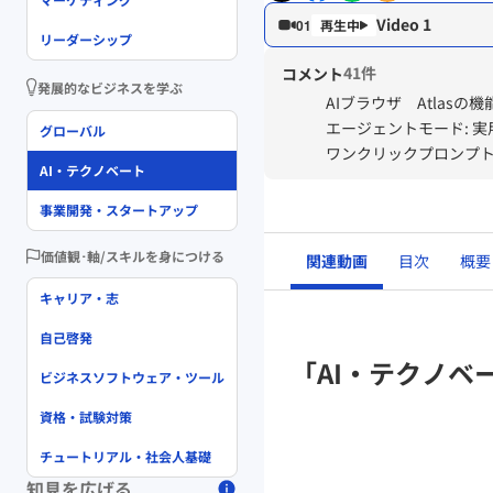
Video 1
01
リーダーシップ
41件
コメント
発展的なビジネスを学ぶ
AIブラウザ Atlas
エージェントモード: 
グローバル
ワンクリックプロンプ
AI・テクノベート
複数タブでの同時作業
事業開発・スタートアップ
価値観･軸/スキルを身につける
関連動画
目次
概要
キャリア・志
自己啓発
「AI・テクノベ
ビジネスソフトウェア・ツール
資格・試験対策
チュートリアル・社会人基礎
知見を広げる