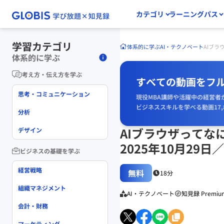
カテゴリ
ラーニングパス
学習カテゴリ
体系的に学ぶ
AI・テクノベート
AIブラ
体系的に学ぶ
考え方・伝え方を学ぶ
すべての動画をフ
思考・コミュニケーション
現役MBA講師や活躍中の経営者
ビジネススキルを学べる動画17,
分析
AIブラウザってなに
デザイン
2025年10月29
ビジネスの基礎を学ぶ
経営戦略
無料
18分
組織マネジメント
AI・テクノベート
知見録 Premiu
会計・財務
マーケティング