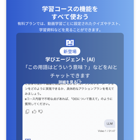
学習コースの機能を
すべて使おう
有料プランでは、動画学習ごとに設定されたクイズやテスト、
学習資料などを見ることができます｡
新登場
学びエージェント (AI)
「この用語はどういう意味？」などをAIと
チャットできます
詳細を見る