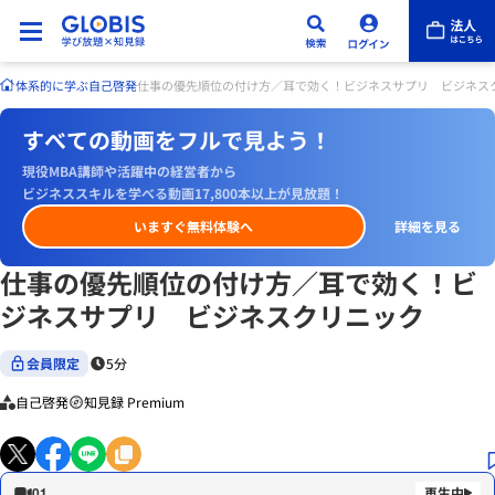
体系的に学ぶ
自己啓発
仕事の優先順位の付け方／耳で効く！ビジネスサプリ ビジネス
すべての動画をフルで見よう！
現役MBA講師や活躍中の経営者から
ビジネススキルを学べる動画17,800本以上が見放題！
いますぐ無料体験へ
詳細を見る
仕事の優先順位の付け方／耳で効く！ビ
ジネスサプリ ビジネスクリニック
会員限定
5分
自己啓発
知見録 Premium
01