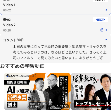
Video 1
00:02
02
Video 2
05:28
90件
コメント
上司の立場に立って見た時の重要度×緊急度マトリックスを
考えてみるというのは、なるほどと思いました。さっそく上
司のフィルターで見てみたいと思います。ありがとうござい
ました。
おすすめの学習動画
1:03:55