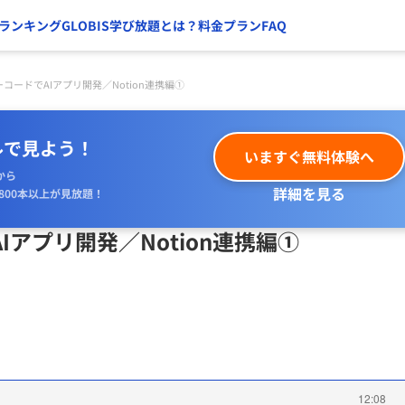
ランキング
GLOBIS学び放題とは？
料金プラン
FAQ
 ノーコードでAIアプリ開発／Notion連携編①
ルで見よう！
いますぐ無料体験へ
から
詳細を見る
800本以上が見放題！
AIアプリ開発／Notion連携編①
12:08