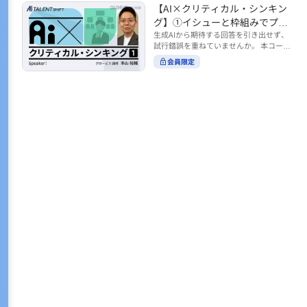
トの時間をやりくりするために、真っ先
【AI×クリティカル・シンキン
ル https://unlimited.globis.co.jp/ja/co
earch?tag=AI%E3%83%AF%E3%83%B
に削りがちなのが「睡眠」時間。 実は
urses/598f3254/ ※本コースは、AI時代
グ】①イシューと枠組みでプロ
C%E3%82%AF%E3%82%B7%E3%83%
今、日本社会は世界と比較して「最も眠
のビジネススキルを学ぶ「AIタレントシ
95%E3%83%88 ※本コースは、AIのマネ
ンプトを磨く
生成AIから期待する回答を引き出せず、
らない国」だということもわかってきて
フト」シリーズの一環として提供してい
ジメント活用を学ぶ「AIビジネスシフ
試行錯誤を重ねていませんか。 本コース
います。 慢性的な睡眠不足は、心身の健
ます。 https://unlimited.globis.co.jp/j
ト」シリーズの一環として提供していま
では、生成AI活用の質を高める鍵とし
康に悪影響なだけでなく、仕事のパフォ
会員限定
a/tags/AI%E3%82%BF%E3%83%AC%E
す。 ※本動画は、制作時点の情報に基づ
て、クリティカル・シンキングの視点か
ーマンスにも当然大きな影響を与え、社
3%83%B3%E3%83%88%E3%82%B7%E
き作成したものです（2026年2月制作）
らイシュー設定と枠組みを押さえる重要
会全体の経済損失につながります。 この
3%83%95%E3%83%88 ※本動画は、制
性を解説します。 目的に直結する問いの
コースでは、基本的な睡眠リテラシーを
作時点の情報に基づき作成したものです
立て方や、プロンプトに落とし込む際の
学んだ後の「問題解決編」として、「な
（2026年1月制作）
実践ポイントを具体例とともに学ぶこと
ぜ多くのビジネスパーソンは眠れないの
で、AIをより思考のパートナーとして活
か？」について解説していきます。 ▼本
用できるようになります。 生成AIを業務
コースで学べる主な内容 ・そもそも眠れ
で使い始めた方から、活用を一段深めた
ないことは何が問題なのか？ ・眠れなく
い方まで、再現性あるプロンプト設計を
なってしまう原因とは？ 睡眠不足の原因
身につけたい方におすすめの内容です。
は認知機能の問題にありました。 自身の
さらに学びを深めたい方は、こちらも合
睡眠不足に対し、正しく「気づき・理解
わせてご覧ください。 【AI×クリティカ
し・行動を変える」第一歩を踏み出しま
ル・シンキング】②AIの弱点との向き合
しょう。 ▼関連コース ・ビジネスパー
い方 https://unlimited.globis.co.jp/ja/c
ソンのための睡眠スキル ~リテラシー編
ourses/cdfe41e3/learn/steps/62198 ※
~ https://unlimited.globis.co.jp/ja/cour
本コースは、AI時代のビジネススキルを
ses/24575c03/learn/steps/53129 ・ビジ
学ぶ「AIタレントシフト」シリーズの一
ネスパーソンのための睡眠スキル ~問題
環として提供しています。 https://unli
解決編 後編 どうしたら眠れるのか？~ ht
mited.globis.co.jp/ja/tags/AI%E3%82%
tps://unlimited.globis.co.jp/ja/course
BF%E3%83%AC%E3%83%B3%E3%8
s/4ba981e9/learn/steps/62042 ※本動画
3%88%E3%82%B7%E3%83%95%E3%8
は、制作時点の情報に基づき作成したも
3%88 ※本動画は、制作時点の情報に基
のです（2025年12月制作）