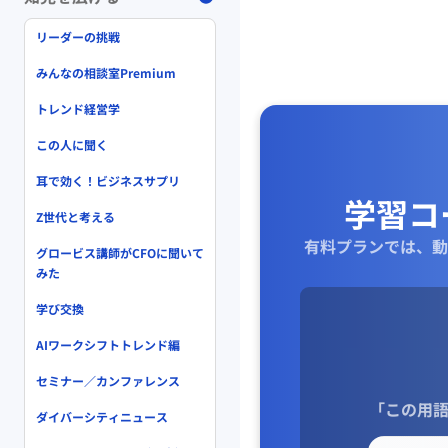
リーダーの挑戦
みんなの相談室Premium
トレンド経営学
この人に聞く
耳で効く！ビジネスサプリ
学習コ
Z世代と考える
有料プランでは、動
グロービス講師がCFOに聞いて
みた
学び交換
AIワークシフトトレンド編
セミナー／カンファレンス
「この用語
ダイバーシティニュース