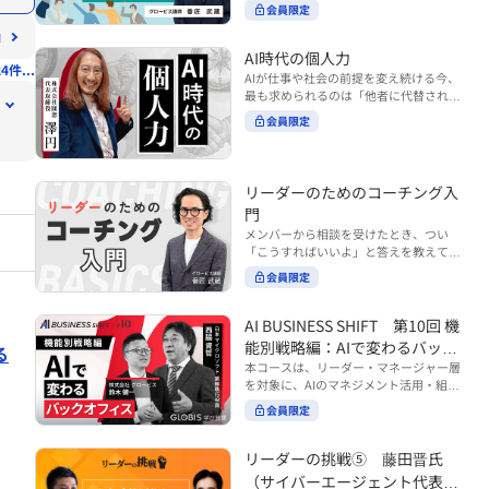
ンバーやチームの力を引き出しながら成
る実践的なポイント などを解説します。
会員限定
BUSINESS SHIFTシリーズ』は以下の3
果を上げるには、どのように仕事を任せ
◾️こんな方におすすめ 提案しても顧客に
部構成で設計された全12回のシリーズで
ていけば良いのでしょうか？ 変化の激し
響かず、「いい話だった」で終わる商談
す。（順次公開） https://unlimited.glo
い時代において、マネージャーとして成
AI時代の個人力
が多い方 顧客の本当の課題や決裁者の判
4件...
bis.co.jp/ja/tags/AI%E3%83%93%E3%8
果を上げ続けるためには、メンバーの個
AIが仕事や社会の前提を変え続ける今、
断基準をつかみきれず、案件が前に進ま
2%B8%E3%83%8D%E3%82%B9%E3%
性や特性を理解し、それに合わせた効果
最も求められるのは「他者に代替されな
ない方 再現性のある営業テクニックを身
82%B7%E3%83%95%E3%83%88 ・基
的な任せ方を身につけることが重要で
い個としての力」“個人力”です。 本コー
につけたい方 ※本動画は、制作時点の情
礎編（第1回〜3回）：リーダーやマネー
会員限定
す。このコースでは、ソーシャルスタイ
スでは、澤円氏の著書『個人力』をもと
報に基づき作成したものです（2026年7
ジャーに求められる、AI時代の基礎的な
ル理論を活用してメンバーごとに最適な
に、AI時代をしなやかに生き抜くための
月制作）
リテラシーの強化を目的としたコース ・
アプローチを学びます。「任せる力」を
「前向きな自己中戦略」を学びます。 テ
マネジメント編（第4回〜7回）：AI時代
高めることで、チーム全体の成長を促進
ーマは、「Being（ありたい自分）」を
リーダーのためのコーチング入
のリーダーシップや組織変革を中心に学
し、自身のリーダーシップを発揮できる
中心に据え、自ら考え（Think）、変化
ぶコース ・機能別戦略編（第8回〜12
ようになっていきます。 ※本動画は、制
門
し（Transform）、協働する（Collabor
回）：AI時代における機能別での戦略の
作時点の情報に基づき作成したものです
メンバーから相談を受けたとき、つい
ate）ことで、自分らしい価値を発揮し
あり方を中心に学ぶコース より実践的な
（2024年12月制作）
「こうすればいいよ」と答えを教えてし
ていくこと。 リスキリングやAI活用が叫
AIツールの活用法について学びたい方は
まう。 あるいは、「自分で考えてほし
ばれる今こそ、スキルより先に“自分の
会員限定
『AI WORK SHIFTシリーズ』をご視聴く
い」と思うあまり、すべて任せきりにし
軸”を問うことが重要です。 あなたは何
ださい。 https://unlimited.globis.co.j
てしまう。 メンバーの成長機会を確保し
を大切にし、どんな未来を描きたいの
p/ja/search?tag=AI%E3%83%AF%E3%8
つつ、自律的に仕事を進めてもらうため
AI BUSINESS SHIFT 第10回 機
か？ このコースは、あなたが“ありたい
3%BC%E3%82%AF%E3%82%B7%E3%
にはどうすればよいのか。 こうした悩み
自分”として生き、キャリアをデザイン
能別戦略編：AIで変わるバック
83%95%E3%83%88 ※本コースは、AIの
る
に直面するリーダー・マネージャーの方
していくための思考と行動のガイドにな
マネジメント活用を学ぶ「AIビジネスシ
オフィス
本コースは、リーダー・マネージャー層
は多いのではないでしょうか。 変化が激
ります。 ※本動画は、制作時点の情報に
フト」シリーズの一環として提供してい
を対象に、AIのマネジメント活用・組織
しく、正解のない現代においては、指示
基づき作成したものです（2025年11月
ます。 ※本動画は、制作時点の情報に基
活用を体系的に学ぶ 『AI BUSINESS SHI
や助言にとどまらず、メンバーの思考を
会員限定
制作）
づき作成したものです（2026年03月制
FTシリーズ（全12回）』の第10回で
引き出し、自律的な行動を促す「コーチ
作）
す。 第10回「機能別戦略編：AIで変わる
ングスキル」の重要性が高まっていま
バックオフィス」では、人事・総務・労
リーダーの挑戦⑤ 藤田晋氏
す。 本コースでは、基礎的なコーチング
務・経理・情報システムなどのバックオ
の考え方を押さえたうえで、実際の職場
（サイバーエージェント代表取
フィス領域において、定型業務の自動化