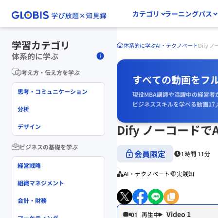
カテゴリ
ラーニングパス
学習カテゴリ
体系的に学ぶ
AI・テクノベート
Dify
体系的に学ぶ
考え方・伝え方を学ぶ
すべての動画をフ
思考・コミュニケーション
現役MBA講師や活躍中の経営者
ビジネススキルを学べる動画17,
分析
Dify ノーコードで
デザイン
ビジネスの基礎を学ぶ
会員限定
1時間 11分
経営戦略
AI・テクノベート
実践知
組織マネジメント
会計・財務
Video 1
01
マーケティング