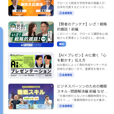
で起こりがちな事例をもとに、相手の思
締役）
グロービス経営大学院学長の堀義人が、
や効率化といった現場レベルのAI活用だ
考と行動を引き出す関わり方を学びま
日本を代表するビジネスリーダーに5つ
けでなく、いかにして経営や戦略に貢献
す。 また、代表的なコーチングのフレー
の質問（能力開発／挑戦／試練／仲間／
する存在へと進化していくのかについて
会員限定
ムワークである「GROWモデル」を取り
志）を投げかけ、その人生哲学を解き明
考えを深め、学んでいきます。 ■こんな
上げ、どのような問いかけによって相手
かします。第5回目のゲストは、サイバ
方におすすめ ・人事・総務・労務・経
の主体性を引き出していくのかを、わか
ーエージェント代表取締役の藤田晋氏。
【賢者のアンテナ】いざ！戦略
理・情シスなど、バックオフィス部門を
りやすく解説します。 メンバーとの対話
起業の理由、経営をどうやって学んだ
率いるリーダー・マネージャーの方 ・バ
的雑談！前編
を、成長を促す機会へと変えていく。そ
か、アメーバブログ・ABEMAの立ち上
ックオフィス業務へのAI活用やDX推進を
このシリーズは、グロービス講師本山 裕
の第一歩としておすすめのコースです。
げ、経営チームづくりについてなど聞い
担っている方 ・AI時代におけるバックオ
輔さんを賢者としてお迎えし、巷のあり
コース内で紹介している「傾聴力」を深
ていきます。（肩書きは2020年12月11
フィスの役割や戦略のあり方を考えたい
とあらゆるものを独自の視点で紐解き、
めたい方は、こちらも合わせてご覧くだ
日撮影当時のもの） 藤田 晋 サイバー
無料
方 ■AIシフトシリーズとは？ 『AI BUSI
さい。 ・傾聴力 ~リーダーのための聴く
皆様の学びの意欲を刺激するコンテンツ
エージェント 代表取締役 堀 義人 グ
NESS SHIFTシリーズ』は以下の3部構成
技術~（基礎編） https://unlimited.glob
です。 毎月第2・第4水曜日の朝7時に定
ロービス経営大学院 学長 グロービ
で設計された全12回のシリーズです。
is.co.jp/ja/courses/fe285262/learn/step
期配信されます。 取り上げて欲しいご質
【AI×プレゼン】AIと磨く「心
ス・キャピタル・パートナーズ 代表パ
（順次公開） https://unlimited.globis.c
s/59808 ・傾聴力 ~リーダーのための聴
問やテーマ、感想を随時受け付けていま
を動かす」伝え方
ートナー
o.jp/ja/tags/AI%E3%83%93%E3%82%B
く技術~（実践編） https://unlimited.gl
す。 グーグルフォーム（https://forms.g
AIの進化によって資料作成やリサーチの
8%E3%83%8D%E3%82%B9%E3%82%
obis.co.jp/ja/courses/01d24a39/learn/s
le/qqoBYuRUmUYz4scC6） または グ
効率化が進む一方で、重要性を増すのが
B7%E3%83%95%E3%83%88 ・基礎編
teps/59813 ※本動画は、制作時点の情
ロ放題編集部員のX（https://x.com/mai
「伝える力」です。本コースでは、AI時
（第1回〜3回）：リーダーやマネージャ
報に基づき作成したものです（2026年6
rakobayashi） まで、ぜひご要望をお
会員限定
代のプレゼンに求められるデリバリース
ーに求められる、AI時代の基礎的なリテ
月制作）
寄せください。 ※本動画は、制作時点の
キルについて解説します。 自分の伝え方
ラシーの強化を目的としたコース ・マネ
情報に基づき作成したものです（2026年
を客観的に評価し、改善できるAI活用法
ジメント編（第4回〜7回）：AI時代のリ
ビジネスパーソンのための睡眠
6月制作）
も紹介。大事な場面で「心を動かす」プ
ーダーシップや組織変革を中心に学ぶコ
スキル ~問題解決編 前編 なぜ眠
レゼンをしたい方におすすめです。関連
ース ・機能別戦略編（第8回〜12回）：
れないのか？~
「仕事が終わらないから睡眠時間を少し
コース「プレゼンテーションスキル」も
AI時代における機能別での戦略のあり方
削ろう…」「業務時間中なかなか集中で
併せてご覧ください。 ▼プレゼン動画分
を中心に学ぶコース より実践的なAIツー
きない…」「毎日朝起きるのがつら
析プロンプト（辛口） https://hodai.glo
ルの活用法について学びたい方は『AI W
会員限定
い…」。 あなたはこのような経験をした
bis.co.jp/learning_documents/6f976cd
ORK SHIFTシリーズ』をご視聴くださ
ことはありませんか？ 仕事やプライベー
a ▼関連動画：プレゼンテーションスキ
い。 https://unlimited.globis.co.jp/ja/s