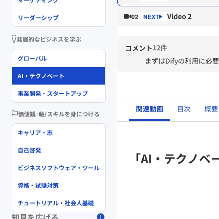
Video 2
02
リーダーシップ
発展的なビジネスを学ぶ
12件
コメント
グローバル
まずはDifyの利用に
AI・テクノベート
事業開発・スタートアップ
関連動画
目次
概要
価値観･軸/スキルを身につける
キャリア・志
自己啓発
「AI・テクノベ
ビジネスソフトウェア・ツール
資格・試験対策
チュートリアル・社会人基礎
知見を広げる