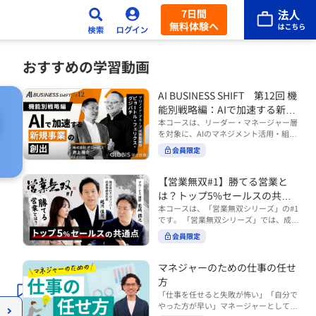
7日間
無料体験へ
おすすめの学習動画
AI BUSINESS SHIFT 第12回 機
能別戦略編：AIで加速する新規
事業の創出
本コースは、リーダー・マネージャー層
を対象に、AIのマネジメント活用・組織
活用を体系的に学ぶ 『AI BUSINESS SHI
会員限定
FTシリーズ（全12回）』の第12回で
す。 第12回「機能別戦略編：AIで加速す
る新規事業の創出」では、新規事業やス
【営業無双#1】勝てる営業と
タートアップを取り巻く環境がどのよう
は？トップ5%セールスの共通
に変化しているのかを俯瞰し、新たな価
点
本コースは、「営業無双シリーズ」の#1
値創造と非連続な成長を生み出すため
です。 「営業無双シリーズ」では、成約
に、AI時代における事業機会の捉え方
率アップに向けて、お客様に選ばれ続け
や、成功確率を高めるための考え方につ
会員限定
る無双の営業になるための実践的な考え
いて学びます。 ■こんな方におすすめ
方やテクニックを紹介していきます。
・新規事業開発やスタートアップ創出に
（#2以降は順次公開） 本コースでは、
マネジャーのための仕事の任せ
携わるリーダー・マネージャーの方 ・AI
「勝てる営業とは？トップ5%セールス
方
を活用して事業創出のスピードや成功確
の共通点」をテーマに BtoBでお客様に
率を高めたい方 ・AI時代における新規事
「仕事を任せると失敗が怖い」「自分で
選ばれる営業の役割 トップ5％のセール
業リーダーの役割やマインドセットを学
やった方が早い」マネージャーとしてメ
スに共通する行動や考え方 成果につなが
びたい方 ■AIシフトシリーズとは？ 『AI