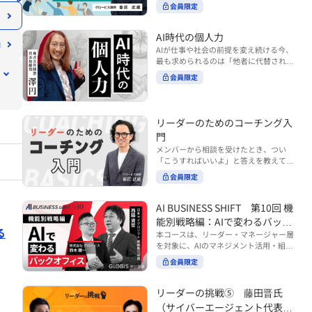
ンバーやチームの力を引き出しながら成
る実践的なポイント などを解説します。
会員限定
BUSINESS SHIFTシリーズ』は以下の3
果を上げるには、どのように仕事を任せ
◾️こんな方におすすめ 提案しても顧客に
部構成で設計された全12回のシリーズで
ていけば良いのでしょうか？ 変化の激し
響かず、「いい話だった」で終わる商談
す。（順次公開） https://unlimited.glo
い時代において、マネージャーとして成
AI時代の個人力
が多い方 顧客の本当の課題や決裁者の判
bis.co.jp/ja/tags/AI%E3%83%93%E3%8
果を上げ続けるためには、メンバーの個
AIが仕事や社会の前提を変え続ける今、
断基準をつかみきれず、案件が前に進ま
2%B8%E3%83%8D%E3%82%B9%E3%
性や特性を理解し、それに合わせた効果
最も求められるのは「他者に代替されな
ない方 再現性のある営業テクニックを身
82%B7%E3%83%95%E3%83%88 ・基
的な任せ方を身につけることが重要で
い個としての力」“個人力”です。 本コー
につけたい方 ※本動画は、制作時点の情
礎編（第1回〜3回）：リーダーやマネー
会員限定
す。このコースでは、ソーシャルスタイ
スでは、澤円氏の著書『個人力』をもと
報に基づき作成したものです（2026年7
ジャーに求められる、AI時代の基礎的な
ル理論を活用してメンバーごとに最適な
に、AI時代をしなやかに生き抜くための
月制作）
リテラシーの強化を目的としたコース ・
アプローチを学びます。「任せる力」を
「前向きな自己中戦略」を学びます。 テ
マネジメント編（第4回〜7回）：AI時代
高めることで、チーム全体の成長を促進
ーマは、「Being（ありたい自分）」を
リーダーのためのコーチング入
のリーダーシップや組織変革を中心に学
し、自身のリーダーシップを発揮できる
中心に据え、自ら考え（Think）、変化
ぶコース ・機能別戦略編（第8回〜12
ようになっていきます。 ※本動画は、制
門
し（Transform）、協働する（Collabor
回）：AI時代における機能別での戦略の
作時点の情報に基づき作成したものです
メンバーから相談を受けたとき、つい
ate）ことで、自分らしい価値を発揮し
あり方を中心に学ぶコース より実践的な
（2024年12月制作）
「こうすればいいよ」と答えを教えてし
ていくこと。 リスキリングやAI活用が叫
AIツールの活用法について学びたい方は
まう。 あるいは、「自分で考えてほし
ばれる今こそ、スキルより先に“自分の
会員限定
『AI WORK SHIFTシリーズ』をご視聴く
い」と思うあまり、すべて任せきりにし
軸”を問うことが重要です。 あなたは何
ださい。 https://unlimited.globis.co.j
てしまう。 メンバーの成長機会を確保し
を大切にし、どんな未来を描きたいの
p/ja/search?tag=AI%E3%83%AF%E3%8
つつ、自律的に仕事を進めてもらうため
AI BUSINESS SHIFT 第10回 機
か？ このコースは、あなたが“ありたい
3%BC%E3%82%AF%E3%82%B7%E3%
にはどうすればよいのか。 こうした悩み
自分”として生き、キャリアをデザイン
能別戦略編：AIで変わるバック
83%95%E3%83%88 ※本コースは、AIの
に直面するリーダー・マネージャーの方
していくための思考と行動のガイドにな
る
マネジメント活用を学ぶ「AIビジネスシ
オフィス
本コースは、リーダー・マネージャー層
は多いのではないでしょうか。 変化が激
ります。 ※本動画は、制作時点の情報に
フト」シリーズの一環として提供してい
を対象に、AIのマネジメント活用・組織
しく、正解のない現代においては、指示
基づき作成したものです（2025年11月
ます。 ※本動画は、制作時点の情報に基
活用を体系的に学ぶ 『AI BUSINESS SHI
や助言にとどまらず、メンバーの思考を
会員限定
制作）
づき作成したものです（2026年03月制
FTシリーズ（全12回）』の第10回で
引き出し、自律的な行動を促す「コーチ
作）
す。 第10回「機能別戦略編：AIで変わる
ングスキル」の重要性が高まっていま
バックオフィス」では、人事・総務・労
リーダーの挑戦⑤ 藤田晋氏
す。 本コースでは、基礎的なコーチング
務・経理・情報システムなどのバックオ
の考え方を押さえたうえで、実際の職場
（サイバーエージェント代表取
フィス領域において、定型業務の自動化