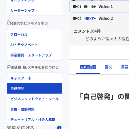
Video 1
01
リーダーシップ
Video 2
02
発展的なビジネスを学ぶ
104件
コメント
グローバル
どのように個々人の個
AI・テクノベート
事業開発・スタートアップ
関連動画
目次
概要
価値観･軸/スキルを身につける
キャリア・志
自己啓発
「自己啓発」の
ビジネスソフトウェア・ツール
資格・試験対策
チュートリアル・社会人基礎
知見を広げる