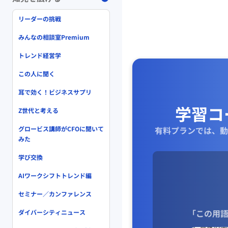
リーダーの挑戦
みんなの相談室Premium
トレンド経営学
この人に聞く
耳で効く！ビジネスサプリ
学習コ
Z世代と考える
グロービス講師がCFOに聞いて
有料プランでは、動
みた
学び交換
AIワークシフトトレンド編
セミナー／カンファレンス
「この用語
ダイバーシティニュース