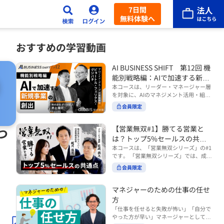
7日間
無料体験へ
おすすめの学習動画
AI BUSINESS SHIFT 第12回 機
能別戦略編：AIで加速する新規
事業の創出
本コースは、リーダー・マネージャー層
を対象に、AIのマネジメント活用・組織
活用を体系的に学ぶ 『AI BUSINESS SHI
会員限定
FTシリーズ（全12回）』の第12回で
す。 第12回「機能別戦略編：AIで加速す
る新規事業の創出」では、新規事業やス
【営業無双#1】勝てる営業と
つ
タートアップを取り巻く環境がどのよう
は？トップ5%セールスの共通
に変化しているのかを俯瞰し、新たな価
点
本コースは、「営業無双シリーズ」の#1
値創造と非連続な成長を生み出すため
です。 「営業無双シリーズ」では、成約
に、AI時代における事業機会の捉え方
率アップに向けて、お客様に選ばれ続け
や、成功確率を高めるための考え方につ
会員限定
る無双の営業になるための実践的な考え
いて学びます。 ■こんな方におすすめ
方やテクニックを紹介していきます。
・新規事業開発やスタートアップ創出に
（#2以降は順次公開） 本コースでは、
マネジャーのための仕事の任せ
携わるリーダー・マネージャーの方 ・AI
「勝てる営業とは？トップ5%セールス
方
を活用して事業創出のスピードや成功確
の共通点」をテーマに BtoBでお客様に
率を高めたい方 ・AI時代における新規事
「仕事を任せると失敗が怖い」「自分で
選ばれる営業の役割 トップ5％のセール
業リーダーの役割やマインドセットを学
やった方が早い」マネージャーとしてメ
スに共通する行動や考え方 成果につなが
びたい方 ■AIシフトシリーズとは？ 『AI