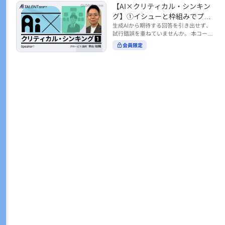
トの時間をやりくりするために、真っ先
【AI×クリティカル・シンキン
ル https://unlimited.globis.co.jp/ja/co
earch?tag=AI%E3%83%AF%E3%83%B
に削りがちなのが「睡眠」時間。 実は
urses/598f3254/ ※本コースは、AI時代
グ】①イシューと枠組みでプロ
C%E3%82%AF%E3%82%B7%E3%83%
今、日本社会は世界と比較して「最も眠
のビジネススキルを学ぶ「AIタレントシ
95%E3%83%88 ※本コースは、AIのマネ
ンプトを磨く
生成AIから期待する回答を引き出せず、
らない国」だということもわかってきて
フト」シリーズの一環として提供してい
ジメント活用を学ぶ「AIビジネスシフ
試行錯誤を重ねていませんか。 本コース
います。 慢性的な睡眠不足は、心身の健
ます。 https://unlimited.globis.co.jp/j
ト」シリーズの一環として提供していま
では、生成AI活用の質を高める鍵とし
康に悪影響なだけでなく、仕事のパフォ
会員限定
a/tags/AI%E3%82%BF%E3%83%AC%E
す。 ※本動画は、制作時点の情報に基づ
て、クリティカル・シンキングの視点か
ーマンスにも当然大きな影響を与え、社
3%83%B3%E3%83%88%E3%82%B7%E
き作成したものです（2026年2月制作）
らイシュー設定と枠組みを押さえる重要
会全体の経済損失につながります。 この
3%83%95%E3%83%88 ※本動画は、制
性を解説します。 目的に直結する問いの
コースでは、基本的な睡眠リテラシーを
作時点の情報に基づき作成したものです
立て方や、プロンプトに落とし込む際の
学んだ後の「問題解決編」として、「な
（2026年1月制作）
実践ポイントを具体例とともに学ぶこと
ぜ多くのビジネスパーソンは眠れないの
で、AIをより思考のパートナーとして活
か？」について解説していきます。 ▼本
用できるようになります。 生成AIを業務
コースで学べる主な内容 ・そもそも眠れ
で使い始めた方から、活用を一段深めた
ないことは何が問題なのか？ ・眠れなく
い方まで、再現性あるプロンプト設計を
なってしまう原因とは？ 睡眠不足の原因
身につけたい方におすすめの内容です。
は認知機能の問題にありました。 自身の
さらに学びを深めたい方は、こちらも合
睡眠不足に対し、正しく「気づき・理解
わせてご覧ください。 【AI×クリティカ
し・行動を変える」第一歩を踏み出しま
ル・シンキング】②AIの弱点との向き合
しょう。 ▼関連コース ・ビジネスパー
い方 https://unlimited.globis.co.jp/ja/c
ソンのための睡眠スキル ~リテラシー編
ourses/cdfe41e3/learn/steps/62198 ※
~ https://unlimited.globis.co.jp/ja/cour
本コースは、AI時代のビジネススキルを
ses/24575c03/learn/steps/53129 ・ビジ
学ぶ「AIタレントシフト」シリーズの一
ネスパーソンのための睡眠スキル ~問題
環として提供しています。 https://unli
解決編 後編 どうしたら眠れるのか？~ ht
mited.globis.co.jp/ja/tags/AI%E3%82%
tps://unlimited.globis.co.jp/ja/course
BF%E3%83%AC%E3%83%B3%E3%8
s/4ba981e9/learn/steps/62042 ※本動画
3%88%E3%82%B7%E3%83%95%E3%8
は、制作時点の情報に基づき作成したも
3%88 ※本動画は、制作時点の情報に基
のです（2025年12月制作）