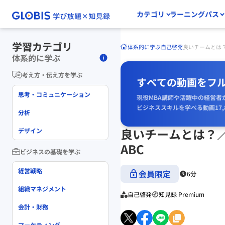
カテゴリ
ラーニングパス
学習カテゴリ
体系的に学ぶ
自己啓発
良いチームとは
体系的に学ぶ
考え方・伝え方を学ぶ
すべての動画をフ
思考・コミュニケーション
現役MBA講師や活躍中の経営者
ビジネススキルを学べる動画17,
分析
良いチームとは？
デザイン
ABC
ビジネスの基礎を学ぶ
経営戦略
会員限定
6分
組織マネジメント
自己啓発
知見録 Premium
会計・財務
マーケティング