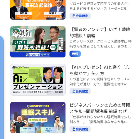
で起こりがちな事例をもとに、相手の思
締役）
グロービス経営大学院学長の堀義人が、
や効率化といった現場レベルのAI活用だ
考と行動を引き出す関わり方を学びま
日本を代表するビジネスリーダーに5つ
けでなく、いかにして経営や戦略に貢献
す。 また、代表的なコーチングのフレー
の質問（能力開発／挑戦／試練／仲間／
する存在へと進化していくのかについて
会員限定
ムワークである「GROWモデル」を取り
志）を投げかけ、その人生哲学を解き明
考えを深め、学んでいきます。 ■こんな
上げ、どのような問いかけによって相手
かします。第5回目のゲストは、サイバ
方におすすめ ・人事・総務・労務・経
の主体性を引き出していくのかを、わか
ーエージェント代表取締役の藤田晋氏。
【賢者のアンテナ】いざ！戦略
理・情シスなど、バックオフィス部門を
りやすく解説します。 メンバーとの対話
起業の理由、経営をどうやって学んだ
率いるリーダー・マネージャーの方 ・バ
的雑談！前編
を、成長を促す機会へと変えていく。そ
か、アメーバブログ・ABEMAの立ち上
ックオフィス業務へのAI活用やDX推進を
このシリーズは、グロービス講師本山 裕
の第一歩としておすすめのコースです。
げ、経営チームづくりについてなど聞い
担っている方 ・AI時代におけるバックオ
輔さんを賢者としてお迎えし、巷のあり
コース内で紹介している「傾聴力」を深
ていきます。（肩書きは2020年12月11
フィスの役割や戦略のあり方を考えたい
とあらゆるものを独自の視点で紐解き、
めたい方は、こちらも合わせてご覧くだ
日撮影当時のもの） 藤田 晋 サイバー
無料
方 ■AIシフトシリーズとは？ 『AI BUSI
さい。 ・傾聴力 ~リーダーのための聴く
皆様の学びの意欲を刺激するコンテンツ
エージェント 代表取締役 堀 義人 グ
NESS SHIFTシリーズ』は以下の3部構成
技術~（基礎編） https://unlimited.glob
です。 毎月第2・第4水曜日の朝7時に定
ロービス経営大学院 学長 グロービ
で設計された全12回のシリーズです。
is.co.jp/ja/courses/fe285262/learn/step
期配信されます。 取り上げて欲しいご質
【AI×プレゼン】AIと磨く「心
ス・キャピタル・パートナーズ 代表パ
（順次公開） https://unlimited.globis.c
s/59808 ・傾聴力 ~リーダーのための聴
問やテーマ、感想を随時受け付けていま
を動かす」伝え方
ートナー
o.jp/ja/tags/AI%E3%83%93%E3%82%B
く技術~（実践編） https://unlimited.gl
す。 グーグルフォーム（https://forms.g
AIの進化によって資料作成やリサーチの
8%E3%83%8D%E3%82%B9%E3%82%
obis.co.jp/ja/courses/01d24a39/learn/s
le/qqoBYuRUmUYz4scC6） または グ
効率化が進む一方で、重要性を増すのが
B7%E3%83%95%E3%83%88 ・基礎編
teps/59813 ※本動画は、制作時点の情
ロ放題編集部員のX（https://x.com/mai
「伝える力」です。本コースでは、AI時
（第1回〜3回）：リーダーやマネージャ
報に基づき作成したものです（2026年6
rakobayashi） まで、ぜひご要望をお
会員限定
代のプレゼンに求められるデリバリース
ーに求められる、AI時代の基礎的なリテ
月制作）
寄せください。 ※本動画は、制作時点の
キルについて解説します。 自分の伝え方
ラシーの強化を目的としたコース ・マネ
情報に基づき作成したものです（2026年
を客観的に評価し、改善できるAI活用法
ジメント編（第4回〜7回）：AI時代のリ
ビジネスパーソンのための睡眠
6月制作）
も紹介。大事な場面で「心を動かす」プ
ーダーシップや組織変革を中心に学ぶコ
スキル ~問題解決編 前編 なぜ眠
レゼンをしたい方におすすめです。関連
ース ・機能別戦略編（第8回〜12回）：
れないのか？~
「仕事が終わらないから睡眠時間を少し
コース「プレゼンテーションスキル」も
AI時代における機能別での戦略のあり方
削ろう…」「業務時間中なかなか集中で
併せてご覧ください。 ▼プレゼン動画分
を中心に学ぶコース より実践的なAIツー
きない…」「毎日朝起きるのがつら
析プロンプト（辛口） https://hodai.glo
ルの活用法について学びたい方は『AI W
会員限定
い…」。 あなたはこのような経験をした
bis.co.jp/learning_documents/6f976cd
ORK SHIFTシリーズ』をご視聴くださ
ことはありませんか？ 仕事やプライベー
a ▼関連動画：プレゼンテーションスキ
い。 https://unlimited.globis.co.jp/ja/s