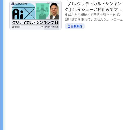
トの時間をやりくりするために、真っ先
【AI×クリティカル・シンキン
ル https://unlimited.globis.co.jp/ja/co
earch?tag=AI%E3%83%AF%E3%83%B
に削りがちなのが「睡眠」時間。 実は
urses/598f3254/ ※本コースは、AI時代
グ】①イシューと枠組みでプロ
C%E3%82%AF%E3%82%B7%E3%83%
今、日本社会は世界と比較して「最も眠
のビジネススキルを学ぶ「AIタレントシ
95%E3%83%88 ※本コースは、AIのマネ
ンプトを磨く
生成AIから期待する回答を引き出せず、
らない国」だということもわかってきて
フト」シリーズの一環として提供してい
ジメント活用を学ぶ「AIビジネスシフ
試行錯誤を重ねていませんか。 本コース
います。 慢性的な睡眠不足は、心身の健
ます。 https://unlimited.globis.co.jp/j
ト」シリーズの一環として提供していま
では、生成AI活用の質を高める鍵とし
康に悪影響なだけでなく、仕事のパフォ
会員限定
a/tags/AI%E3%82%BF%E3%83%AC%E
す。 ※本動画は、制作時点の情報に基づ
て、クリティカル・シンキングの視点か
ーマンスにも当然大きな影響を与え、社
3%83%B3%E3%83%88%E3%82%B7%E
き作成したものです（2026年2月制作）
らイシュー設定と枠組みを押さえる重要
会全体の経済損失につながります。 この
3%83%95%E3%83%88 ※本動画は、制
性を解説します。 目的に直結する問いの
コースでは、基本的な睡眠リテラシーを
作時点の情報に基づき作成したものです
立て方や、プロンプトに落とし込む際の
学んだ後の「問題解決編」として、「な
（2026年1月制作）
実践ポイントを具体例とともに学ぶこと
ぜ多くのビジネスパーソンは眠れないの
で、AIをより思考のパートナーとして活
か？」について解説していきます。 ▼本
用できるようになります。 生成AIを業務
コースで学べる主な内容 ・そもそも眠れ
で使い始めた方から、活用を一段深めた
ないことは何が問題なのか？ ・眠れなく
い方まで、再現性あるプロンプト設計を
なってしまう原因とは？ 睡眠不足の原因
身につけたい方におすすめの内容です。
は認知機能の問題にありました。 自身の
さらに学びを深めたい方は、こちらも合
睡眠不足に対し、正しく「気づき・理解
わせてご覧ください。 【AI×クリティカ
し・行動を変える」第一歩を踏み出しま
ル・シンキング】②AIの弱点との向き合
しょう。 ▼関連コース ・ビジネスパー
い方 https://unlimited.globis.co.jp/ja/c
ソンのための睡眠スキル ~リテラシー編
ourses/cdfe41e3/learn/steps/62198 ※
~ https://unlimited.globis.co.jp/ja/cour
本コースは、AI時代のビジネススキルを
ses/24575c03/learn/steps/53129 ・ビジ
学ぶ「AIタレントシフト」シリーズの一
ネスパーソンのための睡眠スキル ~問題
環として提供しています。 https://unli
解決編 後編 どうしたら眠れるのか？~ ht
mited.globis.co.jp/ja/tags/AI%E3%82%
tps://unlimited.globis.co.jp/ja/course
BF%E3%83%AC%E3%83%B3%E3%8
s/4ba981e9/learn/steps/62042 ※本動画
3%88%E3%82%B7%E3%83%95%E3%8
は、制作時点の情報に基づき作成したも
3%88 ※本動画は、制作時点の情報に基
のです（2025年12月制作）