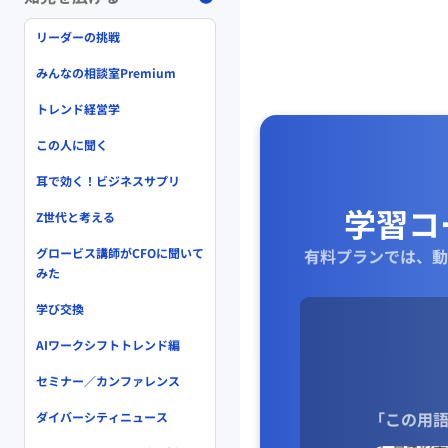
リーダーの挑戦
みんなの相談室Premium
トレンド経営学
この人に聞く
耳で効く！ビジネスサプリ
学習コ
Z世代と考える
グロービス講師がCFOに聞いて
有料プランでは、動
みた
学び交換
AIワークシフトトレンド編
セミナー／カンファレンス
「この用語
ダイバーシティニュース