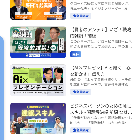
で起こりがちな事例をもとに、相手の思
締役）
グロービス経営大学院学長の堀義人が、
や効率化といった現場レベルのAI活用だ
考と行動を引き出す関わり方を学びま
日本を代表するビジネスリーダーに5つ
けでなく、いかにして経営や戦略に貢献
す。 また、代表的なコーチングのフレー
の質問（能力開発／挑戦／試練／仲間／
する存在へと進化していくのかについて
会員限定
ムワークである「GROWモデル」を取り
志）を投げかけ、その人生哲学を解き明
考えを深め、学んでいきます。 ■こんな
上げ、どのような問いかけによって相手
かします。第5回目のゲストは、サイバ
方におすすめ ・人事・総務・労務・経
の主体性を引き出していくのかを、わか
ーエージェント代表取締役の藤田晋氏。
【賢者のアンテナ】いざ！戦略
理・情シスなど、バックオフィス部門を
りやすく解説します。 メンバーとの対話
起業の理由、経営をどうやって学んだ
率いるリーダー・マネージャーの方 ・バ
的雑談！前編
を、成長を促す機会へと変えていく。そ
か、アメーバブログ・ABEMAの立ち上
ックオフィス業務へのAI活用やDX推進を
このシリーズは、グロービス講師本山 裕
の第一歩としておすすめのコースです。
げ、経営チームづくりについてなど聞い
担っている方 ・AI時代におけるバックオ
輔さんを賢者としてお迎えし、巷のあり
コース内で紹介している「傾聴力」を深
ていきます。（肩書きは2020年12月11
フィスの役割や戦略のあり方を考えたい
とあらゆるものを独自の視点で紐解き、
めたい方は、こちらも合わせてご覧くだ
日撮影当時のもの） 藤田 晋 サイバー
無料
方 ■AIシフトシリーズとは？ 『AI BUSI
さい。 ・傾聴力 ~リーダーのための聴く
皆様の学びの意欲を刺激するコンテンツ
エージェント 代表取締役 堀 義人 グ
NESS SHIFTシリーズ』は以下の3部構成
技術~（基礎編） https://unlimited.glob
です。 毎月第2・第4水曜日の朝7時に定
ロービス経営大学院 学長 グロービ
で設計された全12回のシリーズです。
is.co.jp/ja/courses/fe285262/learn/step
期配信されます。 取り上げて欲しいご質
【AI×プレゼン】AIと磨く「心
ス・キャピタル・パートナーズ 代表パ
（順次公開） https://unlimited.globis.c
s/59808 ・傾聴力 ~リーダーのための聴
問やテーマ、感想を随時受け付けていま
を動かす」伝え方
ートナー
o.jp/ja/tags/AI%E3%83%93%E3%82%B
く技術~（実践編） https://unlimited.gl
す。 グーグルフォーム（https://forms.g
AIの進化によって資料作成やリサーチの
8%E3%83%8D%E3%82%B9%E3%82%
obis.co.jp/ja/courses/01d24a39/learn/s
le/qqoBYuRUmUYz4scC6） または グ
効率化が進む一方で、重要性を増すのが
B7%E3%83%95%E3%83%88 ・基礎編
teps/59813 ※本動画は、制作時点の情
ロ放題編集部員のX（https://x.com/mai
「伝える力」です。本コースでは、AI時
（第1回〜3回）：リーダーやマネージャ
報に基づき作成したものです（2026年6
rakobayashi） まで、ぜひご要望をお
会員限定
代のプレゼンに求められるデリバリース
ーに求められる、AI時代の基礎的なリテ
月制作）
寄せください。 ※本動画は、制作時点の
キルについて解説します。 自分の伝え方
ラシーの強化を目的としたコース ・マネ
情報に基づき作成したものです（2026年
を客観的に評価し、改善できるAI活用法
ジメント編（第4回〜7回）：AI時代のリ
ビジネスパーソンのための睡眠
6月制作）
も紹介。大事な場面で「心を動かす」プ
ーダーシップや組織変革を中心に学ぶコ
スキル ~問題解決編 前編 なぜ眠
レゼンをしたい方におすすめです。関連
ース ・機能別戦略編（第8回〜12回）：
れないのか？~
「仕事が終わらないから睡眠時間を少し
コース「プレゼンテーションスキル」も
AI時代における機能別での戦略のあり方
削ろう…」「業務時間中なかなか集中で
併せてご覧ください。 ▼プレゼン動画分
を中心に学ぶコース より実践的なAIツー
きない…」「毎日朝起きるのがつら
析プロンプト（辛口） https://hodai.glo
ルの活用法について学びたい方は『AI W
会員限定
い…」。 あなたはこのような経験をした
bis.co.jp/learning_documents/6f976cd
ORK SHIFTシリーズ』をご視聴くださ
ことはありませんか？ 仕事やプライベー
a ▼関連動画：プレゼンテーションスキ
い。 https://unlimited.globis.co.jp/ja/s