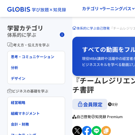
カテゴリ
ラーニングパス
学習カテゴリ
体系的に学ぶ
自己啓発
『チームレジリ
体系的に学ぶ
考え方・伝え方を学ぶ
すべての動画をフ
思考・コミュニケーション
現役MBA講師や活躍中の経営者
ビジネススキルを学べる動画17,
分析
『チームレジリエ
デザイン
チ書評
ビジネスの基礎を学ぶ
経営戦略
会員限定
8分
組織マネジメント
自己啓発
知見録 Premium
会計・財務
マーケティング