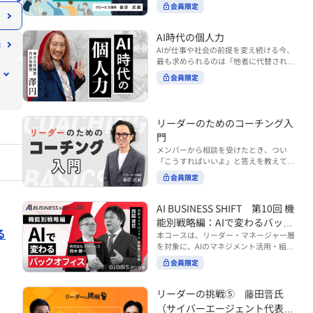
ンバーやチームの力を引き出しながら成
る実践的なポイント などを解説します。
会員限定
BUSINESS SHIFTシリーズ』は以下の3
果を上げるには、どのように仕事を任せ
◾️こんな方におすすめ 提案しても顧客に
部構成で設計された全12回のシリーズで
ていけば良いのでしょうか？ 変化の激し
響かず、「いい話だった」で終わる商談
す。（順次公開） https://unlimited.glo
い時代において、マネージャーとして成
AI時代の個人力
が多い方 顧客の本当の課題や決裁者の判
bis.co.jp/ja/tags/AI%E3%83%93%E3%8
果を上げ続けるためには、メンバーの個
AIが仕事や社会の前提を変え続ける今、
断基準をつかみきれず、案件が前に進ま
2%B8%E3%83%8D%E3%82%B9%E3%
性や特性を理解し、それに合わせた効果
最も求められるのは「他者に代替されな
ない方 再現性のある営業テクニックを身
82%B7%E3%83%95%E3%83%88 ・基
的な任せ方を身につけることが重要で
い個としての力」“個人力”です。 本コー
につけたい方 ※本動画は、制作時点の情
礎編（第1回〜3回）：リーダーやマネー
会員限定
す。このコースでは、ソーシャルスタイ
スでは、澤円氏の著書『個人力』をもと
報に基づき作成したものです（2026年7
ジャーに求められる、AI時代の基礎的な
ル理論を活用してメンバーごとに最適な
に、AI時代をしなやかに生き抜くための
月制作）
リテラシーの強化を目的としたコース ・
アプローチを学びます。「任せる力」を
「前向きな自己中戦略」を学びます。 テ
マネジメント編（第4回〜7回）：AI時代
高めることで、チーム全体の成長を促進
ーマは、「Being（ありたい自分）」を
リーダーのためのコーチング入
のリーダーシップや組織変革を中心に学
し、自身のリーダーシップを発揮できる
中心に据え、自ら考え（Think）、変化
ぶコース ・機能別戦略編（第8回〜12
ようになっていきます。 ※本動画は、制
門
し（Transform）、協働する（Collabor
回）：AI時代における機能別での戦略の
作時点の情報に基づき作成したものです
メンバーから相談を受けたとき、つい
ate）ことで、自分らしい価値を発揮し
あり方を中心に学ぶコース より実践的な
（2024年12月制作）
「こうすればいいよ」と答えを教えてし
ていくこと。 リスキリングやAI活用が叫
AIツールの活用法について学びたい方は
まう。 あるいは、「自分で考えてほし
ばれる今こそ、スキルより先に“自分の
会員限定
『AI WORK SHIFTシリーズ』をご視聴く
い」と思うあまり、すべて任せきりにし
軸”を問うことが重要です。 あなたは何
ださい。 https://unlimited.globis.co.j
てしまう。 メンバーの成長機会を確保し
を大切にし、どんな未来を描きたいの
p/ja/search?tag=AI%E3%83%AF%E3%8
つつ、自律的に仕事を進めてもらうため
AI BUSINESS SHIFT 第10回 機
か？ このコースは、あなたが“ありたい
3%BC%E3%82%AF%E3%82%B7%E3%
にはどうすればよいのか。 こうした悩み
自分”として生き、キャリアをデザイン
能別戦略編：AIで変わるバック
83%95%E3%83%88 ※本コースは、AIの
に直面するリーダー・マネージャーの方
していくための思考と行動のガイドにな
る
マネジメント活用を学ぶ「AIビジネスシ
オフィス
本コースは、リーダー・マネージャー層
は多いのではないでしょうか。 変化が激
ります。 ※本動画は、制作時点の情報に
フト」シリーズの一環として提供してい
を対象に、AIのマネジメント活用・組織
しく、正解のない現代においては、指示
基づき作成したものです（2025年11月
ます。 ※本動画は、制作時点の情報に基
活用を体系的に学ぶ 『AI BUSINESS SHI
や助言にとどまらず、メンバーの思考を
会員限定
制作）
づき作成したものです（2026年03月制
FTシリーズ（全12回）』の第10回で
引き出し、自律的な行動を促す「コーチ
作）
す。 第10回「機能別戦略編：AIで変わる
ングスキル」の重要性が高まっていま
バックオフィス」では、人事・総務・労
リーダーの挑戦⑤ 藤田晋氏
す。 本コースでは、基礎的なコーチング
務・経理・情報システムなどのバックオ
の考え方を押さえたうえで、実際の職場
（サイバーエージェント代表取
フィス領域において、定型業務の自動化