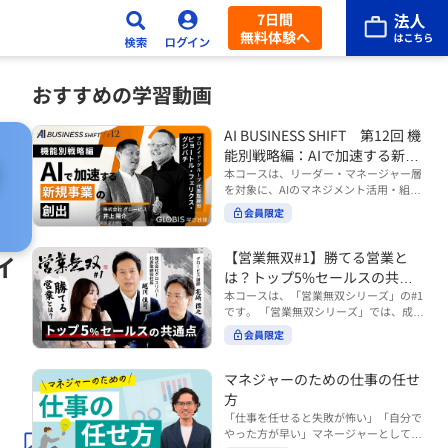
7日間
無料体験へ
おすすめの学習動画
AI BUSINESS SHIFT 第12回 機
能別戦略編：AIで加速する新規
事業の創出
本コースは、リーダー・マネージャー層
を対象に、AIのマネジメント活用・組織
活用を体系的に学ぶ 『AI BUSINESS SHI
会員限定
FTシリーズ（全12回）』の第12回で
す。 第12回「機能別戦略編：AIで加速す
る新規事業の創出」では、新規事業やス
【営業無双#1】勝てる営業と
イ
タートアップを取り巻く環境がどのよう
は？トップ5%セールスの共通
に変化しているのかを俯瞰し、新たな価
点
本コースは、「営業無双シリーズ」の#1
値創造と非連続な成長を生み出すため
です。 「営業無双シリーズ」では、成約
に、AI時代における事業機会の捉え方
率アップに向けて、お客様に選ばれ続け
や、成功確率を高めるための考え方につ
会員限定
る無双の営業になるための実践的な考え
いて学びます。 ■こんな方におすすめ
方やテクニックを紹介していきます。
・新規事業開発やスタートアップ創出に
（#2以降は順次公開） 本コースでは、
マネジャーのための仕事の任せ
携わるリーダー・マネージャーの方 ・AI
「勝てる営業とは？トップ5%セールス
方
を活用して事業創出のスピードや成功確
の共通点」をテーマに BtoBでお客様に
率を高めたい方 ・AI時代における新規事
「仕事を任せると失敗が怖い」「自分で
選ばれる営業の役割 トップ5％のセール
業リーダーの役割やマインドセットを学
やった方が早い」マネージャーとしてメ
スに共通する行動や考え方 成果につなが
びたい方 ■AIシフトシリーズとは？ 『AI