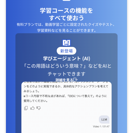
学習コースの機能を
すべて使おう
有料プランでは、動画学習ごとに設定されたクイズやテスト、
学習資料などを見ることができます｡
新登場
学びエージェント (AI)
「この用語はどういう意味？」などをAIと
チャットできます
詳細を見る