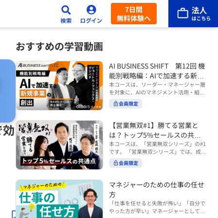
7日間
無料体験へ
おすすめの学習動画
AI BUSINESS SHIFT 第12回 機
能別戦略編：AIで加速する新規
事業の創出
本コースは、リーダー・マネージャー層
を対象に、AIのマネジメント活用・組織
活用を体系的に学ぶ 『AI BUSINESS SHI
会員限定
FTシリーズ（全12回）』の第12回で
す。 第12回「機能別戦略編：AIで加速す
る新規事業の創出」では、新規事業やス
【営業無双#1】勝てる営業と
で効
タートアップを取り巻く環境がどのよう
は？トップ5%セールスの共通
に変化しているのかを俯瞰し、新たな価
点
本コースは、「営業無双シリーズ」の#1
値創造と非連続な成長を生み出すため
です。 「営業無双シリーズ」では、成約
に、AI時代における事業機会の捉え方
率アップに向けて、お客様に選ばれ続け
や、成功確率を高めるための考え方につ
会員限定
る無双の営業になるための実践的な考え
いて学びます。 ■こんな方におすすめ
方やテクニックを紹介していきます。
・新規事業開発やスタートアップ創出に
（#2以降は順次公開） 本コースでは、
マネジャーのための仕事の任せ
携わるリーダー・マネージャーの方 ・AI
「勝てる営業とは？トップ5%セールス
方
を活用して事業創出のスピードや成功確
の共通点」をテーマに BtoBでお客様に
率を高めたい方 ・AI時代における新規事
「仕事を任せると失敗が怖い」「自分で
選ばれる営業の役割 トップ5％のセール
業リーダーの役割やマインドセットを学
やった方が早い」マネージャーとしてメ
スに共通する行動や考え方 成果につなが
びたい方 ■AIシフトシリーズとは？ 『AI