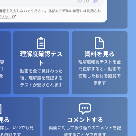
理解度確認テス
資料を見る
ト
容
理解度確認テストを全
1
問正解すると、動画で
動画を全て見終わった
を
使用した教材を閲覧で
後、理解度を確認する
きます
テストが受けられます
見る
コメントする
存し、いつでも見
動画に対して振り返りのコメントを記
る機能です
載することができます