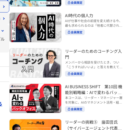
ンバーやチームの力を引き出しながら成
る実践的なポイント などを解説します。
会員限定
BUSINESS SHIFTシリーズ』は以下の3
果を上げるには、どのように仕事を任せ
◾️こんな方におすすめ 提案しても顧客に
部構成で設計された全12回のシリーズで
ていけば良いのでしょうか？ 変化の激し
響かず、「いい話だった」で終わる商談
す。（順次公開） https://unlimited.glo
い時代において、マネージャーとして成
AI時代の個人力
が多い方 顧客の本当の課題や決裁者の判
bis.co.jp/ja/tags/AI%E3%83%93%E3%8
果を上げ続けるためには、メンバーの個
AIが仕事や社会の前提を変え続ける今、
断基準をつかみきれず、案件が前に進ま
2%B8%E3%83%8D%E3%82%B9%E3%
性や特性を理解し、それに合わせた効果
最も求められるのは「他者に代替されな
ない方 再現性のある営業テクニックを身
82%B7%E3%83%95%E3%83%88 ・基
的な任せ方を身につけることが重要で
い個としての力」“個人力”です。 本コー
につけたい方 ※本動画は、制作時点の情
礎編（第1回〜3回）：リーダーやマネー
会員限定
す。このコースでは、ソーシャルスタイ
スでは、澤円氏の著書『個人力』をもと
報に基づき作成したものです（2026年7
ジャーに求められる、AI時代の基礎的な
ル理論を活用してメンバーごとに最適な
デル
に、AI時代をしなやかに生き抜くための
月制作）
リテラシーの強化を目的としたコース ・
アプローチを学びます。「任せる力」を
「前向きな自己中戦略」を学びます。 テ
マネジメント編（第4回〜7回）：AI時代
高めることで、チーム全体の成長を促進
ーマは、「Being（ありたい自分）」を
リーダーのためのコーチング入
のリーダーシップや組織変革を中心に学
し、自身のリーダーシップを発揮できる
中心に据え、自ら考え（Think）、変化
ぶコース ・機能別戦略編（第8回〜12
ようになっていきます。 ※本動画は、制
門
し（Transform）、協働する（Collabor
回）：AI時代における機能別での戦略の
作時点の情報に基づき作成したものです
メンバーから相談を受けたとき、つい
ate）ことで、自分らしい価値を発揮し
あり方を中心に学ぶコース より実践的な
（2024年12月制作）
「こうすればいいよ」と答えを教えてし
ていくこと。 リスキリングやAI活用が叫
AIツールの活用法について学びたい方は
まう。 あるいは、「自分で考えてほし
ばれる今こそ、スキルより先に“自分の
会員限定
『AI WORK SHIFTシリーズ』をご視聴く
い」と思うあまり、すべて任せきりにし
軸”を問うことが重要です。 あなたは何
ださい。 https://unlimited.globis.co.j
てしまう。 メンバーの成長機会を確保し
を大切にし、どんな未来を描きたいの
p/ja/search?tag=AI%E3%83%AF%E3%8
つつ、自律的に仕事を進めてもらうため
AI BUSINESS SHIFT 第10回 機
か？ このコースは、あなたが“ありたい
3%BC%E3%82%AF%E3%82%B7%E3%
にはどうすればよいのか。 こうした悩み
自分”として生き、キャリアをデザイン
能別戦略編：AIで変わるバック
83%95%E3%83%88 ※本コースは、AIの
に直面するリーダー・マネージャーの方
していくための思考と行動のガイドにな
マネジメント活用を学ぶ「AIビジネスシ
オフィス
本コースは、リーダー・マネージャー層
は多いのではないでしょうか。 変化が激
ります。 ※本動画は、制作時点の情報に
フト」シリーズの一環として提供してい
を対象に、AIのマネジメント活用・組織
る
しく、正解のない現代においては、指示
基づき作成したものです（2025年11月
ます。 ※本動画は、制作時点の情報に基
活用を体系的に学ぶ 『AI BUSINESS SHI
や助言にとどまらず、メンバーの思考を
会員限定
制作）
づき作成したものです（2026年03月制
FTシリーズ（全12回）』の第10回で
引き出し、自律的な行動を促す「コーチ
作）
す。 第10回「機能別戦略編：AIで変わる
ングスキル」の重要性が高まっていま
バックオフィス」では、人事・総務・労
リーダーの挑戦⑤ 藤田晋氏
す。 本コースでは、基礎的なコーチング
務・経理・情報システムなどのバックオ
の考え方を押さえたうえで、実際の職場
（サイバーエージェント代表取
フィス領域において、定型業務の自動化