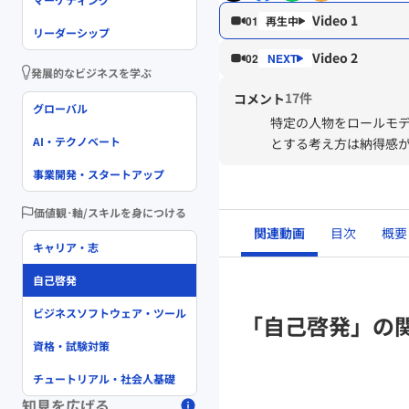
Video 1
01
リーダーシップ
Video 2
02
発展的なビジネスを学ぶ
17件
コメント
グローバル
特定の人物をロールモ
AI・テクノベート
とする考え方は納得感
事業開発・スタートアップ
価値観･軸/スキルを身につける
関連動画
目次
概要
キャリア・志
自己啓発
ビジネスソフトウェア・ツール
「自己啓発」の
資格・試験対策
チュートリアル・社会人基礎
知見を広げる