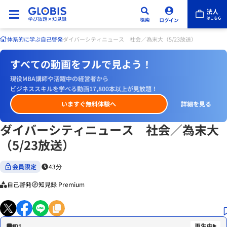
体系的に学ぶ
自己啓発
ダイバーシティニュース 社会／為末大（5/23放送）
すべての動画をフルで見よう！
現役MBA講師や活躍中の経営者から
ビジネススキルを学べる動画17,800本以上が見放題！
いますぐ無料体験へ
詳細を見る
ダイバーシティニュース 社会／為末大
（5/23放送）
会員限定
43分
自己啓発
知見録 Premium
01