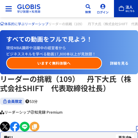
体系的に学ぶ
リーダーシップ
リーダーの挑戦（109） 丹下大氏（株式会社SHIFT 代
すべての動画をフルで見よう！
現役MBA講師や活躍中の経営者から
ビジネススキルを学べる動画17,800本以上が見放題！
いますぐ無料体験へ
詳細を見る
リーダーの挑戦（109） 丹下大氏（株
式会社SHIFT 代表取締役社長）
会員限定
53分
リーダーシップ
知見録 Premium
01