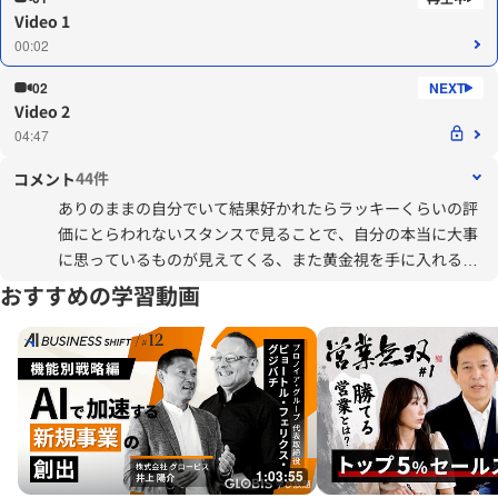
Video 1
00:02
02
Video 2
04:47
44件
コメント
ありのままの自分でいて結果好かれたらラッキーくらいの評
価にとらわれないスタンスで見ることで、自分の本当に大事
に思っているものが見えてくる、また黄金視を手に入れるこ
とができ、いいところ探しができるようになる。とくに自分
おすすめの学習動画
に期待しないというのが新しい気づきだった。
1:03:55