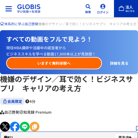
体系的に学ぶ
自己啓発
機嫌のデザイン／耳で効く！ビジネスサプリ キャリアの考え方
すべての動画をフルで見よう！
現役MBA講師や活躍中の経営者から
ビジネススキルを学べる動画17,800本以上が見放題！
いますぐ無料体験へ
詳細を見る
機嫌のデザイン／耳で効く！ビジネスサ
プリ キャリアの考え方
会員限定
4分
自己啓発
知見録 Premium
01