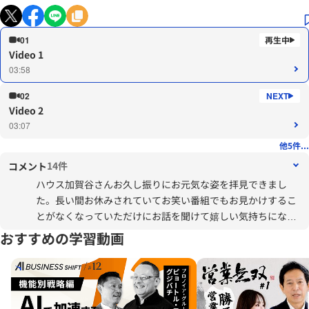
01
Video 1
03:58
02
Video 2
03:07
他5件...
14件
コメント
ハウス加賀谷さんお久し振りにお元気な姿を拝見できまし
た。長い間お休みされていてお笑い番組でもお見かけするこ
とがなくなっていただけにお話を聞けて嬉しい気持ちになり
ました。統合失調症は誰にでも起こりうると思いますし私も
おすすめの学習動画
心の病に何度かなっています。加賀谷さん今後も実体験を元
に心の病を理解してもらえない方々のために活動続けて下さ
い。加賀谷さんのおかげでとてもいい気持ちになりました。
ありがとうございます。