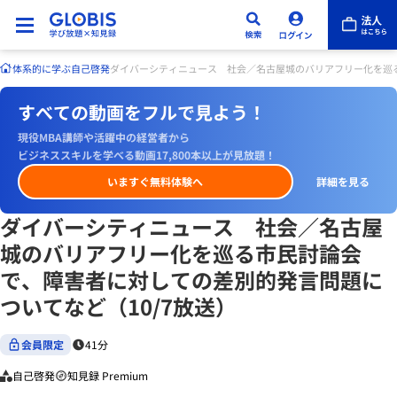
体系的に学ぶ
自己啓発
ダイバーシティニュース 社会／名古屋城のバリアフリー化を巡る
すべての動画をフルで見よう！
現役MBA講師や活躍中の経営者から
ビジネススキルを学べる動画17,800本以上が見放題！
いますぐ無料体験へ
詳細を見る
ダイバーシティニュース 社会／名古屋
城のバリアフリー化を巡る市民討論会
で、障害者に対しての差別的発言問題に
ついてなど（10/7放送）
会員限定
41分
自己啓発
知見録 Premium