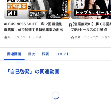
1:03:55
AI BUSINESS SHIFT 第12回 機能別
【営業無双#1】勝てる営
戦略編：AIで加速する新規事業の創出
プ5%セールスの共通点
AI・テクノベート
中級
思考・コミュニケーション
関連動画
目次
概要
コメント
「自己啓発」の関連動画