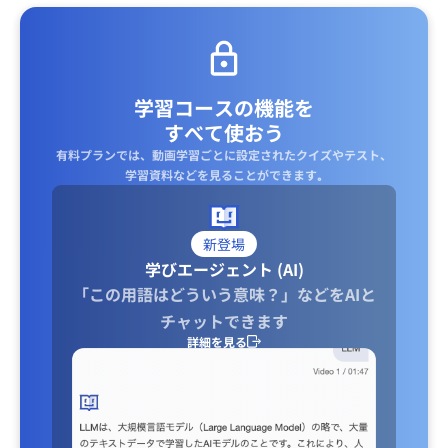
学習コースの機能を
すべて使おう
有料プランでは、動画学習ごとに設定されたクイズやテスト、
学習資料などを見ることができます｡
新登場
学びエージェント (AI)
「この用語はどういう意味？」などをAIと
チャットできます
詳細を見る