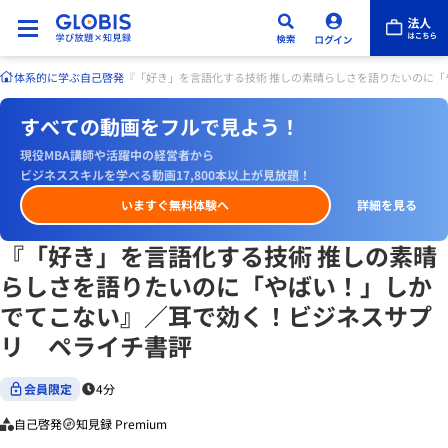
体系的に学ぶ
自己啓発
『「好き」を言語化する技術 推しの素晴らしさを語りたいのに
すべての動画をフルで見よう！
現役MBA講師や活躍中の経営者から
ビジネススキルを学べる動画17,800本以上が見放題！
いますぐ無料体験へ
詳細を見る
『「好き」を言語化する技術 推しの素晴
らしさを語りたいのに「やばい！」しか
でてこない』／耳で効く！ビジネスサプ
リ ペライチ書評
会員限定
4分
自己啓発
知見録 Premium