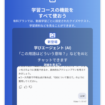
学習コースの機能を
すべて使おう
有料プランでは、動画学習ごとに設定されたクイズやテスト、
学習資料などを見ることができます｡
新登場
学びエージェント (AI)
「この用語はどういう意味？」などをAIと
チャットできます
詳細を見る