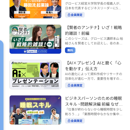
で起こりがちな事例をもとに、相手の思
締役）
グロービス経営大学院学長の堀義人が、
や効率化といった現場レベルのAI活用だ
考と行動を引き出す関わり方を学びま
日本を代表するビジネスリーダーに5つ
けでなく、いかにして経営や戦略に貢献
す。 また、代表的なコーチングのフレー
の質問（能力開発／挑戦／試練／仲間／
する存在へと進化していくのかについて
会員限定
ムワークである「GROWモデル」を取り
志）を投げかけ、その人生哲学を解き明
考えを深め、学んでいきます。 ■こんな
上げ、どのような問いかけによって相手
かします。第5回目のゲストは、サイバ
方におすすめ ・人事・総務・労務・経
の主体性を引き出していくのかを、わか
ーエージェント代表取締役の藤田晋氏。
【賢者のアンテナ】いざ！戦略
理・情シスなど、バックオフィス部門を
りやすく解説します。 メンバーとの対話
起業の理由、経営をどうやって学んだ
率いるリーダー・マネージャーの方 ・バ
的雑談！前編
を、成長を促す機会へと変えていく。そ
か、アメーバブログ・ABEMAの立ち上
ックオフィス業務へのAI活用やDX推進を
このシリーズは、グロービス講師本山 裕
の第一歩としておすすめのコースです。
げ、経営チームづくりについてなど聞い
担っている方 ・AI時代におけるバックオ
輔さんを賢者としてお迎えし、巷のあり
コース内で紹介している「傾聴力」を深
ていきます。（肩書きは2020年12月11
フィスの役割や戦略のあり方を考えたい
とあらゆるものを独自の視点で紐解き、
めたい方は、こちらも合わせてご覧くだ
日撮影当時のもの） 藤田 晋 サイバー
無料
方 ■AIシフトシリーズとは？ 『AI BUSI
さい。 ・傾聴力 ~リーダーのための聴く
皆様の学びの意欲を刺激するコンテンツ
エージェント 代表取締役 堀 義人 グ
NESS SHIFTシリーズ』は以下の3部構成
技術~（基礎編） https://unlimited.glob
です。 毎月第2・第4水曜日の朝7時に定
ロービス経営大学院 学長 グロービ
で設計された全12回のシリーズです。
is.co.jp/ja/courses/fe285262/learn/step
期配信されます。 取り上げて欲しいご質
【AI×プレゼン】AIと磨く「心
ス・キャピタル・パートナーズ 代表パ
（順次公開） https://unlimited.globis.c
s/59808 ・傾聴力 ~リーダーのための聴
問やテーマ、感想を随時受け付けていま
を動かす」伝え方
ートナー
o.jp/ja/tags/AI%E3%83%93%E3%82%B
く技術~（実践編） https://unlimited.gl
す。 グーグルフォーム（https://forms.g
AIの進化によって資料作成やリサーチの
8%E3%83%8D%E3%82%B9%E3%82%
obis.co.jp/ja/courses/01d24a39/learn/s
le/qqoBYuRUmUYz4scC6） または グ
効率化が進む一方で、重要性を増すのが
B7%E3%83%95%E3%83%88 ・基礎編
teps/59813 ※本動画は、制作時点の情
ロ放題編集部員のX（https://x.com/mai
「伝える力」です。本コースでは、AI時
（第1回〜3回）：リーダーやマネージャ
報に基づき作成したものです（2026年6
rakobayashi） まで、ぜひご要望をお
会員限定
代のプレゼンに求められるデリバリース
ーに求められる、AI時代の基礎的なリテ
月制作）
寄せください。 ※本動画は、制作時点の
キルについて解説します。 自分の伝え方
ラシーの強化を目的としたコース ・マネ
情報に基づき作成したものです（2026年
を客観的に評価し、改善できるAI活用法
ジメント編（第4回〜7回）：AI時代のリ
ビジネスパーソンのための睡眠
6月制作）
も紹介。大事な場面で「心を動かす」プ
ーダーシップや組織変革を中心に学ぶコ
スキル ~問題解決編 前編 なぜ眠
レゼンをしたい方におすすめです。関連
ース ・機能別戦略編（第8回〜12回）：
れないのか？~
「仕事が終わらないから睡眠時間を少し
コース「プレゼンテーションスキル」も
AI時代における機能別での戦略のあり方
削ろう…」「業務時間中なかなか集中で
併せてご覧ください。 ▼プレゼン動画分
を中心に学ぶコース より実践的なAIツー
きない…」「毎日朝起きるのがつら
析プロンプト（辛口） https://hodai.glo
ルの活用法について学びたい方は『AI W
会員限定
い…」。 あなたはこのような経験をした
bis.co.jp/learning_documents/6f976cd
ORK SHIFTシリーズ』をご視聴くださ
ことはありませんか？ 仕事やプライベー
a ▼関連動画：プレゼンテーションスキ
い。 https://unlimited.globis.co.jp/ja/s