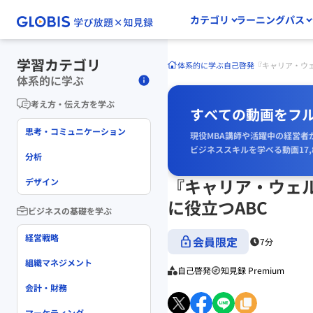
カテゴリ
ラーニングパス
学習カテゴリ
体系的に学ぶ
自己啓発
『キャリア・ウ
体系的に学ぶ
考え方・伝え方を学ぶ
すべての動画をフ
思考・コミュニケーション
現役MBA講師や活躍中の経営者
ビジネススキルを学べる動画17,
分析
『キャリア・ウェ
デザイン
に役立つABC
ビジネスの基礎を学ぶ
経営戦略
会員限定
7分
組織マネジメント
自己啓発
知見録 Premium
会計・財務
マーケティング