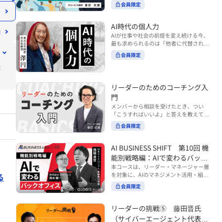
ンバーやチームの力を引き出しながら成
る実践的なポイント などを解説します。
会員限定
BUSINESS SHIFTシリーズ』は以下の3
果を上げるには、どのように仕事を任せ
◾️こんな方におすすめ 提案しても顧客に
部構成で設計された全12回のシリーズで
ていけば良いのでしょうか？ 変化の激し
響かず、「いい話だった」で終わる商談
す。（順次公開） https://unlimited.glo
い時代において、マネージャーとして成
AI時代の個人力
が多い方 顧客の本当の課題や決裁者の判
bis.co.jp/ja/tags/AI%E3%83%93%E3%8
果を上げ続けるためには、メンバーの個
AIが仕事や社会の前提を変え続ける今、
断基準をつかみきれず、案件が前に進ま
2%B8%E3%83%8D%E3%82%B9%E3%
性や特性を理解し、それに合わせた効果
最も求められるのは「他者に代替されな
ない方 再現性のある営業テクニックを身
82%B7%E3%83%95%E3%83%88 ・基
的な任せ方を身につけることが重要で
い個としての力」“個人力”です。 本コー
につけたい方 ※本動画は、制作時点の情
礎編（第1回〜3回）：リーダーやマネー
会員限定
す。このコースでは、ソーシャルスタイ
スでは、澤円氏の著書『個人力』をもと
報に基づき作成したものです（2026年7
ジャーに求められる、AI時代の基礎的な
ル理論を活用してメンバーごとに最適な
た
に、AI時代をしなやかに生き抜くための
月制作）
リテラシーの強化を目的としたコース ・
アプローチを学びます。「任せる力」を
「前向きな自己中戦略」を学びます。 テ
マネジメント編（第4回〜7回）：AI時代
高めることで、チーム全体の成長を促進
ーマは、「Being（ありたい自分）」を
リーダーのためのコーチング入
のリーダーシップや組織変革を中心に学
し、自身のリーダーシップを発揮できる
中心に据え、自ら考え（Think）、変化
ぶコース ・機能別戦略編（第8回〜12
ようになっていきます。 ※本動画は、制
門
し（Transform）、協働する（Collabor
回）：AI時代における機能別での戦略の
作時点の情報に基づき作成したものです
メンバーから相談を受けたとき、つい
ate）ことで、自分らしい価値を発揮し
あり方を中心に学ぶコース より実践的な
（2024年12月制作）
「こうすればいいよ」と答えを教えてし
ていくこと。 リスキリングやAI活用が叫
AIツールの活用法について学びたい方は
まう。 あるいは、「自分で考えてほし
ばれる今こそ、スキルより先に“自分の
会員限定
『AI WORK SHIFTシリーズ』をご視聴く
い」と思うあまり、すべて任せきりにし
軸”を問うことが重要です。 あなたは何
ださい。 https://unlimited.globis.co.j
てしまう。 メンバーの成長機会を確保し
を大切にし、どんな未来を描きたいの
p/ja/search?tag=AI%E3%83%AF%E3%8
つつ、自律的に仕事を進めてもらうため
AI BUSINESS SHIFT 第10回 機
か？ このコースは、あなたが“ありたい
3%BC%E3%82%AF%E3%82%B7%E3%
にはどうすればよいのか。 こうした悩み
自分”として生き、キャリアをデザイン
能別戦略編：AIで変わるバック
83%95%E3%83%88 ※本コースは、AIの
に直面するリーダー・マネージャーの方
していくための思考と行動のガイドにな
マネジメント活用を学ぶ「AIビジネスシ
オフィス
本コースは、リーダー・マネージャー層
は多いのではないでしょうか。 変化が激
ります。 ※本動画は、制作時点の情報に
フト」シリーズの一環として提供してい
を対象に、AIのマネジメント活用・組織
る
しく、正解のない現代においては、指示
基づき作成したものです（2025年11月
ます。 ※本動画は、制作時点の情報に基
活用を体系的に学ぶ 『AI BUSINESS SHI
や助言にとどまらず、メンバーの思考を
会員限定
制作）
づき作成したものです（2026年03月制
FTシリーズ（全12回）』の第10回で
引き出し、自律的な行動を促す「コーチ
作）
す。 第10回「機能別戦略編：AIで変わる
ングスキル」の重要性が高まっていま
バックオフィス」では、人事・総務・労
リーダーの挑戦⑤ 藤田晋氏
す。 本コースでは、基礎的なコーチング
務・経理・情報システムなどのバックオ
の考え方を押さえたうえで、実際の職場
（サイバーエージェント代表取
フィス領域において、定型業務の自動化