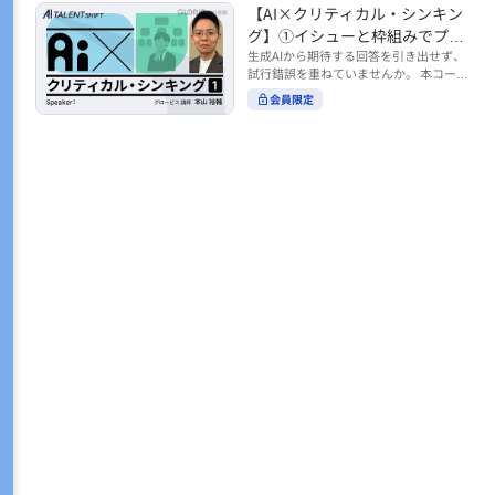
トの時間をやりくりするために、真っ先
【AI×クリティカル・シンキン
ル https://unlimited.globis.co.jp/ja/co
earch?tag=AI%E3%83%AF%E3%83%B
に削りがちなのが「睡眠」時間。 実は
urses/598f3254/ ※本コースは、AI時代
グ】①イシューと枠組みでプロ
C%E3%82%AF%E3%82%B7%E3%83%
今、日本社会は世界と比較して「最も眠
のビジネススキルを学ぶ「AIタレントシ
95%E3%83%88 ※本コースは、AIのマネ
ンプトを磨く
生成AIから期待する回答を引き出せず、
らない国」だということもわかってきて
フト」シリーズの一環として提供してい
ジメント活用を学ぶ「AIビジネスシフ
試行錯誤を重ねていませんか。 本コース
います。 慢性的な睡眠不足は、心身の健
ます。 https://unlimited.globis.co.jp/j
ト」シリーズの一環として提供していま
では、生成AI活用の質を高める鍵とし
康に悪影響なだけでなく、仕事のパフォ
会員限定
a/tags/AI%E3%82%BF%E3%83%AC%E
す。 ※本動画は、制作時点の情報に基づ
て、クリティカル・シンキングの視点か
ーマンスにも当然大きな影響を与え、社
3%83%B3%E3%83%88%E3%82%B7%E
き作成したものです（2026年2月制作）
らイシュー設定と枠組みを押さえる重要
会全体の経済損失につながります。 この
3%83%95%E3%83%88 ※本動画は、制
性を解説します。 目的に直結する問いの
コースでは、基本的な睡眠リテラシーを
作時点の情報に基づき作成したものです
立て方や、プロンプトに落とし込む際の
学んだ後の「問題解決編」として、「な
（2026年1月制作）
実践ポイントを具体例とともに学ぶこと
ぜ多くのビジネスパーソンは眠れないの
で、AIをより思考のパートナーとして活
か？」について解説していきます。 ▼本
用できるようになります。 生成AIを業務
コースで学べる主な内容 ・そもそも眠れ
で使い始めた方から、活用を一段深めた
ないことは何が問題なのか？ ・眠れなく
い方まで、再現性あるプロンプト設計を
なってしまう原因とは？ 睡眠不足の原因
身につけたい方におすすめの内容です。
は認知機能の問題にありました。 自身の
さらに学びを深めたい方は、こちらも合
睡眠不足に対し、正しく「気づき・理解
わせてご覧ください。 【AI×クリティカ
し・行動を変える」第一歩を踏み出しま
ル・シンキング】②AIの弱点との向き合
しょう。 ▼関連コース ・ビジネスパー
い方 https://unlimited.globis.co.jp/ja/c
ソンのための睡眠スキル ~リテラシー編
ourses/cdfe41e3/learn/steps/62198 ※
~ https://unlimited.globis.co.jp/ja/cour
本コースは、AI時代のビジネススキルを
ses/24575c03/learn/steps/53129 ・ビジ
学ぶ「AIタレントシフト」シリーズの一
ネスパーソンのための睡眠スキル ~問題
環として提供しています。 https://unli
解決編 後編 どうしたら眠れるのか？~ ht
mited.globis.co.jp/ja/tags/AI%E3%82%
tps://unlimited.globis.co.jp/ja/course
BF%E3%83%AC%E3%83%B3%E3%8
s/4ba981e9/learn/steps/62042 ※本動画
3%88%E3%82%B7%E3%83%95%E3%8
は、制作時点の情報に基づき作成したも
3%88 ※本動画は、制作時点の情報に基
のです（2025年12月制作）