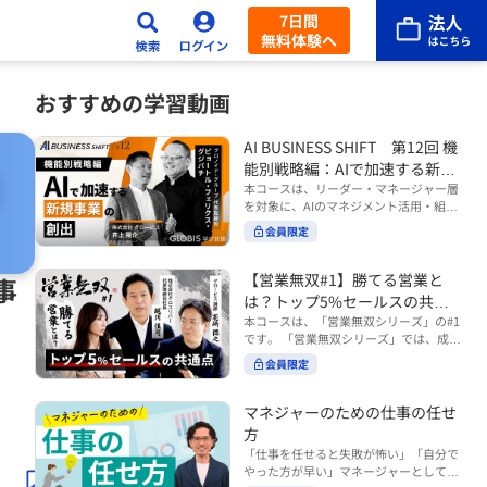
7日間
無料体験へ
おすすめの学習動画
AI BUSINESS SHIFT 第12回 機
能別戦略編：AIで加速する新規
事業の創出
本コースは、リーダー・マネージャー層
を対象に、AIのマネジメント活用・組織
活用を体系的に学ぶ 『AI BUSINESS SHI
会員限定
FTシリーズ（全12回）』の第12回で
す。 第12回「機能別戦略編：AIで加速す
る新規事業の創出」では、新規事業やス
【営業無双#1】勝てる営業と
事
タートアップを取り巻く環境がどのよう
は？トップ5%セールスの共通
に変化しているのかを俯瞰し、新たな価
点
本コースは、「営業無双シリーズ」の#1
値創造と非連続な成長を生み出すため
です。 「営業無双シリーズ」では、成約
に、AI時代における事業機会の捉え方
率アップに向けて、お客様に選ばれ続け
や、成功確率を高めるための考え方につ
会員限定
る無双の営業になるための実践的な考え
いて学びます。 ■こんな方におすすめ
方やテクニックを紹介していきます。
・新規事業開発やスタートアップ創出に
（#2以降は順次公開） 本コースでは、
マネジャーのための仕事の任せ
携わるリーダー・マネージャーの方 ・AI
「勝てる営業とは？トップ5%セールス
方
を活用して事業創出のスピードや成功確
の共通点」をテーマに BtoBでお客様に
率を高めたい方 ・AI時代における新規事
「仕事を任せると失敗が怖い」「自分で
選ばれる営業の役割 トップ5％のセール
業リーダーの役割やマインドセットを学
やった方が早い」マネージャーとしてメ
スに共通する行動や考え方 成果につなが
びたい方 ■AIシフトシリーズとは？ 『AI