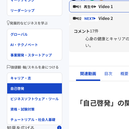
Video 1
01
リーダーシップ
Video 2
02
発展的なビジネスを学ぶ
17件
コメント
グローバル
心身の健康とキャリア
AI・テクノベート
い。
事業開発・スタートアップ
価値観･軸/スキルを身につける
関連動画
目次
概要
キャリア・志
自己啓発
ビジネスソフトウェア・ツール
「自己啓発」の
資格・試験対策
チュートリアル・社会人基礎
知見を広げる