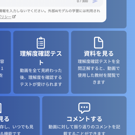
理解度確認テス
資料を見る
ト
容
理解度確認テストを全
1
問正解すると、動画で
動画を全て見終わった
を
使用した教材を閲覧で
後、理解度を確認する
きます
テストが受けられます
見る
コメントする
存し、いつでも見
動画に対して振り返りのコメントを記
る機能です
載することができます