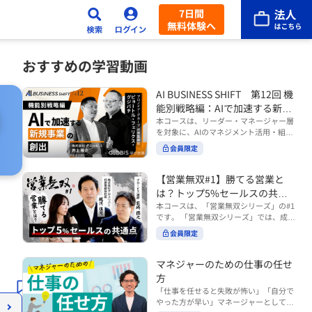
7日間
無料体験へ
おすすめの学習動画
AI BUSINESS SHIFT 第12回 機
能別戦略編：AIで加速する新規
事業の創出
本コースは、リーダー・マネージャー層
を対象に、AIのマネジメント活用・組織
活用を体系的に学ぶ 『AI BUSINESS SHI
会員限定
FTシリーズ（全12回）』の第12回で
す。 第12回「機能別戦略編：AIで加速す
る新規事業の創出」では、新規事業やス
【営業無双#1】勝てる営業と
タートアップを取り巻く環境がどのよう
は？トップ5%セールスの共通
に変化しているのかを俯瞰し、新たな価
点
本コースは、「営業無双シリーズ」の#1
値創造と非連続な成長を生み出すため
です。 「営業無双シリーズ」では、成約
に、AI時代における事業機会の捉え方
率アップに向けて、お客様に選ばれ続け
や、成功確率を高めるための考え方につ
会員限定
る無双の営業になるための実践的な考え
いて学びます。 ■こんな方におすすめ
方やテクニックを紹介していきます。
・新規事業開発やスタートアップ創出に
（#2以降は順次公開） 本コースでは、
マネジャーのための仕事の任せ
携わるリーダー・マネージャーの方 ・AI
「勝てる営業とは？トップ5%セールス
方
を活用して事業創出のスピードや成功確
の共通点」をテーマに BtoBでお客様に
率を高めたい方 ・AI時代における新規事
「仕事を任せると失敗が怖い」「自分で
選ばれる営業の役割 トップ5％のセール
業リーダーの役割やマインドセットを学
やった方が早い」マネージャーとしてメ
スに共通する行動や考え方 成果につなが
びたい方 ■AIシフトシリーズとは？ 『AI