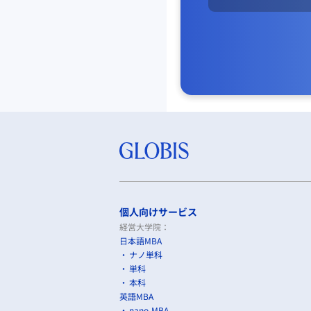
個人向けサービス
経営大学院：
日本語MBA
ナノ単科
単科
本科
英語MBA
nano-MBA