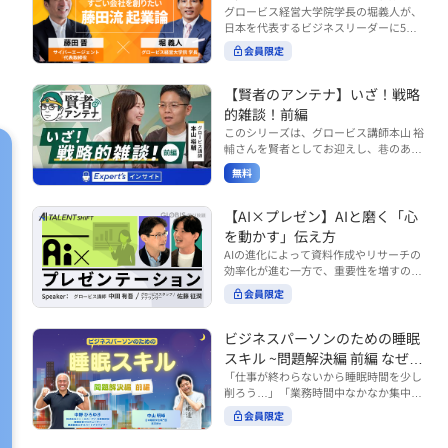
で起こりがちな事例をもとに、相手の思
締役）
グロービス経営大学院学長の堀義人が、
や効率化といった現場レベルのAI活用だ
考と行動を引き出す関わり方を学びま
日本を代表するビジネスリーダーに5つ
けでなく、いかにして経営や戦略に貢献
す。 また、代表的なコーチングのフレー
の質問（能力開発／挑戦／試練／仲間／
する存在へと進化していくのかについて
会員限定
ムワークである「GROWモデル」を取り
志）を投げかけ、その人生哲学を解き明
考えを深め、学んでいきます。 ■こんな
上げ、どのような問いかけによって相手
かします。第5回目のゲストは、サイバ
方におすすめ ・人事・総務・労務・経
の主体性を引き出していくのかを、わか
ーエージェント代表取締役の藤田晋氏。
【賢者のアンテナ】いざ！戦略
理・情シスなど、バックオフィス部門を
りやすく解説します。 メンバーとの対話
起業の理由、経営をどうやって学んだ
率いるリーダー・マネージャーの方 ・バ
的雑談！前編
を、成長を促す機会へと変えていく。そ
か、アメーバブログ・ABEMAの立ち上
ックオフィス業務へのAI活用やDX推進を
このシリーズは、グロービス講師本山 裕
の第一歩としておすすめのコースです。
げ、経営チームづくりについてなど聞い
担っている方 ・AI時代におけるバックオ
輔さんを賢者としてお迎えし、巷のあり
コース内で紹介している「傾聴力」を深
ていきます。（肩書きは2020年12月11
フィスの役割や戦略のあり方を考えたい
とあらゆるものを独自の視点で紐解き、
めたい方は、こちらも合わせてご覧くだ
日撮影当時のもの） 藤田 晋 サイバー
無料
方 ■AIシフトシリーズとは？ 『AI BUSI
さい。 ・傾聴力 ~リーダーのための聴く
皆様の学びの意欲を刺激するコンテンツ
エージェント 代表取締役 堀 義人 グ
NESS SHIFTシリーズ』は以下の3部構成
技術~（基礎編） https://unlimited.glob
です。 毎月第2・第4水曜日の朝7時に定
ロービス経営大学院 学長 グロービ
で設計された全12回のシリーズです。
is.co.jp/ja/courses/fe285262/learn/step
期配信されます。 取り上げて欲しいご質
【AI×プレゼン】AIと磨く「心
ス・キャピタル・パートナーズ 代表パ
（順次公開） https://unlimited.globis.c
s/59808 ・傾聴力 ~リーダーのための聴
問やテーマ、感想を随時受け付けていま
を動かす」伝え方
ートナー
o.jp/ja/tags/AI%E3%83%93%E3%82%B
く技術~（実践編） https://unlimited.gl
す。 グーグルフォーム（https://forms.g
AIの進化によって資料作成やリサーチの
8%E3%83%8D%E3%82%B9%E3%82%
obis.co.jp/ja/courses/01d24a39/learn/s
le/qqoBYuRUmUYz4scC6） または グ
効率化が進む一方で、重要性を増すのが
B7%E3%83%95%E3%83%88 ・基礎編
teps/59813 ※本動画は、制作時点の情
ロ放題編集部員のX（https://x.com/mai
「伝える力」です。本コースでは、AI時
（第1回〜3回）：リーダーやマネージャ
報に基づき作成したものです（2026年6
rakobayashi） まで、ぜひご要望をお
会員限定
代のプレゼンに求められるデリバリース
ーに求められる、AI時代の基礎的なリテ
月制作）
寄せください。 ※本動画は、制作時点の
キルについて解説します。 自分の伝え方
ラシーの強化を目的としたコース ・マネ
情報に基づき作成したものです（2026年
を客観的に評価し、改善できるAI活用法
ジメント編（第4回〜7回）：AI時代のリ
ビジネスパーソンのための睡眠
6月制作）
も紹介。大事な場面で「心を動かす」プ
ーダーシップや組織変革を中心に学ぶコ
スキル ~問題解決編 前編 なぜ眠
レゼンをしたい方におすすめです。関連
ース ・機能別戦略編（第8回〜12回）：
れないのか？~
「仕事が終わらないから睡眠時間を少し
コース「プレゼンテーションスキル」も
AI時代における機能別での戦略のあり方
削ろう…」「業務時間中なかなか集中で
併せてご覧ください。 ▼プレゼン動画分
を中心に学ぶコース より実践的なAIツー
きない…」「毎日朝起きるのがつら
析プロンプト（辛口） https://hodai.glo
ルの活用法について学びたい方は『AI W
会員限定
い…」。 あなたはこのような経験をした
bis.co.jp/learning_documents/6f976cd
ORK SHIFTシリーズ』をご視聴くださ
ことはありませんか？ 仕事やプライベー
a ▼関連動画：プレゼンテーションスキ
い。 https://unlimited.globis.co.jp/ja/s