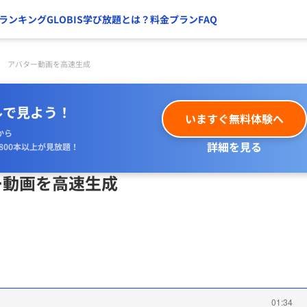
ランキング
GLOBIS学び放題とは？
料金プラン
FAQ
en アバター動画を高速生成
ルで見よう！
いますぐ無料体験へ
から
詳細を見る
800本以上が見放題！
ター動画を高速生成
01:34