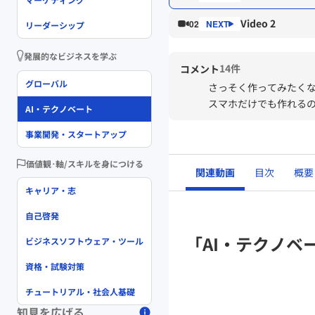
Video 2
02
リーダーシップ
発展的なビジネスを学ぶ
14件
コメント
グローバル
さっそく作ってみたく
スマホだけでも作れる
AI・テクノベート
事業開発・スタートアップ
価値観･軸/スキルを身につける
関連動画
目次
概要
キャリア・志
自己啓発
「AI・テクノベ
ビジネスソフトウェア・ツール
資格・試験対策
チュートリアル・社会人基礎
知見を広げる