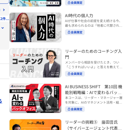
ンバーやチームの力を引き出しながら成
る実践的なポイント などを解説します。
会員限定
BUSINESS SHIFTシリーズ』は以下の3
果を上げるには、どのように仕事を任せ
◾️こんな方におすすめ 提案しても顧客に
部構成で設計された全12回のシリーズで
ていけば良いのでしょうか？ 変化の激し
響かず、「いい話だった」で終わる商談
す。（順次公開） https://unlimited.glo
い時代において、マネージャーとして成
AI時代の個人力
が多い方 顧客の本当の課題や決裁者の判
2件...
bis.co.jp/ja/tags/AI%E3%83%93%E3%8
果を上げ続けるためには、メンバーの個
AIが仕事や社会の前提を変え続ける今、
断基準をつかみきれず、案件が前に進ま
2%B8%E3%83%8D%E3%82%B9%E3%
性や特性を理解し、それに合わせた効果
最も求められるのは「他者に代替されな
ない方 再現性のある営業テクニックを身
82%B7%E3%83%95%E3%83%88 ・基
的な任せ方を身につけることが重要で
い個としての力」“個人力”です。 本コー
につけたい方 ※本動画は、制作時点の情
礎編（第1回〜3回）：リーダーやマネー
会員限定
す。このコースでは、ソーシャルスタイ
スでは、澤円氏の著書『個人力』をもと
報に基づき作成したものです（2026年7
ジャーに求められる、AI時代の基礎的な
ル理論を活用してメンバーごとに最適な
に、AI時代をしなやかに生き抜くための
月制作）
リテラシーの強化を目的としたコース ・
アプローチを学びます。「任せる力」を
「前向きな自己中戦略」を学びます。 テ
マネジメント編（第4回〜7回）：AI時代
高めることで、チーム全体の成長を促進
ーマは、「Being（ありたい自分）」を
リーダーのためのコーチング入
のリーダーシップや組織変革を中心に学
し、自身のリーダーシップを発揮できる
中心に据え、自ら考え（Think）、変化
ぶコース ・機能別戦略編（第8回〜12
ようになっていきます。 ※本動画は、制
門
し（Transform）、協働する（Collabor
回）：AI時代における機能別での戦略の
作時点の情報に基づき作成したものです
メンバーから相談を受けたとき、つい
ate）ことで、自分らしい価値を発揮し
あり方を中心に学ぶコース より実践的な
（2024年12月制作）
「こうすればいいよ」と答えを教えてし
ていくこと。 リスキリングやAI活用が叫
AIツールの活用法について学びたい方は
まう。 あるいは、「自分で考えてほし
ばれる今こそ、スキルより先に“自分の
会員限定
『AI WORK SHIFTシリーズ』をご視聴く
い」と思うあまり、すべて任せきりにし
軸”を問うことが重要です。 あなたは何
ださい。 https://unlimited.globis.co.j
てしまう。 メンバーの成長機会を確保し
を大切にし、どんな未来を描きたいの
p/ja/search?tag=AI%E3%83%AF%E3%8
つつ、自律的に仕事を進めてもらうため
AI BUSINESS SHIFT 第10回 機
か？ このコースは、あなたが“ありたい
3%BC%E3%82%AF%E3%82%B7%E3%
にはどうすればよいのか。 こうした悩み
自分”として生き、キャリアをデザイン
能別戦略編：AIで変わるバック
83%95%E3%83%88 ※本コースは、AIの
に直面するリーダー・マネージャーの方
していくための思考と行動のガイドにな
マネジメント活用を学ぶ「AIビジネスシ
オフィス
本コースは、リーダー・マネージャー層
は多いのではないでしょうか。 変化が激
る
ります。 ※本動画は、制作時点の情報に
フト」シリーズの一環として提供してい
を対象に、AIのマネジメント活用・組織
しく、正解のない現代においては、指示
基づき作成したものです（2025年11月
ます。 ※本動画は、制作時点の情報に基
活用を体系的に学ぶ 『AI BUSINESS SHI
や助言にとどまらず、メンバーの思考を
会員限定
制作）
づき作成したものです（2026年03月制
FTシリーズ（全12回）』の第10回で
引き出し、自律的な行動を促す「コーチ
作）
す。 第10回「機能別戦略編：AIで変わる
ングスキル」の重要性が高まっていま
バックオフィス」では、人事・総務・労
リーダーの挑戦⑤ 藤田晋氏
す。 本コースでは、基礎的なコーチング
務・経理・情報システムなどのバックオ
の考え方を押さえたうえで、実際の職場
（サイバーエージェント代表取
フィス領域において、定型業務の自動化