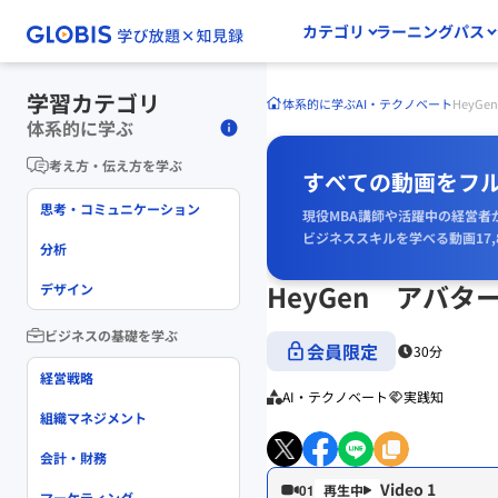
カテゴリ
ラーニングパス
学習カテゴリ
体系的に学ぶ
AI・テクノベート
HeyG
体系的に学ぶ
考え方・伝え方を学ぶ
すべての動画をフ
思考・コミュニケーション
現役MBA講師や活躍中の経営者
ビジネススキルを学べる動画17,
分析
HeyGen アバ
デザイン
ビジネスの基礎を学ぶ
会員限定
30分
経営戦略
AI・テクノベート
実践知
組織マネジメント
会計・財務
Video 1
01
マーケティング