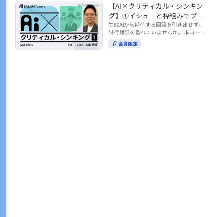
トの時間をやりくりするために、真っ先
【AI×クリティカル・シンキン
ル https://unlimited.globis.co.jp/ja/co
earch?tag=AI%E3%83%AF%E3%83%B
に削りがちなのが「睡眠」時間。 実は
urses/598f3254/ ※本コースは、AI時代
グ】①イシューと枠組みでプロ
C%E3%82%AF%E3%82%B7%E3%83%
今、日本社会は世界と比較して「最も眠
のビジネススキルを学ぶ「AIタレントシ
95%E3%83%88 ※本コースは、AIのマネ
ンプトを磨く
生成AIから期待する回答を引き出せず、
らない国」だということもわかってきて
フト」シリーズの一環として提供してい
ジメント活用を学ぶ「AIビジネスシフ
試行錯誤を重ねていませんか。 本コース
います。 慢性的な睡眠不足は、心身の健
ます。 https://unlimited.globis.co.jp/j
ト」シリーズの一環として提供していま
では、生成AI活用の質を高める鍵とし
康に悪影響なだけでなく、仕事のパフォ
会員限定
a/tags/AI%E3%82%BF%E3%83%AC%E
す。 ※本動画は、制作時点の情報に基づ
て、クリティカル・シンキングの視点か
ーマンスにも当然大きな影響を与え、社
3%83%B3%E3%83%88%E3%82%B7%E
き作成したものです（2026年2月制作）
らイシュー設定と枠組みを押さえる重要
会全体の経済損失につながります。 この
3%83%95%E3%83%88 ※本動画は、制
性を解説します。 目的に直結する問いの
コースでは、基本的な睡眠リテラシーを
作時点の情報に基づき作成したものです
立て方や、プロンプトに落とし込む際の
学んだ後の「問題解決編」として、「な
（2026年1月制作）
実践ポイントを具体例とともに学ぶこと
ぜ多くのビジネスパーソンは眠れないの
で、AIをより思考のパートナーとして活
か？」について解説していきます。 ▼本
用できるようになります。 生成AIを業務
コースで学べる主な内容 ・そもそも眠れ
で使い始めた方から、活用を一段深めた
ないことは何が問題なのか？ ・眠れなく
い方まで、再現性あるプロンプト設計を
なってしまう原因とは？ 睡眠不足の原因
身につけたい方におすすめの内容です。
は認知機能の問題にありました。 自身の
さらに学びを深めたい方は、こちらも合
睡眠不足に対し、正しく「気づき・理解
わせてご覧ください。 【AI×クリティカ
し・行動を変える」第一歩を踏み出しま
ル・シンキング】②AIの弱点との向き合
しょう。 ▼関連コース ・ビジネスパー
い方 https://unlimited.globis.co.jp/ja/c
ソンのための睡眠スキル ~リテラシー編
ourses/cdfe41e3/learn/steps/62198 ※
~ https://unlimited.globis.co.jp/ja/cour
本コースは、AI時代のビジネススキルを
ses/24575c03/learn/steps/53129 ・ビジ
学ぶ「AIタレントシフト」シリーズの一
ネスパーソンのための睡眠スキル ~問題
環として提供しています。 https://unli
解決編 後編 どうしたら眠れるのか？~ ht
mited.globis.co.jp/ja/tags/AI%E3%82%
tps://unlimited.globis.co.jp/ja/course
BF%E3%83%AC%E3%83%B3%E3%8
s/4ba981e9/learn/steps/62042 ※本動画
3%88%E3%82%B7%E3%83%95%E3%8
は、制作時点の情報に基づき作成したも
3%88 ※本動画は、制作時点の情報に基
のです（2025年12月制作）