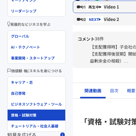
Video 1
01
リーダーシップ
Video 2
02
発展的なビジネスを学ぶ
グローバル
38件
コメント
【支配獲得時】子会社
AI・テクノベート
【支配獲得後翌期】開
事業開発・スタートアップ
益剰余金の相殺）
【支配獲得後翌々期】
価値観･軸/スキルを身につける
キャリア・志
関連動画
目次
概要
自己啓発
ビジネスソフトウェア・ツール
資格・試験対策
「資格・試験対
チュートリアル・社会人基礎
知見を広げる