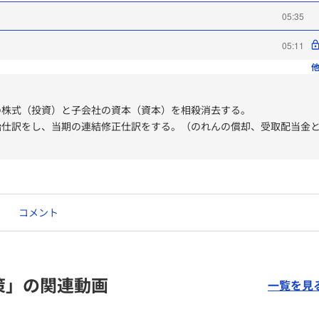
05:35
05:11
他
の株式（投資）と子会社の資本（資本）を相殺消去する。
始仕訳をし、当期の連結修正仕訳をする。（のれんの償却、受取配当金
前期以前の損益項目は利益剰余金で修正する。
コメント
策」の関連動画
一覧を見