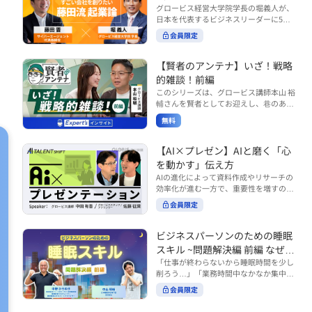
で起こりがちな事例をもとに、相手の思
締役）
グロービス経営大学院学長の堀義人が、
や効率化といった現場レベルのAI活用だ
考と行動を引き出す関わり方を学びま
日本を代表するビジネスリーダーに5つ
けでなく、いかにして経営や戦略に貢献
す。 また、代表的なコーチングのフレー
の質問（能力開発／挑戦／試練／仲間／
する存在へと進化していくのかについて
会員限定
ムワークである「GROWモデル」を取り
志）を投げかけ、その人生哲学を解き明
考えを深め、学んでいきます。 ■こんな
上げ、どのような問いかけによって相手
かします。第5回目のゲストは、サイバ
方におすすめ ・人事・総務・労務・経
の主体性を引き出していくのかを、わか
ーエージェント代表取締役の藤田晋氏。
【賢者のアンテナ】いざ！戦略
理・情シスなど、バックオフィス部門を
りやすく解説します。 メンバーとの対話
起業の理由、経営をどうやって学んだ
率いるリーダー・マネージャーの方 ・バ
的雑談！前編
を、成長を促す機会へと変えていく。そ
か、アメーバブログ・ABEMAの立ち上
ックオフィス業務へのAI活用やDX推進を
このシリーズは、グロービス講師本山 裕
の第一歩としておすすめのコースです。
げ、経営チームづくりについてなど聞い
担っている方 ・AI時代におけるバックオ
輔さんを賢者としてお迎えし、巷のあり
コース内で紹介している「傾聴力」を深
ていきます。（肩書きは2020年12月11
フィスの役割や戦略のあり方を考えたい
とあらゆるものを独自の視点で紐解き、
めたい方は、こちらも合わせてご覧くだ
日撮影当時のもの） 藤田 晋 サイバー
無料
方 ■AIシフトシリーズとは？ 『AI BUSI
さい。 ・傾聴力 ~リーダーのための聴く
皆様の学びの意欲を刺激するコンテンツ
エージェント 代表取締役 堀 義人 グ
NESS SHIFTシリーズ』は以下の3部構成
技術~（基礎編） https://unlimited.glob
です。 毎月第2・第4水曜日の朝7時に定
ロービス経営大学院 学長 グロービ
で設計された全12回のシリーズです。
is.co.jp/ja/courses/fe285262/learn/step
期配信されます。 取り上げて欲しいご質
【AI×プレゼン】AIと磨く「心
ス・キャピタル・パートナーズ 代表パ
（順次公開） https://unlimited.globis.c
s/59808 ・傾聴力 ~リーダーのための聴
問やテーマ、感想を随時受け付けていま
を動かす」伝え方
ートナー
o.jp/ja/tags/AI%E3%83%93%E3%82%B
く技術~（実践編） https://unlimited.gl
す。 グーグルフォーム（https://forms.g
AIの進化によって資料作成やリサーチの
8%E3%83%8D%E3%82%B9%E3%82%
obis.co.jp/ja/courses/01d24a39/learn/s
le/qqoBYuRUmUYz4scC6） または グ
効率化が進む一方で、重要性を増すのが
B7%E3%83%95%E3%83%88 ・基礎編
teps/59813 ※本動画は、制作時点の情
ロ放題編集部員のX（https://x.com/mai
「伝える力」です。本コースでは、AI時
（第1回〜3回）：リーダーやマネージャ
報に基づき作成したものです（2026年6
rakobayashi） まで、ぜひご要望をお
会員限定
代のプレゼンに求められるデリバリース
ーに求められる、AI時代の基礎的なリテ
月制作）
寄せください。 ※本動画は、制作時点の
キルについて解説します。 自分の伝え方
ラシーの強化を目的としたコース ・マネ
情報に基づき作成したものです（2026年
を客観的に評価し、改善できるAI活用法
ジメント編（第4回〜7回）：AI時代のリ
ビジネスパーソンのための睡眠
6月制作）
も紹介。大事な場面で「心を動かす」プ
ーダーシップや組織変革を中心に学ぶコ
スキル ~問題解決編 前編 なぜ眠
レゼンをしたい方におすすめです。関連
ース ・機能別戦略編（第8回〜12回）：
れないのか？~
「仕事が終わらないから睡眠時間を少し
コース「プレゼンテーションスキル」も
AI時代における機能別での戦略のあり方
削ろう…」「業務時間中なかなか集中で
併せてご覧ください。 ▼プレゼン動画分
を中心に学ぶコース より実践的なAIツー
きない…」「毎日朝起きるのがつら
析プロンプト（辛口） https://hodai.glo
ルの活用法について学びたい方は『AI W
会員限定
い…」。 あなたはこのような経験をした
bis.co.jp/learning_documents/6f976cd
ORK SHIFTシリーズ』をご視聴くださ
ことはありませんか？ 仕事やプライベー
a ▼関連動画：プレゼンテーションスキ
い。 https://unlimited.globis.co.jp/ja/s