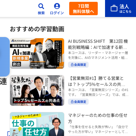
7日間
無料体験へ
おすすめの学習動画
AI BUSINESS SHIFT 第12回 機
能別戦略編：AIで加速する新規
事業の創出
本コースは、リーダー・マネージャー層
を対象に、AIのマネジメント活用・組織
活用を体系的に学ぶ 『AI BUSINESS SHI
会員限定
FTシリーズ（全12回）』の第12回で
す。 第12回「機能別戦略編：AIで加速す
る新規事業の創出」では、新規事業やス
【営業無双#1】勝てる営業と
 連
タートアップを取り巻く環境がどのよう
は？トップ5%セールスの共通
に変化しているのかを俯瞰し、新たな価
点
本コースは、「営業無双シリーズ」の#1
値創造と非連続な成長を生み出すため
です。 「営業無双シリーズ」では、成約
に、AI時代における事業機会の捉え方
率アップに向けて、お客様に選ばれ続け
や、成功確率を高めるための考え方につ
会員限定
る無双の営業になるための実践的な考え
いて学びます。 ■こんな方におすすめ
方やテクニックを紹介していきます。
・新規事業開発やスタートアップ創出に
（#2以降は順次公開） 本コースでは、
マネジャーのための仕事の任せ
携わるリーダー・マネージャーの方 ・AI
「勝てる営業とは？トップ5%セールス
方
を活用して事業創出のスピードや成功確
の共通点」をテーマに BtoBでお客様に
率を高めたい方 ・AI時代における新規事
「仕事を任せると失敗が怖い」「自分で
選ばれる営業の役割 トップ5％のセール
業リーダーの役割やマインドセットを学
やった方が早い」マネージャーとしてメ
スに共通する行動や考え方 成果につなが
びたい方 ■AIシフトシリーズとは？ 『AI