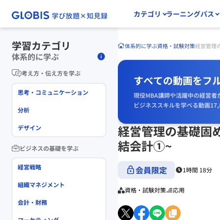
カテゴリ
ラーニングパス
学習カテゴリ
体系的に学ぶ
資格・試験対策
経営管理の
体系的に学ぶ
考え方・伝え方を学ぶ
すべての動画をフ
思考・コミュニケーション
現役MBA講師や活躍中の経営者
ビジネススキルを学べる動画17,
分析
経営管理の基礎固め！
デザイン
結会計①~
ビジネスの基礎を学ぶ
経営戦略
会員限定
1時間 18分
組織マネジメント
資格・試験対策
応用
会計・財務
マーケティング