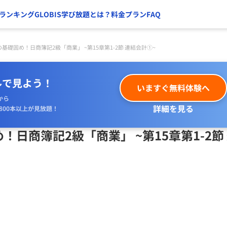
ランキング
GLOBIS学び放題とは？
料金プラン
FAQ
基礎固め！日商簿記2級「商業」 ~第15章第1-2節 連結会計①~
ルで見よう！
いますぐ無料体験へ
から
詳細を見る
800本以上が見放題！
日商簿記2級「商業」 ~第15章第1-2節