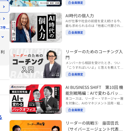
ンバーやチームの力を引き出しながら成
る実践的なポイント などを解説します。
会員限定
BUSINESS SHIFTシリーズ』は以下の3
果を上げるには、どのように仕事を任せ
◾️こんな方におすすめ 提案しても顧客に
部構成で設計された全12回のシリーズで
ていけば良いのでしょうか？ 変化の激し
響かず、「いい話だった」で終わる商談
す。（順次公開） https://unlimited.glo
い時代において、マネージャーとして成
AI時代の個人力
が多い方 顧客の本当の課題や決裁者の判
bis.co.jp/ja/tags/AI%E3%83%93%E3%8
果を上げ続けるためには、メンバーの個
AIが仕事や社会の前提を変え続ける今、
断基準をつかみきれず、案件が前に進ま
2%B8%E3%83%8D%E3%82%B9%E3%
性や特性を理解し、それに合わせた効果
最も求められるのは「他者に代替されな
ない方 再現性のある営業テクニックを身
7件...
82%B7%E3%83%95%E3%83%88 ・基
的な任せ方を身につけることが重要で
い個としての力」“個人力”です。 本コー
につけたい方 ※本動画は、制作時点の情
礎編（第1回〜3回）：リーダーやマネー
会員限定
す。このコースでは、ソーシャルスタイ
スでは、澤円氏の著書『個人力』をもと
報に基づき作成したものです（2026年7
ジャーに求められる、AI時代の基礎的な
ル理論を活用してメンバーごとに最適な
に、AI時代をしなやかに生き抜くための
月制作）
リテラシーの強化を目的としたコース ・
アプローチを学びます。「任せる力」を
「前向きな自己中戦略」を学びます。 テ
マネジメント編（第4回〜7回）：AI時代
高めることで、チーム全体の成長を促進
ーマは、「Being（ありたい自分）」を
リーダーのためのコーチング入
と利
のリーダーシップや組織変革を中心に学
し、自身のリーダーシップを発揮できる
中心に据え、自ら考え（Think）、変化
ぶコース ・機能別戦略編（第8回〜12
ようになっていきます。 ※本動画は、制
門
し（Transform）、協働する（Collabor
回）：AI時代における機能別での戦略の
作時点の情報に基づき作成したものです
メンバーから相談を受けたとき、つい
ate）ことで、自分らしい価値を発揮し
あり方を中心に学ぶコース より実践的な
（2024年12月制作）
「こうすればいいよ」と答えを教えてし
ていくこと。 リスキリングやAI活用が叫
AIツールの活用法について学びたい方は
まう。 あるいは、「自分で考えてほし
ばれる今こそ、スキルより先に“自分の
会員限定
『AI WORK SHIFTシリーズ』をご視聴く
い」と思うあまり、すべて任せきりにし
軸”を問うことが重要です。 あなたは何
ださい。 https://unlimited.globis.co.j
てしまう。 メンバーの成長機会を確保し
を大切にし、どんな未来を描きたいの
p/ja/search?tag=AI%E3%83%AF%E3%8
つつ、自律的に仕事を進めてもらうため
AI BUSINESS SHIFT 第10回 機
か？ このコースは、あなたが“ありたい
3%BC%E3%82%AF%E3%82%B7%E3%
にはどうすればよいのか。 こうした悩み
自分”として生き、キャリアをデザイン
能別戦略編：AIで変わるバック
83%95%E3%83%88 ※本コースは、AIの
に直面するリーダー・マネージャーの方
していくための思考と行動のガイドにな
マネジメント活用を学ぶ「AIビジネスシ
オフィス
本コースは、リーダー・マネージャー層
は多いのではないでしょうか。 変化が激
ります。 ※本動画は、制作時点の情報に
フト」シリーズの一環として提供してい
を対象に、AIのマネジメント活用・組織
しく、正解のない現代においては、指示
基づき作成したものです（2025年11月
ます。 ※本動画は、制作時点の情報に基
活用を体系的に学ぶ 『AI BUSINESS SHI
や助言にとどまらず、メンバーの思考を
会員限定
制作）
づき作成したものです（2026年03月制
FTシリーズ（全12回）』の第10回で
引き出し、自律的な行動を促す「コーチ
る
作）
す。 第10回「機能別戦略編：AIで変わる
ングスキル」の重要性が高まっていま
バックオフィス」では、人事・総務・労
リーダーの挑戦⑤ 藤田晋氏
す。 本コースでは、基礎的なコーチング
務・経理・情報システムなどのバックオ
の考え方を押さえたうえで、実際の職場
（サイバーエージェント代表取
フィス領域において、定型業務の自動化