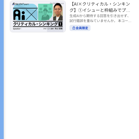
トの時間をやりくりするために、真っ先
【AI×クリティカル・シンキン
ル https://unlimited.globis.co.jp/ja/co
earch?tag=AI%E3%83%AF%E3%83%B
に削りがちなのが「睡眠」時間。 実は
urses/598f3254/ ※本コースは、AI時代
グ】①イシューと枠組みでプロ
C%E3%82%AF%E3%82%B7%E3%83%
今、日本社会は世界と比較して「最も眠
のビジネススキルを学ぶ「AIタレントシ
95%E3%83%88 ※本コースは、AIのマネ
ンプトを磨く
生成AIから期待する回答を引き出せず、
らない国」だということもわかってきて
フト」シリーズの一環として提供してい
ジメント活用を学ぶ「AIビジネスシフ
試行錯誤を重ねていませんか。 本コース
います。 慢性的な睡眠不足は、心身の健
ます。 https://unlimited.globis.co.jp/j
ト」シリーズの一環として提供していま
では、生成AI活用の質を高める鍵とし
康に悪影響なだけでなく、仕事のパフォ
会員限定
a/tags/AI%E3%82%BF%E3%83%AC%E
す。 ※本動画は、制作時点の情報に基づ
て、クリティカル・シンキングの視点か
ーマンスにも当然大きな影響を与え、社
3%83%B3%E3%83%88%E3%82%B7%E
き作成したものです（2026年2月制作）
らイシュー設定と枠組みを押さえる重要
会全体の経済損失につながります。 この
3%83%95%E3%83%88 ※本動画は、制
性を解説します。 目的に直結する問いの
コースでは、基本的な睡眠リテラシーを
作時点の情報に基づき作成したものです
立て方や、プロンプトに落とし込む際の
学んだ後の「問題解決編」として、「な
（2026年1月制作）
実践ポイントを具体例とともに学ぶこと
ぜ多くのビジネスパーソンは眠れないの
で、AIをより思考のパートナーとして活
か？」について解説していきます。 ▼本
用できるようになります。 生成AIを業務
コースで学べる主な内容 ・そもそも眠れ
で使い始めた方から、活用を一段深めた
ないことは何が問題なのか？ ・眠れなく
い方まで、再現性あるプロンプト設計を
なってしまう原因とは？ 睡眠不足の原因
身につけたい方におすすめの内容です。
は認知機能の問題にありました。 自身の
さらに学びを深めたい方は、こちらも合
睡眠不足に対し、正しく「気づき・理解
わせてご覧ください。 【AI×クリティカ
し・行動を変える」第一歩を踏み出しま
ル・シンキング】②AIの弱点との向き合
しょう。 ▼関連コース ・ビジネスパー
い方 https://unlimited.globis.co.jp/ja/c
ソンのための睡眠スキル ~リテラシー編
ourses/cdfe41e3/learn/steps/62198 ※
~ https://unlimited.globis.co.jp/ja/cour
本コースは、AI時代のビジネススキルを
ses/24575c03/learn/steps/53129 ・ビジ
学ぶ「AIタレントシフト」シリーズの一
ネスパーソンのための睡眠スキル ~問題
環として提供しています。 https://unli
解決編 後編 どうしたら眠れるのか？~ ht
mited.globis.co.jp/ja/tags/AI%E3%82%
tps://unlimited.globis.co.jp/ja/course
BF%E3%83%AC%E3%83%B3%E3%8
s/4ba981e9/learn/steps/62042 ※本動画
3%88%E3%82%B7%E3%83%95%E3%8
は、制作時点の情報に基づき作成したも
3%88 ※本動画は、制作時点の情報に基
のです（2025年12月制作）