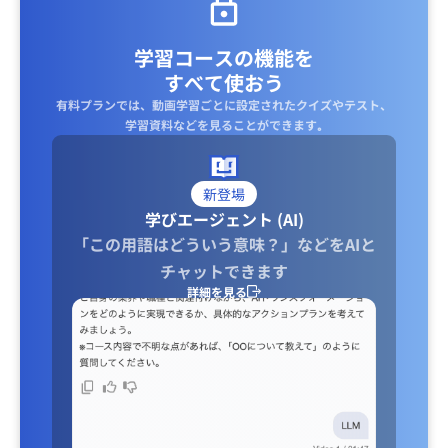
学習コースの機能を
すべて使おう
有料プランでは、動画学習ごとに設定されたクイズやテスト、
学習資料などを見ることができます｡
新登場
学びエージェント (AI)
「この用語はどういう意味？」などをAIと
チャットできます
詳細を見る