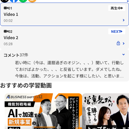
01
Video 1
00:02
02
Video 2
05:28
37件
コメント
若い時に（今は、還暦過ぎのオジン、、、）聞いて、行動し
ておけばよかった、、、と反省しています。ダメでしたね。
今後は、活動、アクションを起こす様にしたい、と思いま
す。
おすすめの学習動画
ありがとうございます。