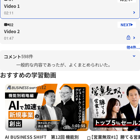
Video 1
02:11
02
Video 2
01:47
他4件...
598件
コメント
一般的な内容であったが、よくまとめられいた。
おすすめの学習動画
1:03:55
AI BUSINESS SHIFT 第12回 機能別
【営業無双#1】勝てる営