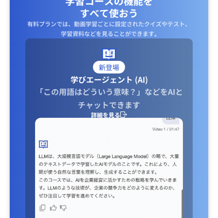
学習コースの機能を
すべて使おう
有料プランでは、動画学習ごとに設定されたクイズやテスト、
学習資料などを見ることができます｡
新登場
学びエージェント (AI)
「この用語はどういう意味？」などをAIと
チャットできます
詳細を見る