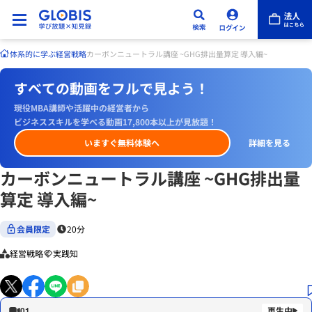
体系的に学ぶ
経営戦略
カーボンニュートラル講座 ~GHG排出量算定 導入編~
すべての動画をフルで見よう！
現役MBA講師や活躍中の経営者から
ビジネススキルを学べる動画17,800本以上が見放題！
いますぐ無料体験へ
詳細を見る
カーボンニュートラル講座 ~GHG排出量
算定 導入編~
会員限定
20分
経営戦略
実践知
01