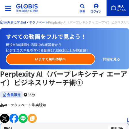
体系的に学ぶ
AI・テクノベート
Perplexity AI（パープレキシティ エーアイ）ビジネス
すべての動画をフルで見よう！
現役MBA講師や活躍中の経営者から
ビジネススキルを学べる動画17,800本以上が見放題！
いますぐ無料体験へ
詳細を見る
Perplexity AI（パープレキシティ エーア
イ）ビジネスリサーチ術①
会員限定
35分
AI・テクノベート
実践知
01