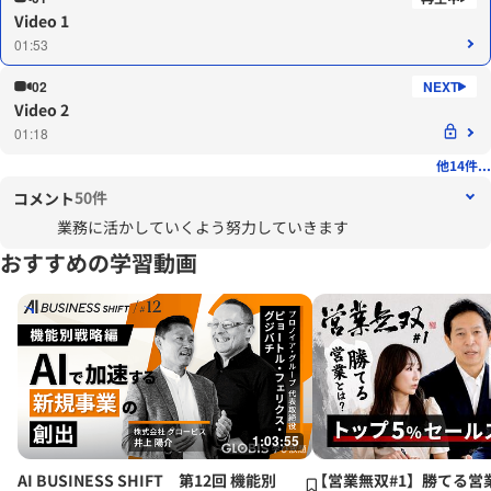
Video 1
01:53
02
Video 2
01:18
他14件...
50件
コメント
業務に活かしていくよう努力していきます
おすすめの学習動画
1:03:55
AI BUSINESS SHIFT 第12回 機能別
【営業無双#1】勝てる営