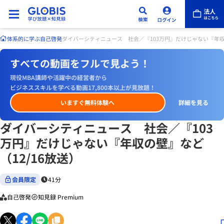
体系的に学ぶ
自己啓発
ダイバーシティニュース 社会／『103万円』だけじゃない『年収の
すべての動画をフルで見よう！
現役MBA講師や活躍中の経営者から
ビジネススキルを学べる動画17,800本以上が見放題！
いますぐ無料体験へ
詳細を見る
ダイバーシティニュース 社会／『103
万円』だけじゃない『年収の壁』など
（12/16放送）
会員限定
41分
自己啓発
知見録 Premium