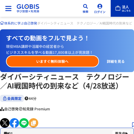
体系的に学ぶ
自己啓発
ダイバーシティニュース テクノロジー／AI戦国時代の到来など（4
すべての動画をフルで見よう！
現役MBA講師や活躍中の経営者から
ビジネススキルを学べる動画17,800本以上が見放題！
いますぐ無料体験へ
詳細を見る
ダイバーシティニュース テクノロジー
／AI戦国時代の到来など（4/28放送）
会員限定
44分
自己啓発
知見録 Premium
01