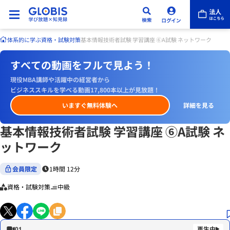
体系的に学ぶ
資格・試験対策
基本情報技術者試験 学習講座 ⑥A試験 ネットワーク
すべての動画をフルで見よう！
現役MBA講師や活躍中の経営者から
ビジネススキルを学べる動画17,800本以上が見放題！
いますぐ無料体験へ
詳細を見る
基本情報技術者試験 学習講座 ⑥A試験 ネ
ットワーク
会員限定
1時間 12分
資格・試験対策
中級
01