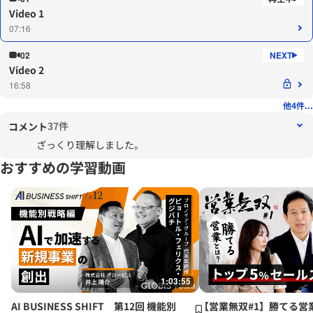
Video 1
07:16
02
Video 2
16:58
他4件...
37件
コメント
ざっくり理解しました。
おすすめの学習動画
1:03:55
AI BUSINESS SHIFT 第12回 機能別
【営業無双#1】勝てる営