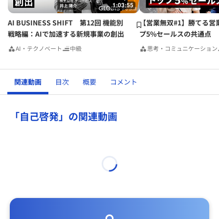
1:03:55
自分を知りその壁を打ち破る勇気と強い信念を持ちたいと思
います。
AI BUSINESS SHIFT 第12回 機能別
【営業無双#1】勝てる営
戦略編：AIで加速する新規事業の創出
プ5%セールスの共通点
AI・テクノベート
中級
思考・コミュニケーション
関連動画
目次
概要
コメント
「自己啓発」の関連動画