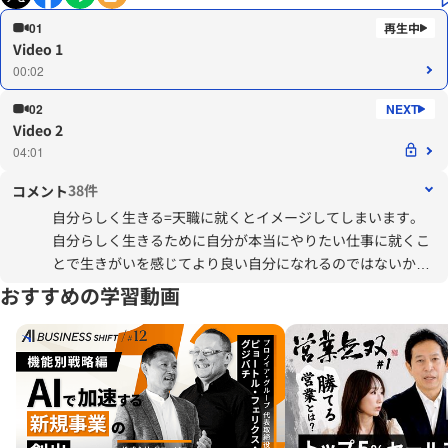
01
Video 1
00:02
02
Video 2
04:01
38件
コメント
自分らしく生きる=天職に就くとイメージしてしまいます。
自分らしく生きるために自分が本当にやりたい仕事に就くこ
とで生きがいを感じてより良い自分になれるのではないかと
考えます。今の仕事も頑張りたいという気持ちはあります
おすすめの学習動画
が、心のどこかで自分には合った仕事があるのではないかと
心のどこかで考えてしまいます。そんな自分と向き合うこと
が自分らしさとは何かを知ることではないかと感じました。
自分を見つけるポイントよりも自分を取り巻く壁について考
えさせられました。特に「自分の壁」です、何かをやってみ
たいと考える反面、「こんな自分じゃできない」や「やって
も成功しない・後悔するだけ」と考えてしまう。もっと深く