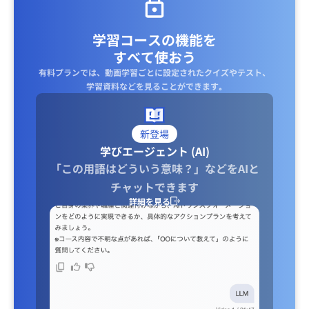
学習コースの機能を
すべて使おう
有料プランでは、動画学習ごとに設定されたクイズやテスト、
学習資料などを見ることができます｡
新登場
学びエージェント (AI)
「この用語はどういう意味？」などをAIと
チャットできます
詳細を見る