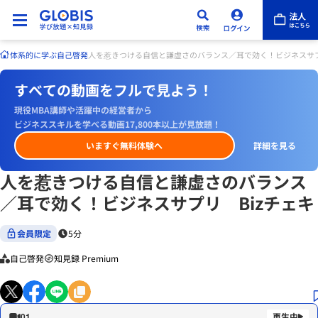
体系的に学ぶ
自己啓発
人を惹きつける自信と謙虚さのバランス／耳で効く！ビジネスサプ
すべての動画をフルで見よう！
現役MBA講師や活躍中の経営者から
ビジネススキルを学べる動画17,800本以上が見放題！
いますぐ無料体験へ
詳細を見る
人を惹きつける自信と謙虚さのバランス
／耳で効く！ビジネスサプリ Bizチェキ
会員限定
5分
自己啓発
知見録 Premium
01