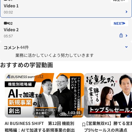
Video 1
00:02
02
Video 2
05:57
44件
コメント
業務に活かしていくよう努力していきます
おすすめの学習動画
1:03:55
AI BUSINESS SHIFT 第12回 機能別
【営業無双#1】勝てる営
戦略編：AIで加速する新規事業の創出
プ5%セールスの共通点