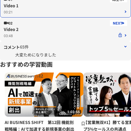
Video 1
00:21
02
Video 2
03:48
65件
コメント
大変ためになりました
おすすめの学習動画
1:03:55
AI BUSINESS SHIFT 第12回 機能別
【営業無双#1】勝てる営
戦略編：AIで加速する新規事業の創出
プ5%セールスの共通点