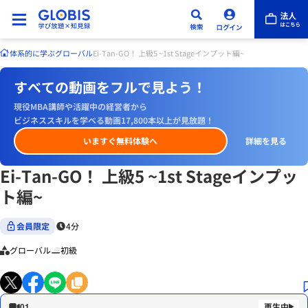
体系的に学ぶ
グローバル
Ei-Tan-GO！ 上級5 ~1st Stageインプット編~
すべての動画をフルで見よう！
現役MBA講師や活躍中の経営者から
ビジネススキルを学べる動画17,800本以上が見放題！
いますぐ無料体験へ
詳細を見る
Ei-Tan-GO！ 上級5 ~1st Stageインプッ
ト編~
会員限定
4分
グローバル
初級
01